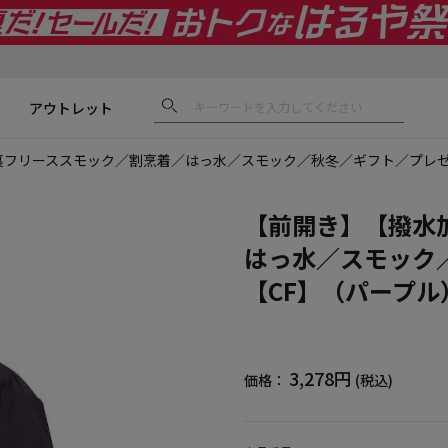
アウトレット
裏フリーススモック／割烹着／はっ水／スモック／秋冬／ギフト／プレゼ
【前開き】【撥水
はっ水／スモック
【CF】（パープル
3,278円
価格：
(税込)