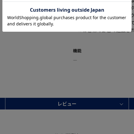
※お客様の責任で、キズや
※商品に付属しているタグ
●返送にかかる送料につい
※お客様の都合で返品され
機能
―
レビュー