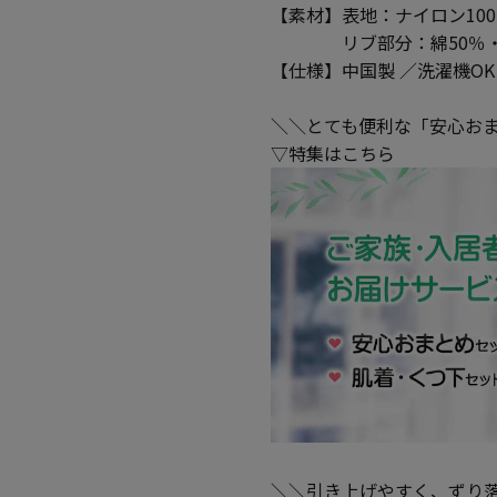
【素材】表地：ナイロン100
リブ部分：綿50％・ポ
【仕様】中国製 ／洗濯機O
＼＼とても便利な「安心お
▽特集はこちら
＼＼引き上げやすく、ずり