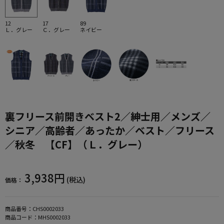
12
17
89
Ｌ．グレー
Ｃ．グレー
ネイビー
裏フリース前開きベスト2／紳士用／メンズ／
シニア／高齢者／あったか／ベスト／フリース
／秋冬 【CF】（Ｌ．グレー）
3,938円
(税込)
価格：
商品番号：
CHS0002033
商品コード：
MHS0002033