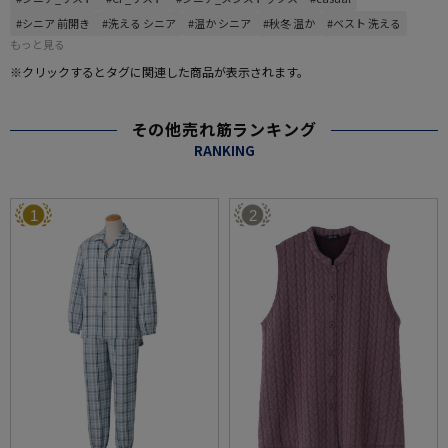
#シニア 前開き
#洗える シニア
#温か シニア
#秋冬 温か
#ベスト 洗える
もっと見る
※クリックするとタグに関連した商品が表示されます。
その他売れ筋ランキング
RANKING
1
2