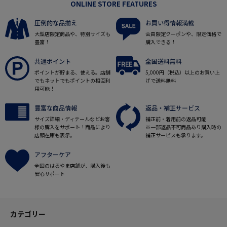
ONLINE STORE FEATURES
圧倒的な品揃え
お買い得情報満載
大型店限定商品や、特別サイズも
会員限定クーポンや、限定価格で
豊富！
購入できる！
共通ポイント
全国送料無料
ポイントが貯まる、使える。店舗
5,000円（税込）以上のお買い上
でもネットでもポイントの相互利
げで送料無料
用可能！
豊富な商品情報
返品・補正サービス
サイズ詳細・ディテールなどお客
補正前・着用前の返品可能
様の購入をサポート！商品により
※一部返品不可商品あり購入時の
店頭在庫も表示。
補正サービスも承ります。
アフターケア
全国のはるやま店舗が、購入後も
安心サポート
カテゴリー