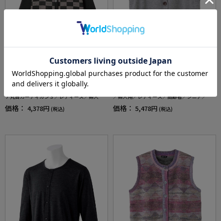
全4色
全2色
【裏フリース】【前開き】あったかワンタッ
【ゆったり】【前開き】猫モチーフ付ベスト
チ丸首カーディガン３／レディース／婦人用
／婦人用／レディース／高齢者／シニア／猫
／高齢者／シニア／おしゃれ／名前記入欄付
柄／カジュアル／プレゼント／ギフト【CF】
価格：
価格：
4,378円
5,478円
(税込)
(税込)
き／ゆったり／ギフト／プレゼント【CF】