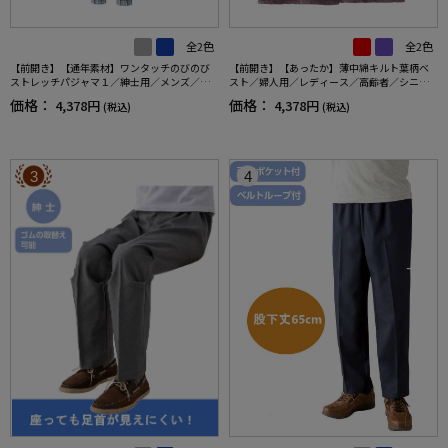
全2色
全2色
【前開き】【通年素材】ワンタッチのびのび
【前開き】【あったか】薄中綿キルト葉柄ベ
ストレッチパジャマ１／紳士用／メンズ／高
スト／婦人用／レディース／高齢者／シニア
齢者／シニア／名前記入欄付／後ろ長め／ギ
／秋冬／洗濯OK／自宅で洗える／名前記入欄
価格：
価格：
4,378円
4,378円
(税込)
(税込)
フト／プレゼント【CF】
付／両脇ポケット／お出かけ／ギフト【CF】
3
4