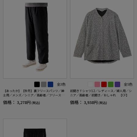
全3色
全5色
【あったか】【秋冬】裏フリースパンツ／紳
前開きＴシャツ12／レディース／婦人用／シ
士用／メンズ／シニア／高齢者／フリース／
ニア／高齢者／前開き／おしゃれ 【CF】
あったか／秋冬／ズボン 【CF】
価格：
価格：
3,278円
3,938円
(税込)
(税込)