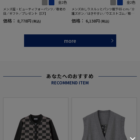
全2色
全2色
メンズ座・ビューティフォーパンツ／敬老の
メンズおしりスルッとパンツ股下65ｃｍ／介
日／ギフト／プレゼント【CF】
護ズボン／はきやすい／ウエストゴム／敬老
の日／ギフト／プレゼント【CF】
価格：
価格：
8,778円
6,138円
(税込)
(税込)
more
あなたへのおすすめ
RECOMMEND ITEM