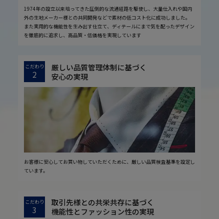
1974年の設立以来培ってきた圧倒的な流通経路を駆使し、大量仕入れや国内
外の生地メーカー様との共同開発などで素材の低コスト化に成功しました。
また実用的な機能性を生み出す仕立て、ディテールにまで気を配ったデザイン
を徹底的に追求し、高品質・低価格を実現しています
厳しい品質管理体制に基づく
こだわり
2
安心の実現
お客様に安心してお買い物していただくために、厳しい品質検査基準を設定し
ています。
取引先様との共栄共存に基づく
こだわり
3
機能性とファッション性の実現