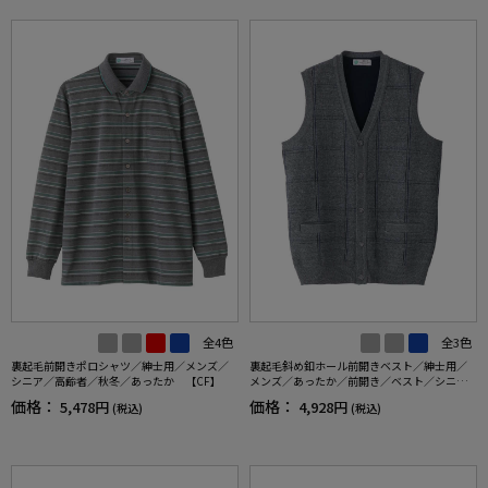
全4色
全3色
裏起毛前開きポロシャツ／紳士用／メンズ／
裏起毛斜め釦ホール前開きベスト／紳士用／
シニア／高齢者／秋冬／あったか 【CF】
メンズ／あったか／前開き／ベスト／シニア
／高齢者 【CF】
価格：
価格：
5,478円
4,928円
(税込)
(税込)