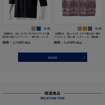
全2色
全3色
【前開き】【あったか】のびのびラクラク裏
【前開き】【あったか】かすり調丸洗い裏ボ
起毛8分袖ホックインナー／紳士用／メンズ／
アベスト２／婦人用／レディース／高齢者／
シニア／高齢者／着脱しやすい／秋冬／肌着
シニア／重ね着／おしゃれ／洗濯機OK／名前
価格：
価格：
2,728円
5,478円
(税込)
(税込)
【CF】
記入欄付／ゆったり／プレゼント／ギフト【C
F】
more
関連商品
RELATION ITEM