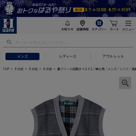
お知らせ
店舗情報
カテゴリー
カート
メニュー
メンズ
レディース
アウトレット
TOP
その他
その他
その他
裏フリース前開きベスト2／紳士用／メンズ／シニア／高