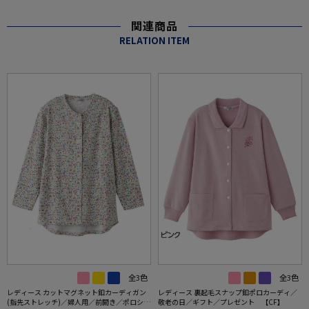
関連商品
RELATION ITEM
全3色
全3色
レディース カットマグネット釦カーディガン
レディース 裏起毛スナップ釦ポロカーディ／
(指先ストレッチ)／婦人用／前開き／ポロシャ
敬老の日／ギフト／プレゼント 【CF】