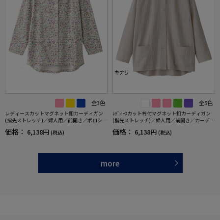
全3色
全5色
レディースカットマグネット釦カーディガン
ﾚﾃﾞｨｰｽカット衿付マグネット釦カーディガン
(指先ストレッチ)／婦人用／前開き／ポロシャ
(指先ストレッチ)／婦人用／前開き／カーディ
ツ／カーディガン【CF】
ガン【CF】
価格：
価格：
6,138円
6,138円
(税込)
(税込)
more