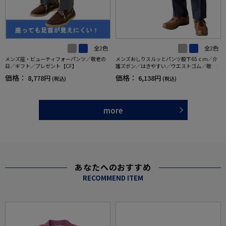
全2色
全2色
メンズ座・ビューティフォーパンツ／敬老の
メンズおしりスルッとパンツ股下65ｃｍ／介
日／ギフト／プレゼント【CF】
護ズボン／はきやすい／ウエストゴム／敬老
の日／ギフト／プレゼント【CF】
価格：
価格：
8,778円
6,138円
(税込)
(税込)
more
あなたへのおすすめ
RECOMMEND ITEM