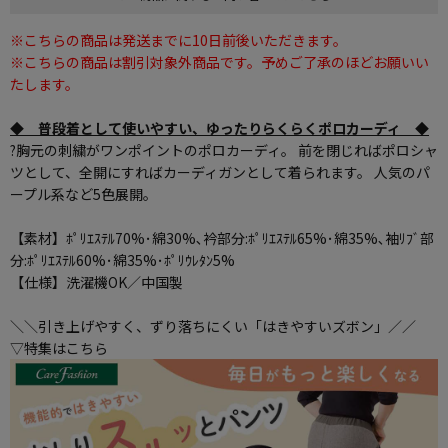
※こちらの商品は発送までに10日前後いただきます。
※こちらの商品は割引対象外商品です。予めご了承のほどお願いい
たします。
◆ 普段着として使いやすい、ゆったりらくらくポロカーディ ◆
?胸元の刺繍がワンポイントのポロカーディ。 前を閉じればポロシャ
ツとして、全開にすればカーディガンとして着られます。 人気のパ
ープル系など5色展開。
【素材】ﾎﾟﾘｴｽﾃﾙ70%･綿30%､衿部分:ﾎﾟﾘｴｽﾃﾙ65%･綿35%､袖ﾘﾌﾞ部
分:ﾎﾟﾘｴｽﾃﾙ60%･綿35%･ﾎﾟﾘｳﾚﾀﾝ5%
【仕様】洗濯機OK／中国製
＼＼引き上げやすく、ずり落ちにくい「はきやすいズボン」／／
▽特集はこちら