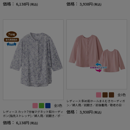
ツ／カーディガン 【CF】
価格：
価格：
6,138円
3,938円
(税込)
(税込)
全3色
レディース 斜め釦ホールまえむきカーディガ
ン／婦人用／前開き／前後着用／敬老の日／
全3色
ギフト／プレゼント 【CF】
価格：
3,938円
レディース カット7分袖マグネット釦カーディ
(税込)
ガン(指先ストレッチ)／婦人用／前開き／ポロ
シャツ／カーディガン 【CF】
価格：
6,138円
(税込)