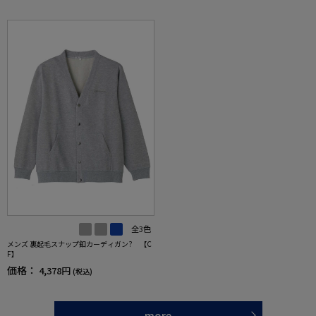
全3色
メンズ 裏起毛スナップ釦カーディガン? 【C
F】
価格：
4,378円
(税込)
more