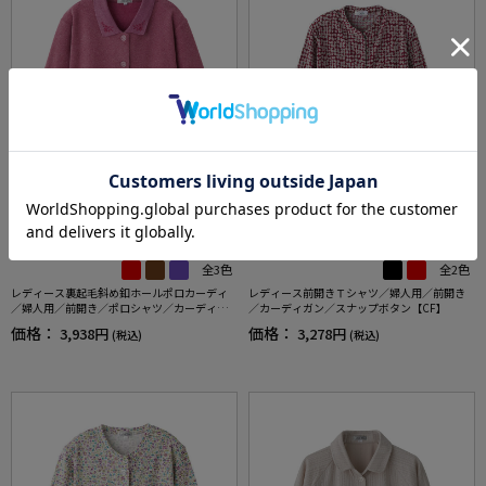
全3色
全2色
レディース裏起毛斜め釦ホールポロカーディ
レディース前開きＴシャツ／婦人用／前開き
／婦人用／前開き／ポロシャツ／カーディガ
／カーディガン／スナップボタン【CF】
ン【CF】
価格：
価格：
3,938円
3,278円
(税込)
(税込)