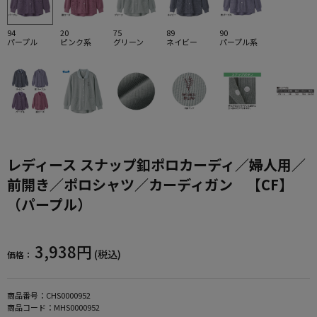
94
20
75
89
90
パープル
ピンク系
グリーン
ネイビー
パープル系
レディース スナップ釦ポロカーディ／婦人用／
前開き／ポロシャツ／カーディガン 【CF】
（パープル）
3,938円
(税込)
価格：
商品番号：
CHS0000952
商品コード：
MHS0000952