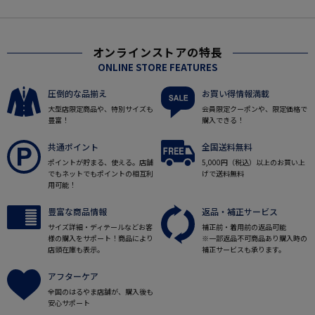
オンラインストアの特長
ONLINE STORE FEATURES
圧倒的な品揃え
お買い得情報満載
大型店限定商品や、特別サイズも
会員限定クーポンや、限定価格で
豊富！
購入できる！
共通ポイント
全国送料無料
ポイントが貯まる、使える。店舗
5,000円（税込）以上のお買い上
でもネットでもポイントの相互利
げで送料無料
用可能！
豊富な商品情報
返品・補正サービス
サイズ詳細・ディテールなどお客
補正前・着用前の返品可能
様の購入をサポート！商品により
※一部返品不可商品あり購入時の
店頭在庫も表示。
補正サービスも承ります。
アフターケア
全国のはるやま店舗が、購入後も
安心サポート