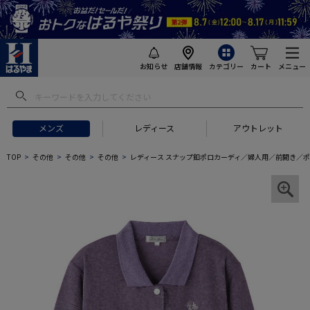
お知らせ
店舗情報
カテゴリー
カート
メニュー
メンズ
レディース
アウトレット
TOP
その他
その他
その他
レディース スナップ釦ポロカーディ／婦人用／前開き／ポ