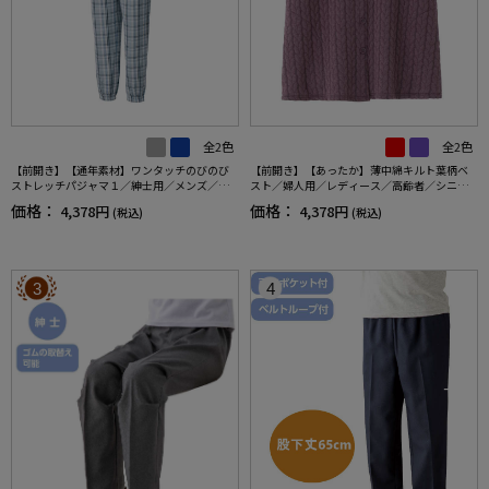
全2色
全2色
【前開き】【通年素材】ワンタッチのびのび
【前開き】【あったか】薄中綿キルト葉柄ベ
ストレッチパジャマ１／紳士用／メンズ／高
スト／婦人用／レディース／高齢者／シニア
齢者／シニア／名前記入欄付／後ろ長め／ギ
／秋冬／洗濯OK／自宅で洗える／名前記入欄
価格：
価格：
4,378円
4,378円
(税込)
(税込)
フト／プレゼント【CF】
付／両脇ポケット／お出かけ／ギフト【CF】
3
4