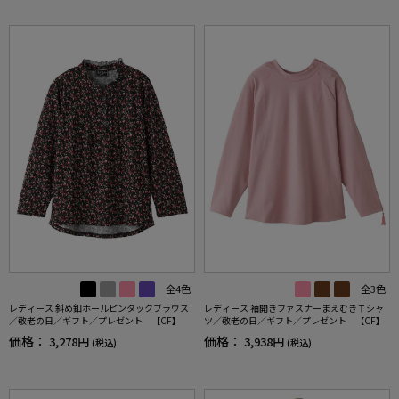
全4色
全3色
レディース 斜め釦ホールピンタックブラウス
レディース 袖開きファスナーまえむきＴシャ
／敬老の日／ギフト／プレゼント 【CF】
ツ／敬老の日／ギフト／プレゼント 【CF】
価格：
価格：
3,278円
3,938円
(税込)
(税込)