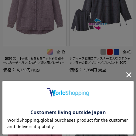
全1色
全3色
【前開き】【秋冬】もちもちニット斜め釦ホ
レディース脇開きファスナーまえむきＴシャ
ールカーディガン(2枚組)／婦人用／レディー
ツ／敬老の日／ギフト／プレゼント【CF】
ス／シニア／高齢者／おしゃれ／あったか／
価格：
価格：
6,138円
3,938円
(税込)
(税込)
ギフト／プレゼント／名前記入欄付／ゆった
り【CF】