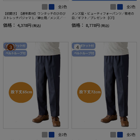
全2色
全2色
【前開き】【通年素材】ワンタッチのびのび
メンズ座・ビューティフォーパンツ／敬老の
ストレッチパジャマ１／紳士用／メンズ／高
日／ギフト／プレゼント【CF】
齢者／シニア／名前記入欄付／後ろ長め／ギ
価格：
価格：
4,378円
8,778円
(税込)
(税込)
フト／プレゼント【CF】
3
4
全2色
全2色