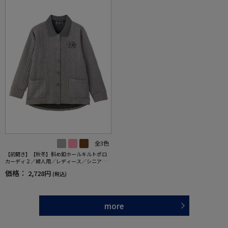
全3色
【前開き】【秋冬】斜め釦ホールキルトポロ
カーディ２／婦人用／レディース／シニア／
高齢者／おしゃれ／ギフト／プレゼント 【C
価格：
2,728円
(税込)
F】
more