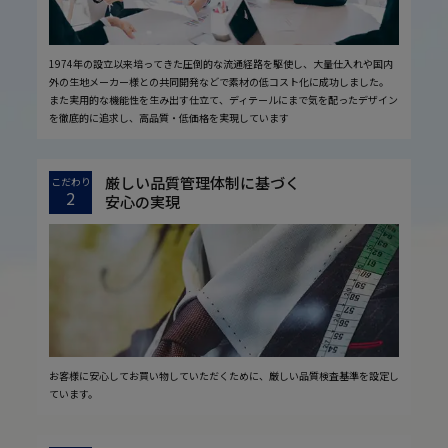
1974年の設立以来培ってきた圧倒的な流通経路を駆使し、大量仕入れや国内
外の生地メーカー様との共同開発などで素材の低コスト化に成功しました。
また実用的な機能性を生み出す仕立て、ディテールにまで気を配ったデザイン
を徹底的に追求し、高品質・低価格を実現しています
厳しい品質管理体制に基づく
こだわり
2
安心の実現
お客様に安心してお買い物していただくために、厳しい品質検査基準を設定し
ています。