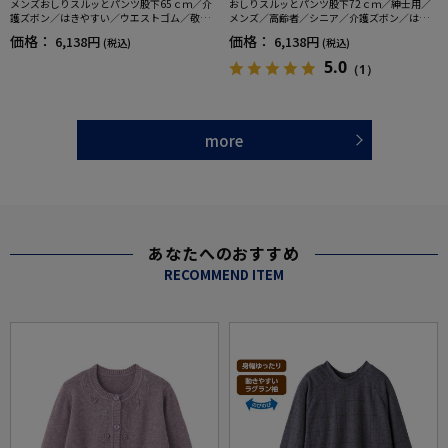
メンズおしりスルッとパンツ股下65ｃｍ／介
おしりスルッとパンツ股下72ｃｍ／紳士用／
護ズボン／はきやすい／ウエストゴム／敬老
メンズ／高齢者／シニア／介護ズボン／はき
の日／ギフト／プレゼント【CF】
やすい／ウエストゴム／敬老の日／ギフト／
価格：
価格：
6,138円
6,138円
(税込)
(税込)
プレゼント【CF】
5.0
（1）
more
あなたへのおすすめ
RECOMMEND ITEM