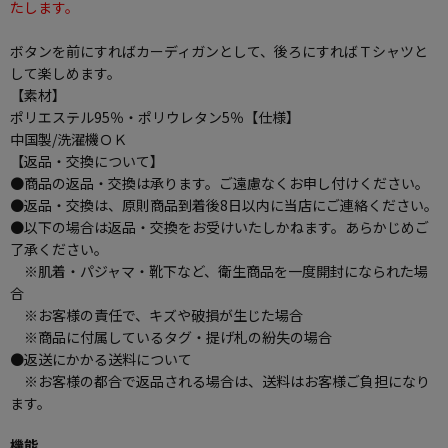
たします。
ボタンを前にすればカーディガンとして、後ろにすればＴシャツと
して楽しめます。
【素材】
ポリエステル95％・ポリウレタン5％
【仕様】
中国製/洗濯機ＯＫ
【返品・交換について】
●商品の返品・交換は承ります。ご遠慮なくお申し付けください。
●返品・交換は、原則商品到着後8日以内に当店にご連絡ください。
●以下の場合は返品・交換をお受けいたしかねます。あらかじめご
了承ください。
※肌着・パジャマ・靴下など、衛生商品を一度開封になられた場
合
※お客様の責任で、キズや破損が生じた場合
※商品に付属しているタグ・提げ札の紛失の場合
●返送にかかる送料について
※お客様の都合で返品される場合は、送料はお客様ご負担になり
ます。
機能