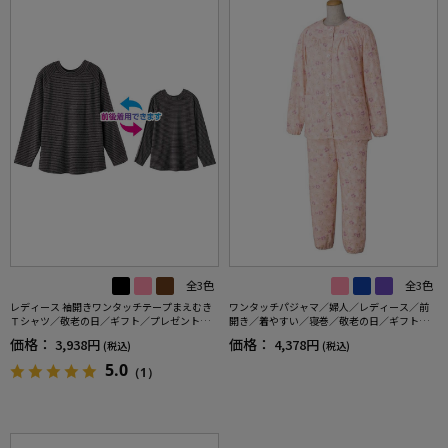
全3色
全3色
レディース 袖開きワンタッチテープまえむき
ワンタッチパジャマ／婦人／レディース／前
Ｔシャツ／敬老の日／ギフト／プレゼント
開き／着やすい／寝巻／敬老の日／ギフト／
【CF】
プレゼント 【CF】
価格：
価格：
3,938円
4,378円
(税込)
(税込)
5.0
（1）