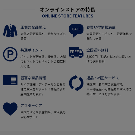
オンラインストアの特長
ONLINE STORE FEATURES
圧倒的な品揃え
お買い得情報満載
大型店限定商品や、特別サイズも
会員限定クーポンや、限定価格で
豊富！
購入できる！
共通ポイント
全国送料無料
ポイントが貯まる、使える。店舗
5,000円（税込）以上のお買い上
でもネットでもポイントの相互利
げで送料無料
用可能！
豊富な商品情報
返品・補正サービス
サイズ詳細・ディテールなどお客
補正前・着用前の返品可能
様の購入をサポート！商品により
※一部返品不可商品あり購入時の
店頭在庫も表示。
補正サービスも承ります。
アフターケア
全国のはるやま店舗が、購入後も
安心サポート