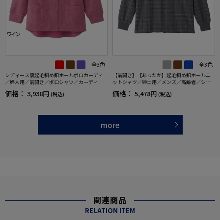
全3色
全3色
レディース裏起毛斜め釦ホールポロカーディ
【前開き】【あったか】起毛斜め釦ホールニ
／婦人用／前開き／ポロシャツ／カーディガ
ットシャツ／紳士用／メンズ／高齢者／シニ
ン【CF】
ア／秋冬／名前記入欄付／胸ポケット／洗濯
価格：
価格：
3,938円
5,478円
(税込)
(税込)
機OK／おしゃれ／お出かけ／ギフト／プレゼ
ント【CF】
more
関連商品
RELATION ITEM