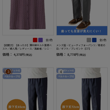
全2色
全2色
【前開き】【あったか】薄中綿キルト葉柄ベ
メンズ座・ビューティフォーパンツ／敬老の
スト／婦人用／レディース／高齢者／シニア
日／ギフト／プレゼント【CF】
／秋冬／洗濯OK／自宅で洗える／名前記入欄
価格：
価格：
4,378円
8,778円
(税込)
(税込)
付／両脇ポケット／お出かけ／ギフト【CF】
3
4