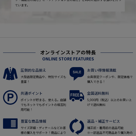
ています。
オンラインストアの特長
ONLINE STORE FEATURES
圧倒的な品揃え
お買い得情報満載
大型店限定商品や、特別サイズも
会員限定クーポンや、限定価格で
豊富！
購入できる！
共通ポイント
全国送料無料
ポイントが貯まる、使える。店舗
5,000円（税込）以上のお買い上
でもネットでもポイントの相互利
げで送料無料
用可能！
豊富な商品情報
返品・補正サービス
サイズ詳細・ディテールなどお客
補正前・着用前の返品可能
様の購入をサポート！商品により
※一部返品不可商品あり購入時の