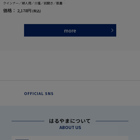
クインナー／婦人用／介護／前開き／肌着／
秋冬用 【CF】
価格：
2,178円
(税込)
more
OFFICIAL SNS
はるやまについて
ABOUT US