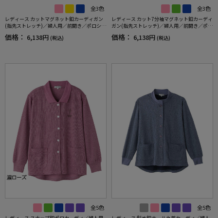
全3色
全3色
レディース カットマグネット釦カーディガン
レディース カット7分袖マグネット釦カーディ
(指先ストレッチ)／婦人用／前開き／ポロシャ
ガン(指先ストレッチ)／婦人用／前開き／ポロ
ツ／カーディガン 【CF】
シャツ／カーディガン 【CF】
価格：
価格：
6,138円
6,138円
(税込)
(税込)
全5色
全5色
レディース スナップ釦ポロカーディ／婦人用
レディース 斜め釦ホール丸首カーディ／婦人