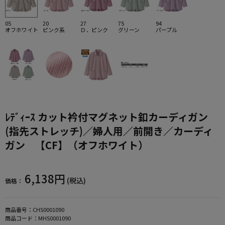
05
20
27
75
94
オフホワイト
ピンク系
Ｄ．ピンク
グリーン
パープル
ﾚﾃﾞｨｰｽ カット衿付マグネット釦カーディガン
(指先ストレッチ)／婦人用／前開き／カーディ
ガン 【CF】（オフホワイト）
6,138円
(税込)
価格：
商品番号：
CHS0001090
商品コード：
MHS0001090