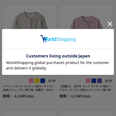
全3色
全3色
レディースカットマグネット釦カーディガン
【前開き】【秋冬】カットマグネット釦あっ
(指先ストレッチ)／婦人用／前開き／ポロシャ
たかカーディガン(指先ストレッチ)／婦人用／
ツ／カーディガン【CF】
レディース／高齢者／シニア／介護／施設／
価格：
価格：
6,138円
6,138円
(税込)
(税込)
秋冬／お出かけ／ギフト／プレゼント【CF】