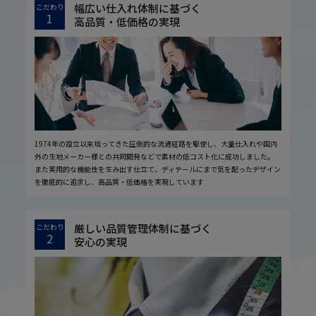
幅広い仕入れ体制に基づく
こだわり
1
高品質・低価格の実現
1974年の設立以来培ってきた圧倒的な流通経路を駆使し、大量仕入れや国内
外の生地メーカー様との共同開発などで素材の低コスト化に成功しました。
また実用的な機能性を生み出す仕立て、ディテールにまで気を配ったデザイン
を徹底的に追求し、高品質・低価格を実現しています
厳しい品質管理体制に基づく
こだわり
2
安心の実現