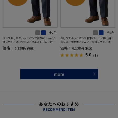
全2色
全2色
メンズおしりスルッとパンツ股下65ｃｍ／介
おしりスルッとパンツ股下72ｃｍ／紳士用／
護ズボン／はきやすい／ウエストゴム／敬老
メンズ／高齢者／シニア／介護ズボン／はき
の日／ギフト／プレゼント【CF】
やすい／ウエストゴム／敬老の日／ギフト／
価格：
価格：
6,138円
6,138円
(税込)
(税込)
プレゼント【CF】
5.0
（1）
more
あなたへのおすすめ
RECOMMEND ITEM