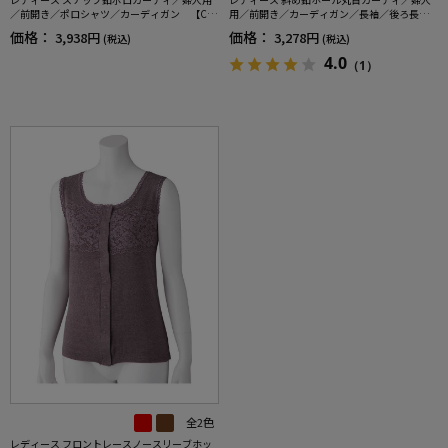
／前開き／ポロシャツ／カーディガン 【C
用／前開き／カーディガン／長袖／後ろ長
F】
め 【CF】
価格：
価格：
3,938円
3,278円
(税込)
(税込)
4.0
（1）
全2色
レディース フロントレースノースリーブホッ