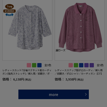
全3色
全5色
レディースカット7分袖マグネット釦カーディ
レディーススナップ釦ポロカーディ／婦人用
ガン(指先ストレッチ)／婦人用／前開き／ポロ
／前開き／ポロシャツ／カーディガン【CF】
シャツ／カーディガン【CF】
価格：
価格：
6,138円
3,938円
(税込)
(税込)
more