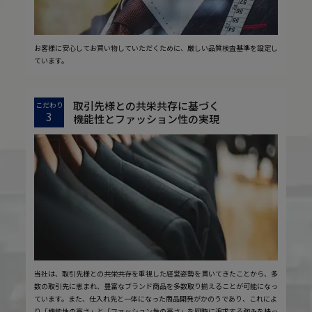
お客様に安心してお買い物していただくために、厳しい品質検査基準を設定し
ています。
取引先様との共栄共存に基づく
こだわり
3
機能性とファッション性の実現
当社は、取引先様との共栄共存を重視した経営姿勢を貫いてきたことから、多
数の取引先に恵まれ、豊富なブランド商品を多数取り揃えることが可能になっ
ています。また、仕入れ先と一体になった商品開発がかのうであり、これによ
り「機能性の高さ」と「ファッション性の高さ」を同時に追求する強みを持っ