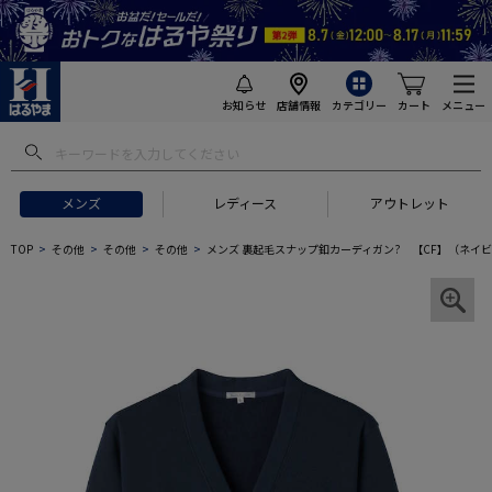
お知らせ
店舗情報
カテゴリー
カート
メニュー
メンズ
レディース
アウトレット
TOP
その他
その他
その他
メンズ 裏起毛スナップ釦カーディガン? 【CF】（ネイ