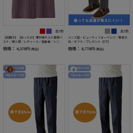
全2色
全2色
【前開き】【あったか】薄中綿キルト葉柄ベ
メンズ座・ビューティフォーパンツ／敬老の
スト／婦人用／レディース／高齢者／シニア
日／ギフト／プレゼント【CF】
／秋冬／洗濯OK／自宅で洗える／名前記入欄
価格：
価格：
4,378円
8,778円
(税込)
(税込)
付／両脇ポケット／お出かけ／ギフト【CF】
3
4