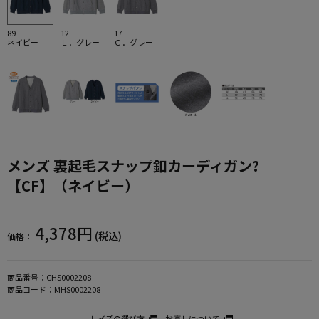
89
12
17
ネイビー
Ｌ．グレー
Ｃ．グレー
メンズ 裏起毛スナップ釦カーディガン?
【CF】（ネイビー）
4,378円
(税込)
価格：
商品番号：
CHS0002208
商品コード：
MHS0002208
サイズの選び方
お直しについて