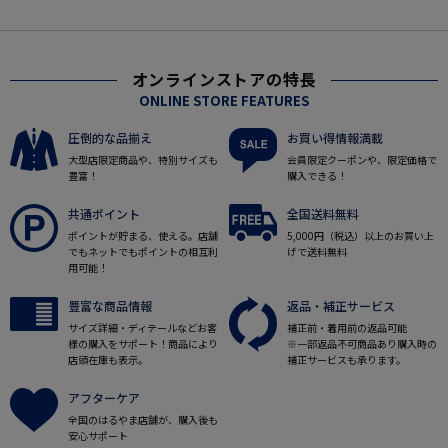
オンラインストアの特長
ONLINE STORE FEATURES
圧倒的な品揃え
お買い得情報満載
大型店限定商品や、特別サイズも
会員限定クーポンや、限定価格で
豊富！
購入できる！
共通ポイント
全国送料無料
ポイントが貯まる、使える。店舗
5,000円（税込）以上のお買い上
でもネットでもポイントの相互利
げで送料無料
用可能！
豊富な商品情報
返品・補正サービス
サイズ詳細・ディテールなどお客
補正前・着用前の返品可能
様の購入をサポート！商品により
※一部返品不可商品あり購入時の
店頭在庫も表示。
補正サービスも承ります。
アフターケア
全国のはるやま店舗が、購入後も
安心サポート