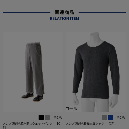
関連商品
RELATION ITEM
全2色
全2色
メンズ 裏起毛脇全開スウェットパンツ 【C
メンズ 裏起毛長袖丸首シャツ 【CF】
F】