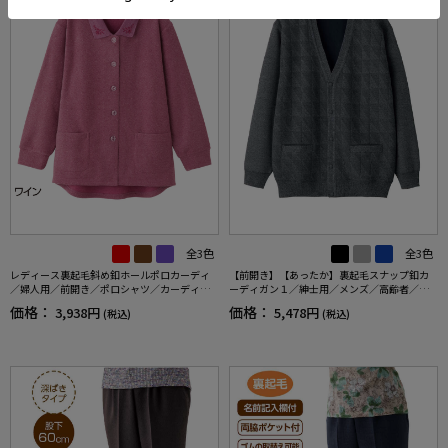
全3色
全3色
レディース裏起毛斜め釦ホールポロカーディ
【前開き】【あったか】裏起毛スナップ釦カ
／婦人用／前開き／ポロシャツ／カーディガ
ーディガン１／紳士用／メンズ／高齢者／シ
ン【CF】
ニア／秋冬／着脱しやすいギフト／ギフト／
価格：
価格：
3,938円
5,478円
(税込)
(税込)
プレゼント【CF】