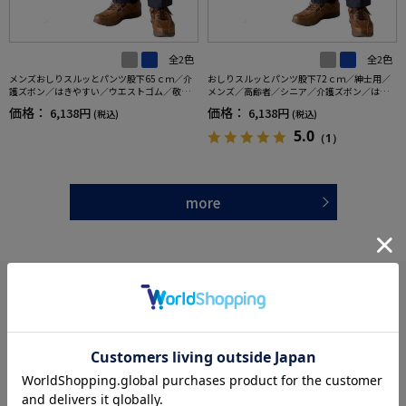
全2色
全2色
メンズおしりスルッとパンツ股下65ｃｍ／介
おしりスルッとパンツ股下72ｃｍ／紳士用／
護ズボン／はきやすい／ウエストゴム／敬老
メンズ／高齢者／シニア／介護ズボン／はき
の日／ギフト／プレゼント【CF】
やすい／ウエストゴム／敬老の日／ギフト／
価格：
価格：
6,138円
6,138円
(税込)
(税込)
プレゼント【CF】
5.0
（1）
more
あなたへのおすすめ
RECOMMEND ITEM