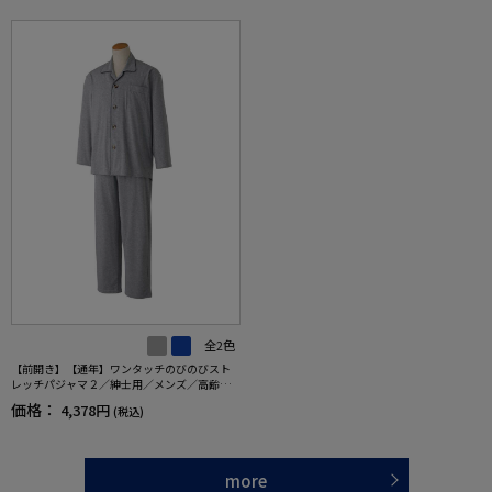
全2色
【前開き】【通年】ワンタッチのびのびスト
レッチパジャマ２／紳士用／メンズ／高齢者
／シニア／名前記入欄付／後ろ長め／ギフト
価格：
4,378円
(税込)
／プレゼント 【CF】
more