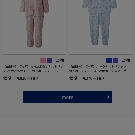
全2色
全2色
【前開き】【秋冬】大きめボタンキルトパジ
【前開き】【秋冬】ホックキルトパジャマ／
ャマ4大きめサイズ／婦人用／レディース／シ
婦人用／レディース／高齢者／シニア／手口
ニア／高齢者／寝巻／名前記入欄付／ラグラ
足口ゴム入り／ホックボタン／ギフト／プレ
価格：
価格：
4,818円
4,378円
(税込)
(税込)
ン袖／ウエスト調整ゴム／洗濯機OK／ギフト
ゼント【CF】
／プレゼント
more