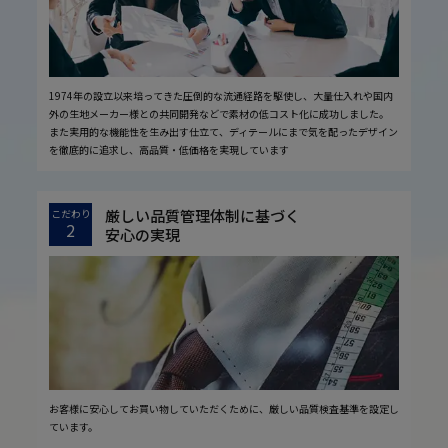
1974年の設立以来培ってきた圧倒的な流通経路を駆使し、大量仕入れや国内
外の生地メーカー様との共同開発などで素材の低コスト化に成功しました。
また実用的な機能性を生み出す仕立て、ディテールにまで気を配ったデザイン
を徹底的に追求し、高品質・低価格を実現しています
厳しい品質管理体制に基づく
こだわり
2
安心の実現
お客様に安心してお買い物していただくために、厳しい品質検査基準を設定し
ています。