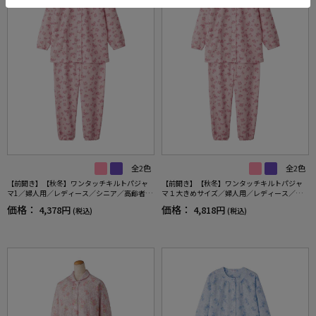
全2色
全2色
【前開き】【秋冬】ワンタッチキルトパジャ
【前開き】【秋冬】ワンタッチキルトパジャ
マ1／婦人用／レディース／シニア／高齢者／
マ１大きめサイズ／婦人用／レディース／シ
洗濯機OK／寝巻／プレゼント／ギフト【CF】
ニア／高齢者／洗濯機OK／寝巻／ギフト／プ
価格：
価格：
4,378円
4,818円
(税込)
(税込)
レゼント【CF】