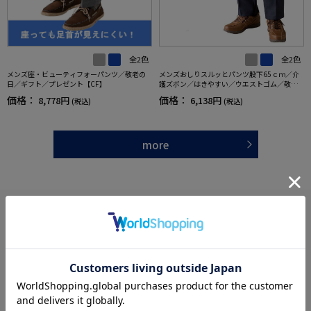
全2色
全2色
メンズ座・ビューティフォーパンツ／敬老の
メンズおしりスルッとパンツ股下65ｃｍ／介
日／ギフト／プレゼント【CF】
護ズボン／はきやすい／ウエストゴム／敬老
の日／ギフト／プレゼント【CF】
価格：
価格：
8,778円
6,138円
(税込)
(税込)
more
あなたへのおすすめ
RECOMMEND ITEM