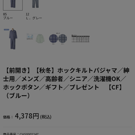
85
12
ブルー
Ｌ．グレー
【前開き】【秋冬】ホックキルトパジャマ／紳
士用／メンズ／高齢者／シニア／洗濯機OK／
ホックボタン／ギフト／プレゼント 【CF】
（ブルー）
4,378円
(税込)
価格：
商品番号：
CHS0002247