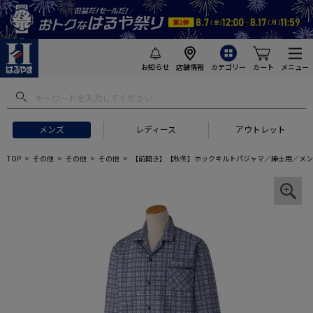
お知らせ
店舗情報
カテゴリー
カート
メニュー
メンズ
レディース
アウトレット
TOP
その他
その他
その他
【前開き】【秋冬】ホックキルトパジャマ／紳士用／メン