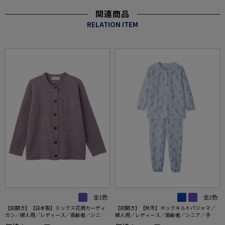
関連商品
RELATION ITEM
全1色
全2色
【前開き】【日本製】ミックス花柄カーディ
【前開き】【秋冬】ホックキルトパジャマ／
ガン／婦人用／レディース／高齢者／シニア
婦人用／レディース／高齢者／シニア／手口
／名前記入欄付／大きめボタン／身幅ゆった
足口ゴム入り／ホックボタン／ギフト／プレ