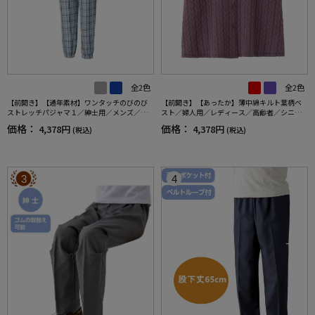
全2色
全2色
【前開き】【通年素材】ワンタッチのびのび
【前開き】【あったか】薄中綿キルト葉柄ベ
ストレッチパジャマ１／紳士用／メンズ／高
スト／婦人用／レディース／高齢者／シニア
齢者／シニア／名前記入欄付／後ろ長め／ギ
／秋冬／洗濯OK／自宅で洗える／名前記入欄
価格：
価格：
4,378円
4,378円
(税込)
(税込)
フト／プレゼント【CF】
付／両脇ポケット／お出かけ／ギフト【CF】
3
4