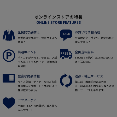
オンラインストアの特長
ONLINE STORE FEATURES
圧倒的な品揃え
お買い得情報満載
大型店限定商品や、特別サイズも
会員限定クーポンや、限定価格で
豊富！
購入できる！
共通ポイント
全国送料無料
ポイントが貯まる、使える。店舗
5,000円（税込）以上のお買い上
でもネットでもポイントの相互利
げで送料無料
用可能！
豊富な商品情報
返品・補正サービス
サイズ詳細・ディテールなどお客
補正前・着用前の返品可能
様の購入をサポート！商品により
※一部返品不可商品あり購入時の
店頭在庫も表示。
補正サービスも承ります。
アフターケア
全国のはるやま店舗が、購入後も
安心サポート