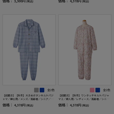
価格：
価格：
3,300円
4,378円
(税込)
(税込)
り／ギフト／プレゼント 【CF】
ゼント 【CF】
全2色
全2色
【前開き】【秋冬】大きめボタンキルトパジ
【前開き】【秋冬】ワンタッチキルトパジャ
ャマ／紳士用／メンズ／高齢者／シニア／寝
マ２／婦人用／レディース／高齢者／シニア
巻／ラグラン袖／ギフト／プレゼント 【C
／寝巻／ギフト／プレゼント 【CF】
価格：
価格：
4,378円
4,378円
(税込)
(税込)
F】