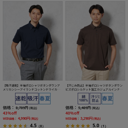
【吸汗速乾】半袖ポロシャツボタンダウンア
【汗じみ防止】半袖ポロシャツボタンダウン
メリカンシーアイランドコットンドライカジ
ビズポロシルケット加工カジュアルインナー
ュアルインナー無地春夏
無地TOKYORUN春夏
価格：
価格：
8,789円
5,489円
(税込)
(税込)
43%off
40%off
4,990円
3,290円
WEB価格：
(税込)
WEB価格：
(税込)
4.5
5.0
（8）
（1）