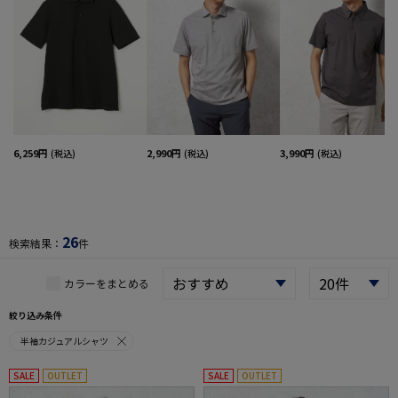
6,259円
2,990円
3,990円
(税込)
(税込)
(税込)
26
検索結果：
件
カラーをまとめる
絞り込み条件
半袖カジュアルシャツ
SALE
OUTLET
SALE
OUTLET