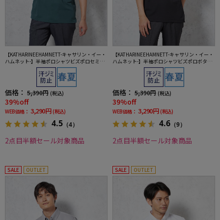
【KATHARINEEHAMNETT-キャサリン・イー・
【KATHARINEEHAMNETT-キャサリン・イー・
ハムネット-】半袖ポロシャツビズポロセミワ
ハムネット-】半袖ポロシャツビズポロボタン
イド無地春夏
ダウン無地春夏
価格：
価格：
5,390円
5,390円
(税込)
(税込)
39%off
39%off
3,290円
3,290円
WEB価格：
(税込)
WEB価格：
(税込)
4.5
4.6
（4）
（9）
2点目半額セール対象商品
2点目半額セール対象商品
SALE
OUTLET
SALE
OUTLET