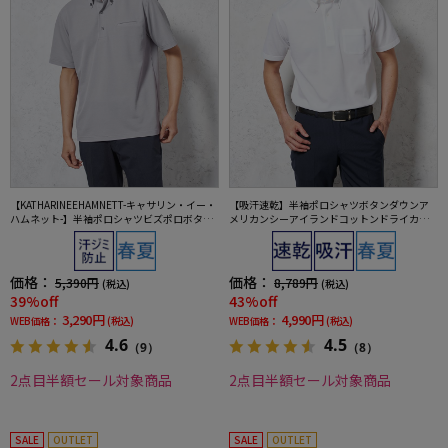
【KATHARINEEHAMNETT-キャサリン・イー・
【吸汗速乾】半袖ポロシャツボタンダウンア
ハムネット-】半袖ポロシャツビズポロボタン
メリカンシーアイランドコットンドライカジ
ダウン無地春夏
ュアルインナー無地春夏
価格：
価格：
5,390円
8,789円
(税込)
(税込)
39%off
43%off
3,290円
4,990円
WEB価格：
(税込)
WEB価格：
(税込)
4.6
4.5
（9）
（8）
2点目半額セール対象商品
2点目半額セール対象商品
SALE
OUTLET
SALE
OUTLET