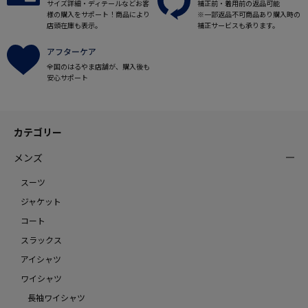
サイズ詳細・ディテールなどお客
補正前・着用前の返品可能
様の購入をサポート！商品により
※一部返品不可商品あり購入時の
店頭在庫も表示。
補正サービスも承ります。
アフターケア
全国のはるやま店舗が、購入後も
安心サポート
カテゴリー
メンズ
スーツ
ジャケット
コート
スラックス
アイシャツ
ワイシャツ
長袖ワイシャツ