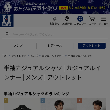
お知らせ
店舗情報
カテゴリー
カート
メニュー
 ギフトにおすすめ
#セットアップ スーツ
#長袖 ワイシャツ
#スー
メンズ
レディース
アウトレット
TOP
アウトレット
メンズ
カジュアルインナー
半袖カジュアルシャツ
半袖カジュアルシャツ | カジュアルイ
ンナー | メンズ | アウトレット
半袖カジュアルシャツのランキング
1
2
3