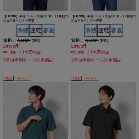
【EDWIN】半袖Tシャツ冷感COOLFLEX無地カ
【EDWIN】半袖Tシャツ冷感COOLFLEX無地カ
ジュアルインナー春夏
ジュアルインナー春夏
価格：
価格：
4,290円
4,290円
(税込)
(税込)
50%off
50%off
2,145円
2,145円
WEB価格：
(税込)
WEB価格：
(税込)
2点目半額セール対象商品
2点目半額セール対象商品
SALE
OUTLET
SALE
OUTLET