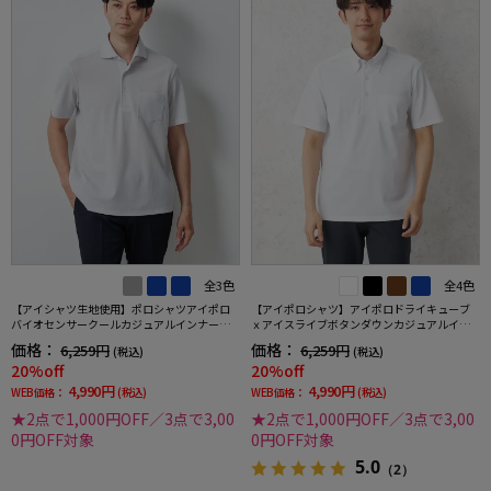
全3色
全4色
【アイシャツ生地使用】ポロシャツアイポロ
【アイポロシャツ】アイポロドライキューブ
バイオセンサークールカジュアルインナー形
ｘアイスライブボタンダウンカジュアルイン
態安定ストレッチ吸汗速乾抗菌加工春夏
ナー吸汗速乾抗菌加工ストレッチ形態安定春
価格：
価格：
6,259円
6,259円
(税込)
(税込)
夏
20%off
20%off
4,990円
4,990円
WEB価格：
(税込)
WEB価格：
(税込)
★2点で1,000円OFF／3点で3,00
★2点で1,000円OFF／3点で3,00
0円OFF対象
0円OFF対象
5.0
（2）