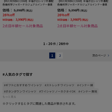
【RUCKENBACCHAR】半袖ポロシャツ衿裏配
【RUCKENBACCHAR】半袖ポロシャツ衿裏配
色幾何学ジャガードカジュアルインナー春夏
色幾何学ジャガードカジュアルインナー春夏
価格：
価格：
5,390円
5,390円
(税込)
(税込)
26%off
26%off
3,990円
3,990円
WEB価格：
(税込)
WEB価格：
(税込)
2点目半額セール対象商品
2点目半額セール対象商品
1 - 20
26
件 /
件中
1
2
次のページ
#人気のタグで探す
#ギフトにおすすめ ワイシャツ
#ストレッチ ワイシャツ
#インナー 綿
#ボタンダウン ワイシャツ
#ワイシャツ ノーネクタイOK
#インナー 無地
もっと見る
※クリックするとタグに関連した商品が表示されます。