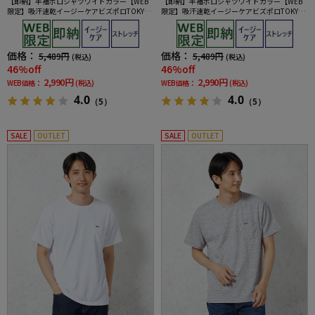
【即納】半袖ポロシャツワイドカラー【WEB
【即納】半袖ポロシャツワイドカラー【WEB
限定】吸汗速乾イージーケアビズポロTOKYOR
限定】吸汗速乾イージーケアビズポロTOKYOR
UN春夏
UN春夏
価格：
価格：
5,489円
5,489円
(税込)
(税込)
46%off
46%off
2,990円
2,990円
WEB価格：
(税込)
WEB価格：
(税込)
4.0
4.0
（5）
（5）
SALE
OUTLET
SALE
OUTLET