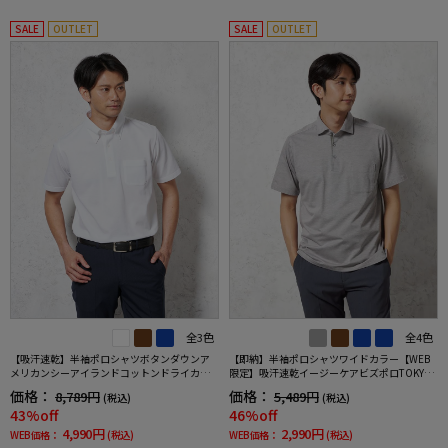
SALE
OUTLET
SALE
OUTLET
全3色
全4色
【吸汗速乾】半袖ポロシャツボタンダウンア
【即納】半袖ポロシャツワイドカラー【WEB
メリカンシーアイランドコットンドライカジ
限定】吸汗速乾イージーケアビズポロTOKYOR
ュアルインナー無地春夏
UN春夏
価格：
価格：
8,789円
5,489円
(税込)
(税込)
43%off
46%off
4,990円
2,990円
WEB価格：
(税込)
WEB価格：
(税込)