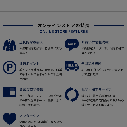
オンラインストアの特長
ONLINE STORE FEATURES
圧倒的な品揃え
お買い得情報満載
大型店限定商品や、特別サイズも
会員限定クーポンや、限定価格で
豊富！
購入できる！
共通ポイント
全国送料無料
ポイントが貯まる、使える。店舗
5,000円（税込）以上のお買い上
でもネットでもポイントの相互利
げで送料無料
用可能！
豊富な商品情報
返品・補正サービス
サイズ詳細・ディテールなどお客
補正前・着用前の返品可能
様の購入をサポート！商品により
※一部返品不可商品あり購入時の
店頭在庫も表示。
補正サービスも承ります。
アフターケア
全国のはるやま店舗が、購入後も
安心サポート