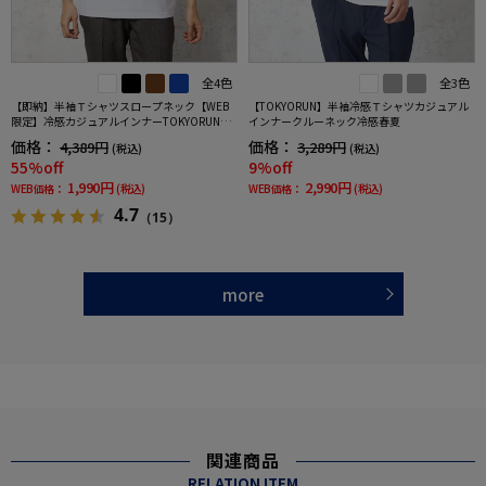
全4色
全3色
【即納】半袖Ｔシャツスロープネック【WEB
【TOKYORUN】半袖冷感Ｔシャツカジュアル
限定】冷感カジュアルインナーTOKYORUN春
インナークルーネック冷感春夏
夏
価格：
価格：
4,389円
3,289円
(税込)
(税込)
55%off
9%off
1,990円
2,990円
WEB価格：
(税込)
WEB価格：
(税込)
4.7
（15）
more
関連商品
RELATION ITEM