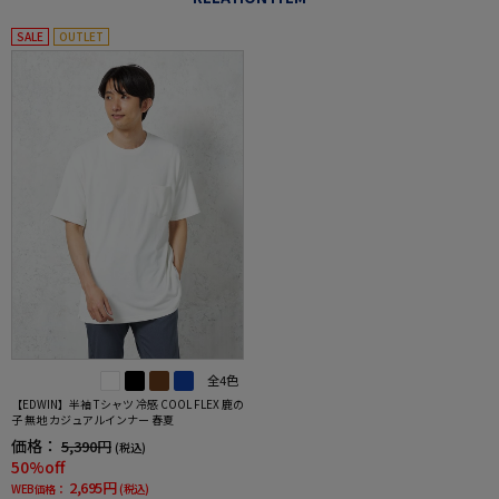
SALE
OUTLET
全4色
【EDWIN】半袖 Tシャツ 冷感 COOL FLEX 鹿の
子 無地 カジュアルインナー 春夏
価格：
5,390円
(税込)
50%off
2,695円
WEB価格：
(税込)