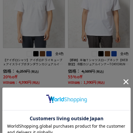
全4色
全4色
【アイポロシャツ】アイポロドライキューブ
【即納】半袖Ｔシャツスロープネック【WEB
ｘアイスライブボタンダウンカジュアルイン
限定】冷感カジュアルインナーTOKYORUN春
ナー吸汗速乾抗菌加工ストレッチ形態安定春
夏
価格：
価格：
6,259円
4,389円
(税込)
(税込)
夏
20%off
55%off
4,990円
1,990円
WEB価格：
(税込)
WEB価格：
(税込)
4.7
★2点で1,000円OFF／3点で3,00
（15）
0円OFF対象
5.0
（2）
SALE
OUTLET
SALE
OUTLET
3
4