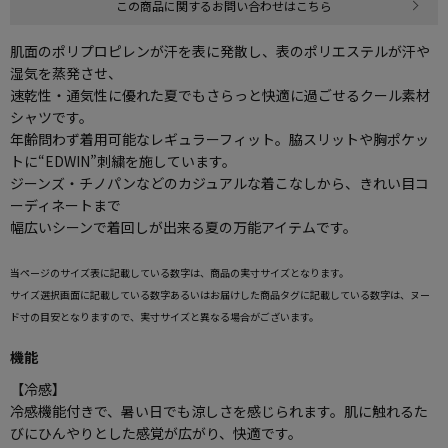
この商品に関するお問い合わせはこちら
肌面のポリプロピレンが汗を表に発散し、表のポリエステルが汗や
湿気を蒸発させ、
速乾性・通気性に優れた夏でもさらっと快適に過ごせるクール素材
シャツです。
年齢問わず着用可能なレギュラーフィット。脇スリットや胸ポケッ
トに“EDWIN”刺繍を施しています。
ジーンズ・チノパンなどのカジュアルな着こなしから、きれい目コ
ーディネートまで
幅広いシーンで着回しが出来る夏の万能アイテムです。
当ページのサイズ表に記載している数字は、商品の実寸サイズとなります。
サイズ選択画面に記載している数字あるいはお届けした商品タグに記載している数字は、ヌー
ド寸の目安となりますので、実寸サイズと異なる場合がございます。
機能
【冷感】
冷感機能付きで、暑い日でも涼しさを感じられます。肌に触れるた
びにひんやりとした感覚が広がり、快適です。