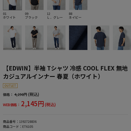
01
09
12
88
ホワイト
ブラック
Ｌ．グレー
ネイビー
【EDWIN】半袖 Tシャツ 冷感 COOL FLEX 無地
カジュアルインナー 春夏（ホワイト）
OUTLET
(税込)
価格：
4,290円
2,145円
(税込)
WEB価格：
商品番号：
1392728836
商品コード：
ET6105