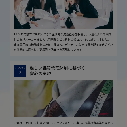
1974年の設立以来培ってきた圧倒的な流通経路を駆使し、大量仕入れや国内
外の生地メーカー様との共同開発などで素材の低コスト化に成功しました。
また実用的な機能性を生み出す仕立て、ディテールにまで気を配ったデザイン
を徹底的に追求し、高品質・低価格を実現しています
厳しい品質管理体制に基づく
こだわり
2
安心の実現
お客様に安心してお買い物していただくために、厳しい品質検査基準を設定し