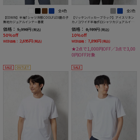
全4色
全2色
【EDWIN】半袖Tシャツ冷感COOLFLEX鹿の子
【リッケンバッカーブラック】アイスリネン
無地カジュアルインナー春夏
カノコワイド半袖ポロシャツカジュアルイン
ナー吸汗速乾接触冷感春夏
価格：
価格：
5,390円
8,789円
(税込)
(税込)
50%off
10%off
2,695円
7,890円
WEB価格：
(税込)
WEB価格：
(税込)
★2点で1,000円OFF／3点で3,00
0円OFF対象
SALE
OUTLET
SALE