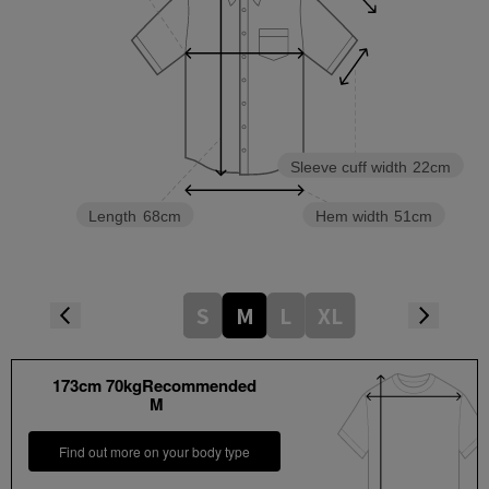
Sleeve cuff width
22cm
Length
68cm
Hem width
51cm
S
M
L
XL
173cm 70kgRecommended
M
Find out more on your body type