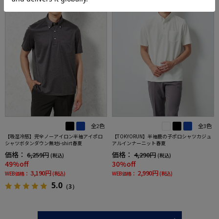
全2色
全3色
【吸湿冷感】完全ノーアイロン半袖アイポロ
【TOKYORUN】半袖鹿の子ポロシャツカジュ
シャツボタンダウン無地i-shirt春夏
アルインナーニット春夏
価格：
価格：
6,259円
4,290円
(税込)
(税込)
49%off
30%off
3,190円
2,990円
WEB価格：
(税込)
WEB価格：
(税込)
5.0
（3）