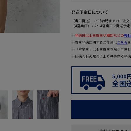
発送予定日について
（当日発送）：午前9時までのご注文
（4営業日）：2～4営業日で発送予定
※
発送日は土日祝日や棚卸などの
弊社
※当日発送に関するご注意は
こちら
を
※「営業日」は土日祝日を除く平日と
※運送会社の都合により予告無く発送
5,00
全国