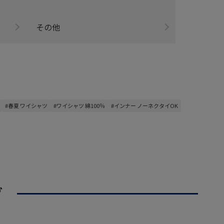
その他
#春夏 ワイシャツ
#ワイシャツ 綿100％
#インナー ノーネクタイOK
グ