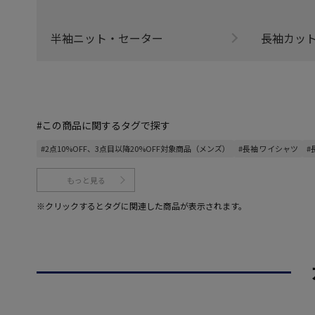
半袖ニット・セーター
長袖カッ
#この商品に関するタグで探す
#2点10%OFF、3点目以降20%OFF対象商品（メンズ）
#長袖 ワイシャツ
#
もっと見る
※クリックするとタグに関連した商品が表示されます。