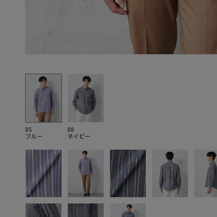
85
88
ブルー
ネイビー