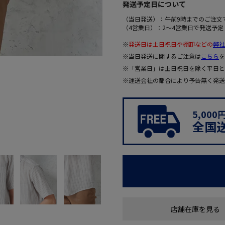
発送予定日について
（当日発送）：午前9時までのご注文
（4営業日）：2～4営業日で発送予定
※
発送日は土日祝日や棚卸などの
弊社
※当日発送に関するご注意は
こちら
を
※「営業日」は土日祝日を除く平日と
※運送会社の都合により予告無く発送
5,00
全国
店舗在庫を見る