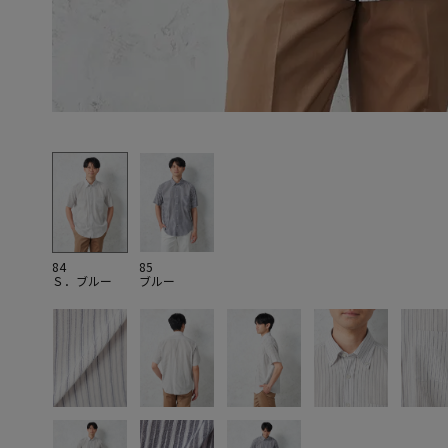
84
85
Ｓ．ブルー
ブルー