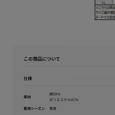
この商品について
仕様
綿59％
素材
ポリエステル41％
着用シーズン
春夏