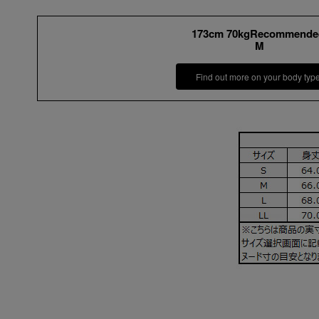
173cm 70kgRecommende
M
Find out more on your body typ