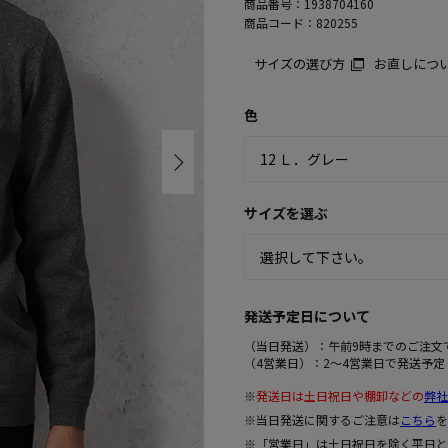
商品番号：
1938704160
商品コード：
820255
サイズの選び方
お直しにつ
色
サイズを選ぶ
発送予定日について
（当日発送）：午前9時までのご注文
（4営業日）：2～4営業日で発送予定
※
発送日は土日祝日や棚卸などの
弊社
※当日発送に関するご注意は
こちら
を
※「営業日」は土日祝日を除く平日と