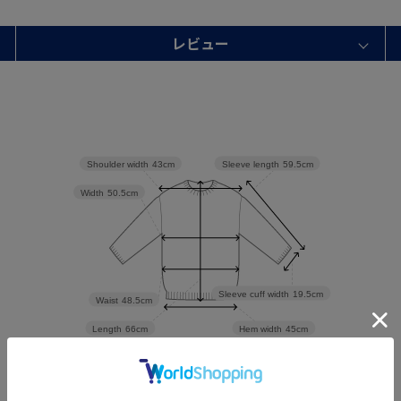
レビュー
Sleeve length
59.5cm
Shoulder width
43cm
Width
50.5cm
Sleeve cuff width
19.5cm
Waist
48.5cm
Hem width
45cm
Length
66cm
S
M
L
LL