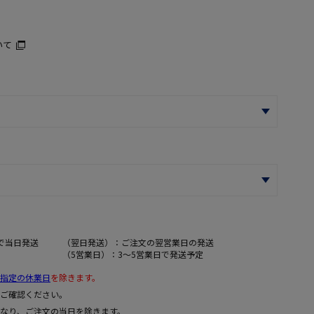
いて
で当日発送
（翌日発送）：ご注文の翌営業日の発送
（5営業日）：3～5営業日で発送予定
指定の休業日
を除きます。
ご確認ください。
なり、ご注文の当日を除きます。