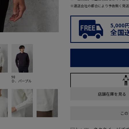
※運送会社の都合により予告無く発送
5,00
全国
98
Ｄ．パープル
店舗在庫を見る
この