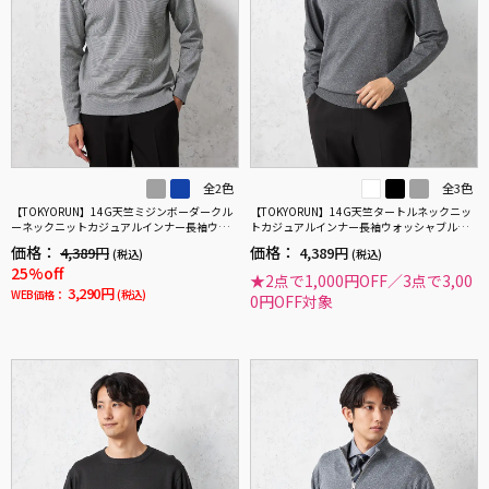
全2色
全3色
【TOKYORUN】14G天竺ミジンボーダークル
【TOKYORUN】14G天竺タートルネックニッ
ーネックニットカジュアルインナー長袖ウォ
トカジュアルインナー長袖ウォッシャブル抗
ッシャブル抗ピリング吸汗速乾秋冬
ピリング吸汗速乾秋冬
価格：
価格：
4,389円
4,389円
(税込)
(税込)
25%off
★2点で1,000円OFF／3点で3,00
3,290円
WEB価格：
(税込)
0円OFF対象