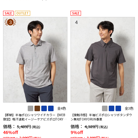
SALE
OUTLET
SALE
3
4
全4色
全3色
【即納】半袖ポロシャツワイドカラー【WEB
【接触冷感】半袖ビズポロシャツボタンダウ
限定】吸汗速乾イージーケアビズポロTOKYOR
ン無地TOKYORUN春夏
UN春夏
価格：
価格：
5,489円
4,389円
(税込)
(税込)
46%off
9%off
2,990円
3,990円