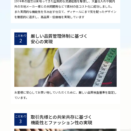
1974年の設立以来培ってきた圧倒的な流通経路を駆使し、大量仕入れや国内
外の生地メーカー様との共同開発などで素材の低コスト化に成功しました。
また実用的な機能性を生み出す仕立て、ディテールにまで気を配ったデザイン
を徹底的に追求し、高品質・低価格を実現しています
厳しい品質管理体制に基づく
こだわり
2
安心の実現
お客様に安心してお買い物していただくために、厳しい品質検査基準を設定し
ています。
取引先様との共栄共存に基づく
こだわり
3
機能性とファッション性の実現