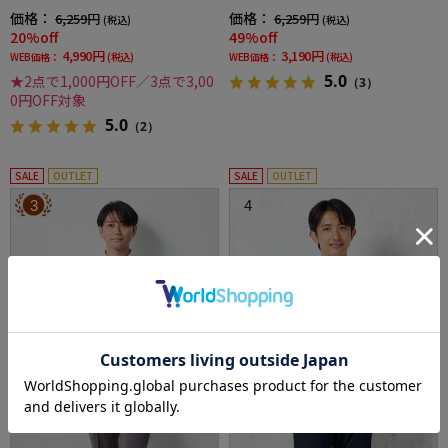
ナー吸汗速乾抗菌加工ストレッチ形態安定春
価格：
価格：
6,259円
6,259円
(税込)
(税込)
夏
20%off
49%off
4,990円
3,190円
WEB価格：
(税込)
WEB価格：
(税込)
5.0
★2点で1,000円OFF／3点で3,00
（3）
0円OFF対象
5.0
（2）
SALE
OUTLET
SALE
OUTLET
3
4