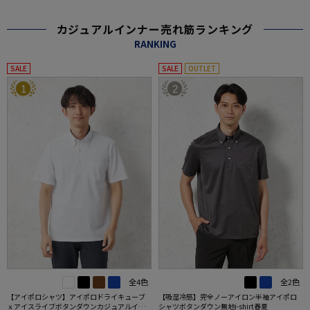
カジュアルインナー売れ筋ランキング
RANKING
SALE
SALE
OUTLET
1
2
全4色
全2色
【アイポロシャツ】アイポロドライキューブ
【吸湿冷感】完全ノーアイロン半袖アイポロ
ｘアイスライブボタンダウンカジュアルイン
シャツボタンダウン無地i-shirt春夏