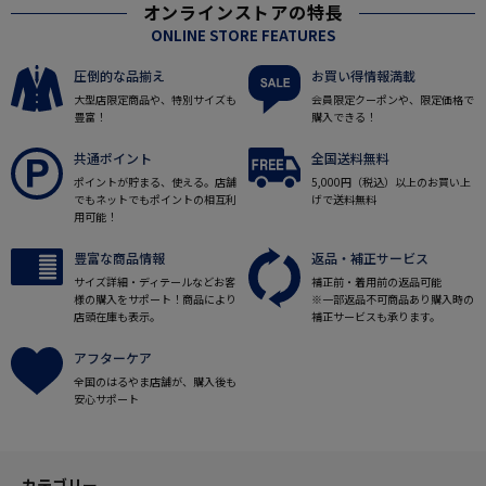
オンラインストアの特長
ONLINE STORE FEATURES
圧倒的な品揃え
お買い得情報満載
大型店限定商品や、特別サイズも
会員限定クーポンや、限定価格で
豊富！
購入できる！
共通ポイント
全国送料無料
ポイントが貯まる、使える。店舗
5,000円（税込）以上のお買い上
でもネットでもポイントの相互利
げで送料無料
用可能！
豊富な商品情報
返品・補正サービス
サイズ詳細・ディテールなどお客
補正前・着用前の返品可能
様の購入をサポート！商品により
※一部返品不可商品あり購入時の
店頭在庫も表示。
補正サービスも承ります。
アフターケア
全国のはるやま店舗が、購入後も
安心サポート
カテゴリー