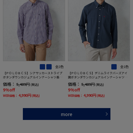
全2色
全1色
【ＰＯＬＯＢＣＳ】シアサッカーストライプ
【ＰＯＬＯＢＣＳ】デニムライクバーズアイ
ボタンダウンカジュアルインナーシャツ長袖
調ボタンダウンカジュアルインナーシャツ長
ストライプ春夏
袖バーズアイ春夏
価格：
価格：
5,489円
5,489円
(税込)
(税込)
9%off
9%off
4,990円
4,990円
WEB価格：
(税込)
WEB価格：
(税込)
more