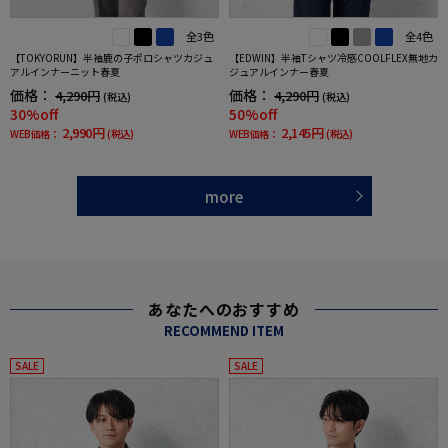
全3色
全4色
【TOKYORUN】半袖鹿の子ポロシャツカジュ
【EDWIN】半袖Tシャツ冷感COOLFLEX無地カ
アルインナーニット春夏
ジュアルインナー春夏
価格：
価格：
4,290円
4,290円
(税込)
(税込)
30%off
50%off
2,990円
2,145円
WEB価格：
(税込)
WEB価格：
(税込)
more
あなたへのおすすめ
RECOMMEND ITEM
SALE
SALE