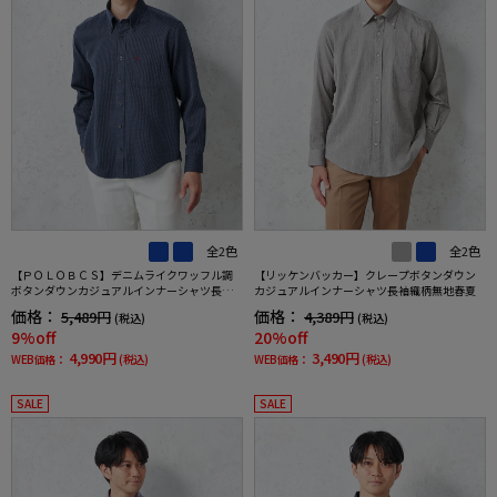
全2色
全2色
【ＰＯＬＯＢＣＳ】デニムライクワッフル調
【リッケンバッカー】クレープボタンダウン
ボタンダウンカジュアルインナーシャツ長袖
カジュアルインナーシャツ長袖織柄無地春夏
織柄無地春夏
価格：
価格：
5,489円
4,389円
(税込)
(税込)
9%off
20%off
4,990円
3,490円
WEB価格：
(税込)
WEB価格：
(税込)
SALE
SALE