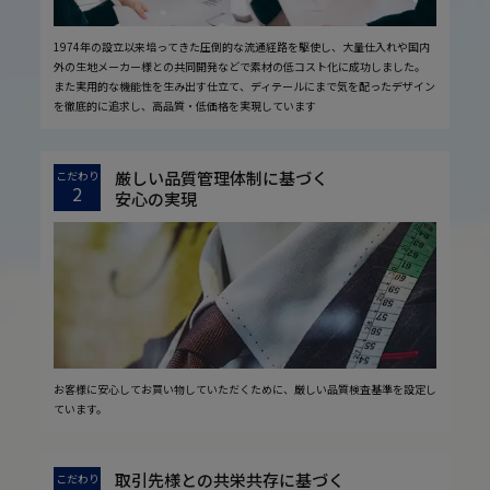
1974年の設立以来培ってきた圧倒的な流通経路を駆使し、大量仕入れや国内
外の生地メーカー様との共同開発などで素材の低コスト化に成功しました。
また実用的な機能性を生み出す仕立て、ディテールにまで気を配ったデザイン
を徹底的に追求し、高品質・低価格を実現しています
厳しい品質管理体制に基づく
こだわり
2
安心の実現
お客様に安心してお買い物していただくために、厳しい品質検査基準を設定し
ています。
取引先様との共栄共存に基づく
こだわり