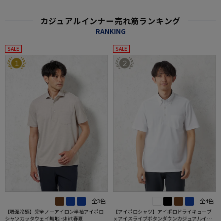
カジュアルインナー売れ筋ランキング
RANKING
SALE
SALE
1
2
全3色
全4色
【吸湿冷感】完全ノーアイロン半袖アイポロ
【アイポロシャツ】アイポロドライキューブ
シャツカッタウェイ無地i-shirt春夏
ｘアイスライブボタンダウンカジュアルイン