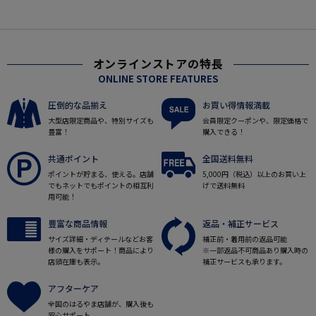
オンラインストアの特長
ONLINE STORE FEATURES
圧倒的な品揃え
お買い得情報満載
大型店限定商品や、特別サイズも
会員限定クーポンや、限定価格で
豊富！
購入できる！
共通ポイント
全国送料無料
ポイントが貯まる、使える。店舗
5,000円（税込）以上のお買い上
でもネットでもポイントの相互利
げで送料無料
用可能！
豊富な商品情報
返品・補正サービス
サイズ詳細・ディテールなどお客
補正前・着用前の返品可能
様の購入をサポート！商品により
※一部返品不可商品あり購入時の
店頭在庫も表示。
補正サービスも承ります。
アフターケア
全国のはるやま店舗が、購入後も
安心サポート