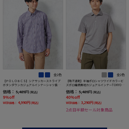
全2色
全2色
【ＰＯＬＯＢＣＳ】シアサッカーストライプ
【吸汗速乾】半袖ポロシャツワイドカラービ
ボタンダウンカジュアルインナーシャツ長袖
ズポロ織柄無地カジュアルインナーTOKYORU
ストライプ春夏
N春夏
価格：
価格：
5,489円
5,489円
(税込)
(税込)
9%off
40%off
4,990円
3,290円
WEB価格：
(税込)
WEB価格：
(税込)
2点目半額セール対象商品