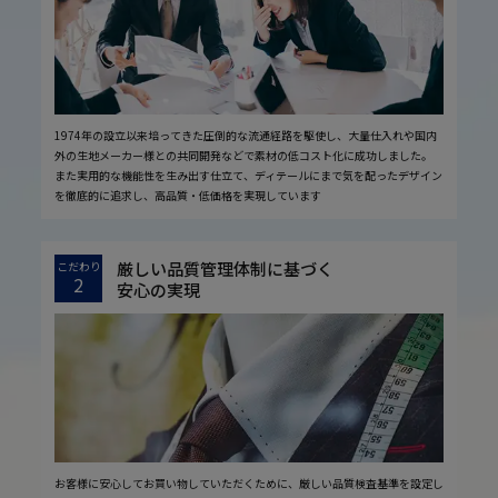
1974年の設立以来培ってきた圧倒的な流通経路を駆使し、大量仕入れや国内
外の生地メーカー様との共同開発などで素材の低コスト化に成功しました。
また実用的な機能性を生み出す仕立て、ディテールにまで気を配ったデザイン
を徹底的に追求し、高品質・低価格を実現しています
厳しい品質管理体制に基づく
こだわり
2
安心の実現
お客様に安心してお買い物していただくために、厳しい品質検査基準を設定し