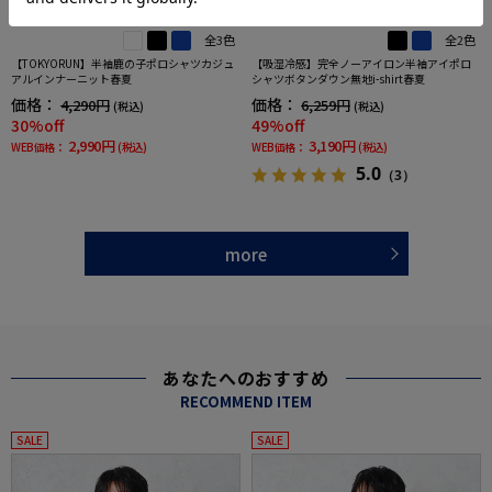
全3色
全2色
【TOKYORUN】半袖鹿の子ポロシャツカジュ
【吸湿冷感】完全ノーアイロン半袖アイポロ
アルインナーニット春夏
シャツボタンダウン無地i-shirt春夏
価格：
価格：
4,290円
6,259円
(税込)
(税込)
30%off
49%off
2,990円
3,190円
WEB価格：
(税込)
WEB価格：
(税込)
5.0
（3）
more
あなたへのおすすめ
RECOMMEND ITEM
SALE
SALE