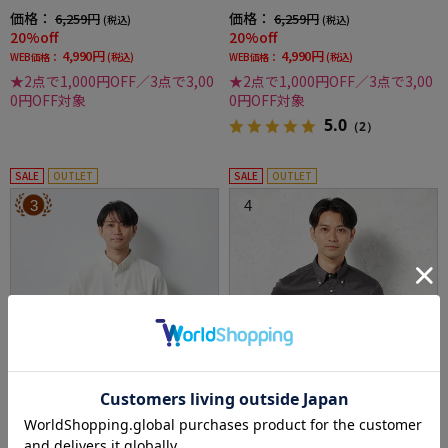
ナー吸汗速乾抗菌加工ストレッチ形態安定春
価格：
価格：
6,259円
6,259円
(税込)
(税込)
夏
20%off
20%off
4,990円
4,990円
WEB価格：
(税込)
WEB価格：
(税込)
★2点で1,000円OFF／3点で3,00
★2点で1,000円OFF／3点で3,00
0円OFF対象
0円OFF対象
5.0
（2）
SALE
OUTLET
SALE
OUTLET
3
4