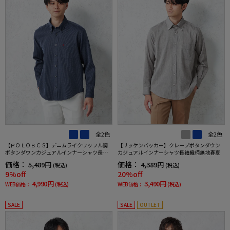
全2色
全2色
【ＰＯＬＯＢＣＳ】デニムライクワッフル調
【リッケンバッカー】クレープボタンダウン
ボタンダウンカジュアルインナーシャツ長袖
カジュアルインナーシャツ長袖織柄無地春夏
織柄無地春夏
価格：
価格：
5,489円
4,389円
(税込)
(税込)
9%off
20%off
4,990円
3,490円
WEB価格：
(税込)
WEB価格：
(税込)
SALE
SALE
OUTLET