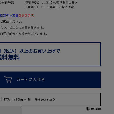
で当日発送
（翌日発送）：ご注文の翌営業日の発送
（5営業日）：3～5営業日で発送予定
指定の休業日
を除きます。
ご確認ください。
なり、ご注文の当日を除きます。
日程が前後する場合がございます。
0円（税込）以上のお買い上げで
送料無料
カートに入れる
173cm / 70kg
M
Find your size