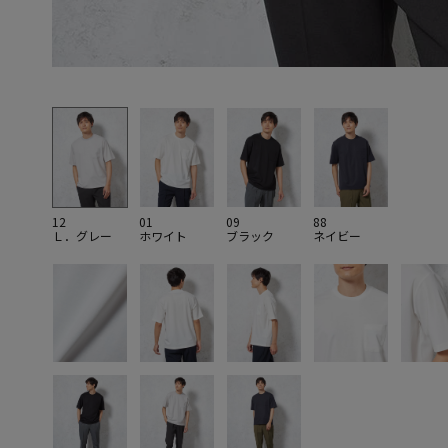
12
01
09
88
Ｌ．グレー
ホワイト
ブラック
ネイビー