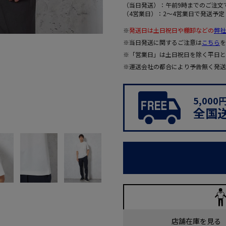
（当日発送）：午前9時までのご注文
（4営業日）：2～4営業日で発送予定
※
発送日は土日祝日や棚卸などの
弊社
※当日発送に関するご注意は
こちら
を
※「営業日」は土日祝日を除く平日と
※運送会社の都合により予告無く発送
5,00
全国
店舗在庫を見る