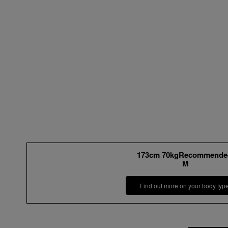
173cm 70kgRecommende
M
Find out more on your body typ