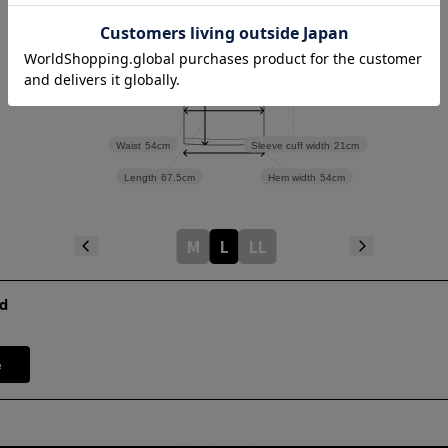
Width
54cm
Waist
54cm
Sleeve cuff width
21cm
Length
67.5cm
Hem width
54cm
M
L
LL
d
e