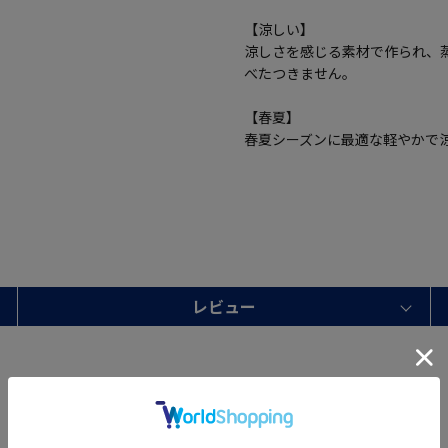
【涼しい】
涼しさを感じる素材で作られ、
べたつきません。
【春夏】
春夏シーズンに最適な軽やかで
レビュー
Sleeve length
26cm
Shoulder width
46cm