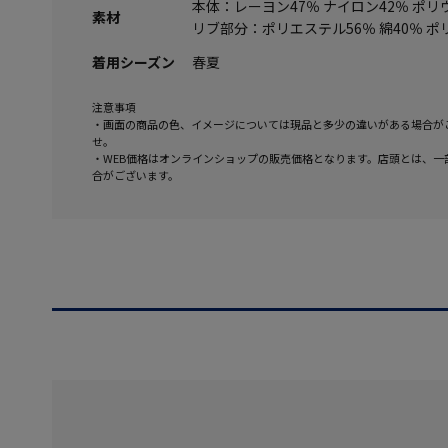
本体：レーヨン47％ ナイロン42％ ポリ
素材
リブ部分：ポリエステル56％ 綿40％ ポ
着用シーズン
春夏
注意事項
・画面の商品の色、イメージについては現品と多少の違いがある場合が
せ。
・WEB価格はオンラインショップの販売価格となります。店頭とは、一
合がございます。