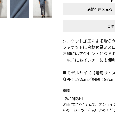
店舗在庫を見る
この
シルケット加工による滑ら
ジャケットに合わせ易いス
左胸にはアクセントとなる
一枚着にもインナーにも便
■モデルサイズ【着用サイズ
身長：182cm／胸囲：93c
機能
【WEB限定】
WEB限定アイテムで、オンラ
ため、お早めにお買い求めくだ