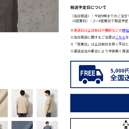
発送予定日について
（当日発送）：午前9時までのご注文
（4営業日）：2～4営業日で発送予定
※
発送日は土日祝日や棚卸などの
弊社
※当日発送に関するご注意は
こちら
を
※「営業日」は土日祝日を除く平日と
※運送会社の都合により予告無く発送
5,00
全国