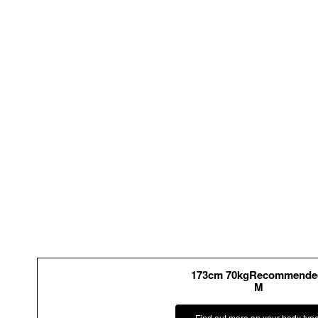
173cm 70kgRecommende
M
Find out more on your body typ