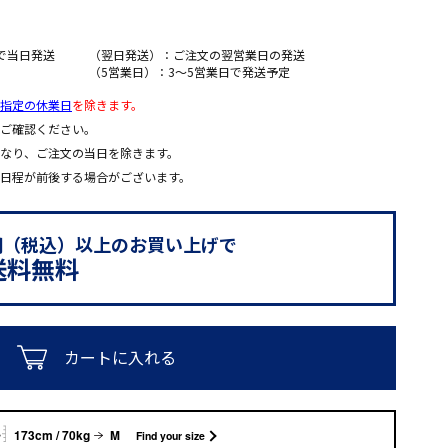
で当日発送
（翌日発送）：ご注文の翌営業日の発送
（5営業日）：3～5営業日で発送予定
指定の休業日
を除きます。
ご確認ください。
なり、ご注文の当日を除きます。
日程が前後する場合がございます。
0円（税込）以上のお買い上げで
送料無料
カートに入れる
173cm / 70kg
M
Find your size