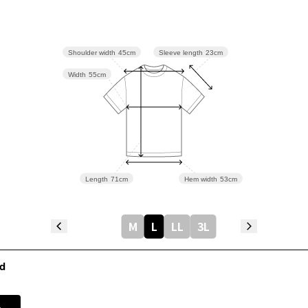
Sleeve length
23cm
Shoulder width
45cm
Width
55cm
Length
71cm
Hem width
53cm
M
L
LL
3L
d
e