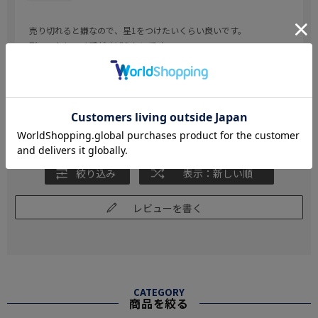
売り切れると嫌なので、星1をつけたいくらい良いです。
形、ストレッチ感がすばらしいです。
わがまま言うと、白は透けるので透けないように改善してほしいで
す。
続きを読む
あと、黒はもっと黒くしてほしい。
参考になった
0
Like!
0
絞り込み
表示：新しい順
レビューを書く
CATEGORY
商品を絞る