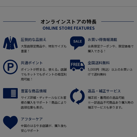
オンラインストアの特長
ONLINE STORE FEATURES
圧倒的な品揃え
お買い得情報満載
大型店限定商品や、特別サイズも
会員限定クーポンや、限定価格で
豊富！
購入できる！
共通ポイント
全国送料無料
ポイントが貯まる、使える。店舗
5,000円（税込）以上のお買い上
でもネットでもポイントの相互利
げで送料無料
用可能！
豊富な商品情報
返品・補正サービス
サイズ詳細・ディテールなどお客
補正前・着用前の返品可能
様の購入をサポート！商品により
※一部返品不可商品あり購入時の
店頭在庫も表示。
補正サービスも承ります。
アフターケア
全国のはるやま店舗が、購入後も
安心サポート