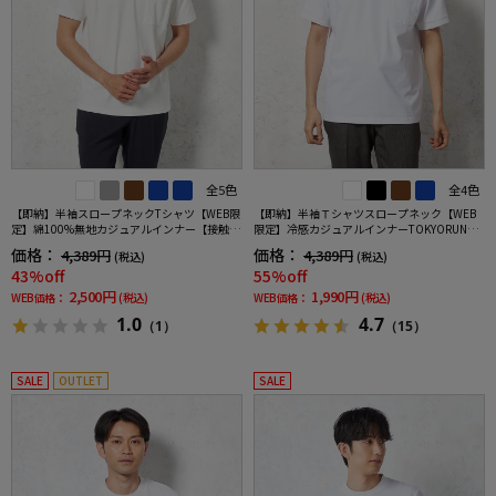
全5色
全4色
【即納】半袖スロープネックTシャツ【WEB限
【即納】半袖Ｔシャツスロープネック【WEB
定】綿100%無地カジュアルインナー【接触冷
限定】冷感カジュアルインナーTOKYORUN春
感】TOKYORUN春夏
夏
価格：
価格：
4,389円
4,389円
(税込)
(税込)
43%off
55%off
2,500円
1,990円
WEB価格：
(税込)
WEB価格：
(税込)
1.0
4.7
（1）
（15）
SALE
OUTLET
SALE