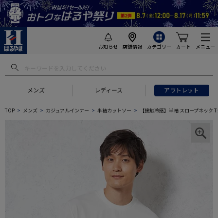
お知らせ
店舗情報
カテゴリー
カート
メニュー
メンズ
レディース
アウトレット
TOP
メンズ
カジュアルインナー
半袖カットソー
【接触冷感】半袖 スロープネック Tシ