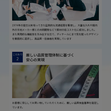
1974年の設立以来培ってきた圧倒的な流通経路を駆使し、大量仕入れや国内
外の生地メーカー様との共同開発などで素材の低コスト化に成功しました。
また実用的な機能性を生み出す仕立て、ディテールにまで気を配ったデザイン
を徹底的に追求し、高品質・低価格を実現しています
厳しい品質管理体制に基づく
こだわり
2
安心の実現
お客様に安心してお買い物していただくために、厳しい品質検査基準を設定し
ています。