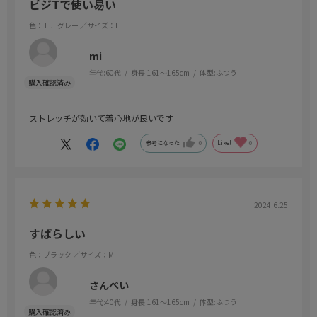
ビジTで使い易い
色：Ｌ．グレー
／サイズ：L
mi
年代:
60代
身長:
161～165cm
体型:
ふつう
ストレッチが効いて着心地が良いです
参考になった
0
Like!
0
2024.6.25
すばらしい
色：ブラック
／サイズ：M
さんぺい
年代:
40代
身長:
161～165cm
体型:
ふつう