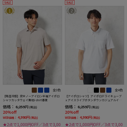
SALE
SALE
1
2
全3色
全4色
【吸湿冷感】完全ノーアイロン半袖アイポロ
【アイポロシャツ】アイポロドライキューブ
シャツカッタウェイ無地i-shirt春夏
ｘアイスライブボタンダウンカジュアルイン
ナー吸汗速乾抗菌加工ストレッチ形態安定春
価格：
価格：
6,259円
6,259円
(税込)
(税込)
夏
20%off
20%off
4,990円
4,990円
WEB価格：
(税込)
WEB価格：
(税込)
★2点で1,000円OFF／3点で3,00
★2点で1,000円OFF／3点で3,00