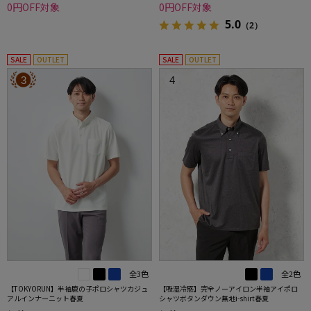
0円OFF対象
0円OFF対象
5.0
（2）
SALE
OUTLET
SALE
OUTLET
3
4
全3色
全2色
【TOKYORUN】半袖鹿の子ポロシャツカジュ
【吸湿冷感】完全ノーアイロン半袖アイポロ
アルインナーニット春夏
シャツボタンダウン無地i-shirt春夏