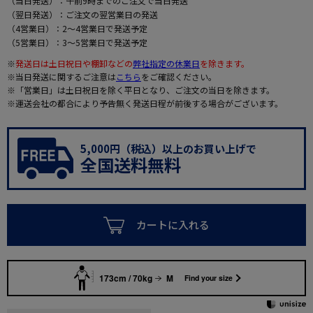
（当日発送）：午前9時までのご注文で当日発送
（翌日発送）：ご注文の翌営業日の発送
（4営業日）：2～4営業日で発送予定
（5営業日）：3～5営業日で発送予定
※
発送日は土日祝日や棚卸などの
弊社指定の休業日
を除きます。
※当日発送に関するご注意は
こちら
をご確認ください。
※「営業日」は土日祝日を除く平日となり、ご注文の当日を除きます。
※運送会社の都合により予告無く発送日程が前後する場合がございます。
5,000円（税込）以上のお買い上げで
全国送料無料
カートに入れる
173cm / 70kg
M
Find your size