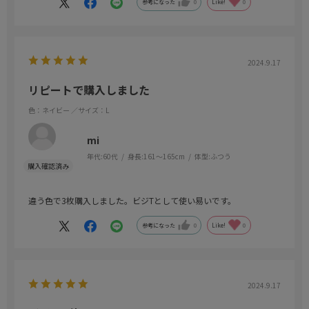
参考になった
0
Like!
0
2024.9.17
リピートで購入しました
色：ネイビー
／サイズ：L
mi
年代:
60代
身長:
161～165cm
体型:
ふつう
違う色で3枚購入しました。ビジTとして使い易いです。
参考になった
0
Like!
0
2024.9.17