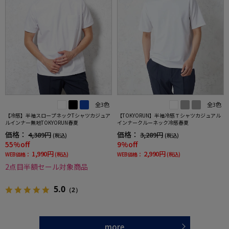
全3色
全3色
【冷感】半袖スロープネックTシャツカジュア
【TOKYORUN】半袖冷感Ｔシャツカジュアル
ルインナー無地TOKYORUN春夏
インナークルーネック冷感春夏
価格：
価格：
4,389円
3,289円
(税込)
(税込)
55%off
9%off
1,990円
2,990円
WEB価格：
(税込)
WEB価格：
(税込)
2点目半額セール対象商品
5.0
（2）
more