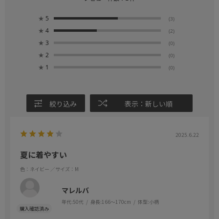
★
5
(3)
★
4
(2)
★
3
(0)
★
2
(0)
★
1
(0)
絞り込み
表示：新しい順
2025.6.22
夏に着やすい
色：ネイビー
／サイズ：M
マレルバ
年代:
50代
身長:
166～170cm
体型:
小柄