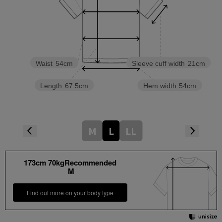
Waist
54cm
Sleeve cuff width
21cm
Length
67.5cm
Hem width
54cm
M
L
LL
173cm 70kgRecommended
M
Find out more on your body type