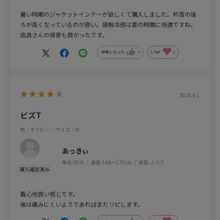
暑い時期のジャケットインナーが欲しくて購入しました。衿首の後
ろが高くなっているのが良い。接触冷感は夏の時期に快適ですね。
店員さんの接客も良かったです。
参考になった
0
Like!
0
2025.6.1
ビズT
色：ネイビー
／サイズ：M
あっきぃ
年代:
50代
身長:
166～170cm
体型:
ふつう
着心地良い感じです。
後は痛みにくいようであればまたリピします。