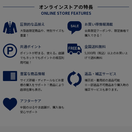
オンラインストアの特長
ONLINE STORE FEATURES
圧倒的な品揃え
お買い得情報満載
大型店限定商品や、特別サイズも
会員限定クーポンや、限定価格で
豊富！
購入できる！
共通ポイント
全国送料無料
ポイントが貯まる、使える。店舗
5,000円（税込）以上のお買い上
でもネットでもポイントの相互利
げで送料無料
用可能！
豊富な商品情報
返品・補正サービス
サイズ詳細・ディテールなどお客
補正前・着用前の返品可能
様の購入をサポート！商品により
※一部返品不可商品あり購入時の
店頭在庫も表示。
補正サービスも承ります。
アフターケア
全国のはるやま店舗が、購入後も
安心サポート