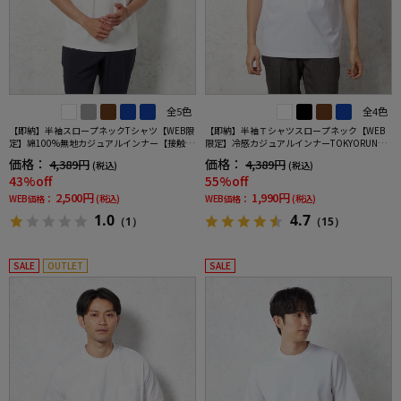
全5色
全4色
【即納】半袖スロープネックTシャツ【WEB限
【即納】半袖Ｔシャツスロープネック【WEB
定】綿100%無地カジュアルインナー【接触冷
限定】冷感カジュアルインナーTOKYORUN春
感】TOKYORUN春夏
夏
価格：
価格：
4,389円
4,389円
(税込)
(税込)
43%off
55%off
2,500円
1,990円
WEB価格：
(税込)
WEB価格：
(税込)
1.0
4.7
（1）
（15）
SALE
OUTLET
SALE