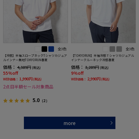
全3色
全3色
【冷感】半袖スロープネックTシャツカジュア
【TOKYORUN】半袖冷感Ｔシャツカジュアル
ルインナー無地TOKYORUN春夏
インナークルーネック冷感春夏
価格：
価格：
4,389円
3,289円
(税込)
(税込)
55%off
9%off
1,990円
2,990円
WEB価格：
(税込)
WEB価格：
(税込)
2点目半額セール対象商品
5.0
（2）
more