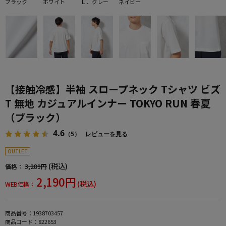
ブラック
ホワイト
Ｌ．グレー
ネイビー
【接触冷感】半袖 スロープネック Tシャツ ビズ
T 無地 カジュアルインナー TOKYO RUN 春夏
（ブラック）
4.6
（5）
レビューを見る
OUTLET
(税込)
価格：
3,289円
2,190円
(税込)
WEB価格：
商品番号：
1938703457
商品コード：
822653