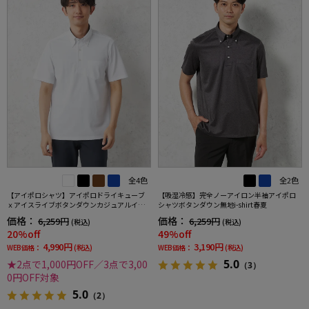
全4色
全2色
【アイポロシャツ】アイポロドライキューブ
【吸湿冷感】完全ノーアイロン半袖アイポロ
ｘアイスライブボタンダウンカジュアルイン
シャツボタンダウン無地i-shirt春夏
ナー吸汗速乾抗菌加工ストレッチ形態安定春
価格：
価格：
6,259円
6,259円
(税込)
(税込)
夏
20%off
49%off
4,990円
3,190円
WEB価格：
(税込)
WEB価格：
(税込)
5.0
★2点で1,000円OFF／3点で3,00
（3）
0円OFF対象
5.0
（2）