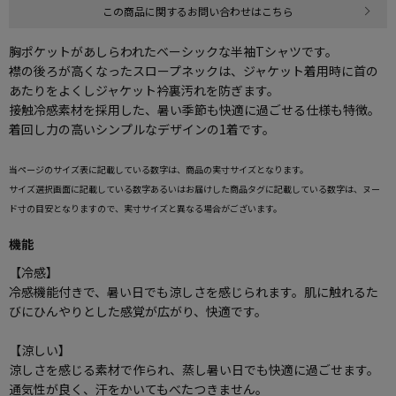
この商品に関するお問い合わせはこちら
胸ポケットがあしらわれたベーシックな半袖Tシャツです。
襟の後ろが高くなったスロープネックは、ジャケット着用時に首の
あたりをよくしジャケット衿裏汚れを防ぎます。
接触冷感素材を採用した、暑い季節も快適に過ごせる仕様も特徴。
着回し力の高いシンプルなデザインの1着です。
当ページのサイズ表に記載している数字は、商品の実寸サイズとなります。
サイズ選択画面に記載している数字あるいはお届けした商品タグに記載している数字は、ヌー
ド寸の目安となりますので、実寸サイズと異なる場合がございます。
機能
【冷感】
冷感機能付きで、暑い日でも涼しさを感じられます。肌に触れるた
びにひんやりとした感覚が広がり、快適です。
【涼しい】
涼しさを感じる素材で作られ、蒸し暑い日でも快適に過ごせます。
通気性が良く、汗をかいてもべたつきません。