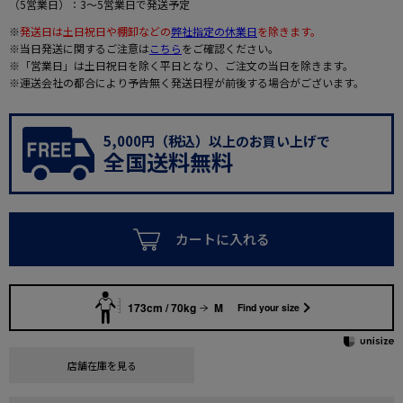
（5営業日）：3～5営業日で発送予定
※
発送日は土日祝日や棚卸などの
弊社指定の休業日
を除きます。
※当日発送に関するご注意は
こちら
をご確認ください。
※「営業日」は土日祝日を除く平日となり、ご注文の当日を除きます。
※運送会社の都合により予告無く発送日程が前後する場合がございます。
5,000円（税込）以上のお買い上げで
全国送料無料
カートに入れる
173cm / 70kg
M
Find your size
店舗在庫を見る