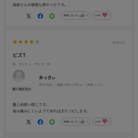
店員さんの接客も良かったです。
参考になった
0
Like!
0
2025.6.1
ビズT
色：ネイビー
／サイズ：M
あっきぃ
年代:
50代
身長:
166～170cm
体型:
ふつう
着心地良い感じです。
後は痛みにくいようであればまたリピします。
参考になった
0
Like!
0