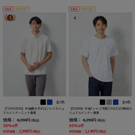
SALE
OUTLET
SALE
OUTLET
3
4
全3色
全4色
【TOKYORUN】半袖鹿の子ポロシャツカジュ
【EDWIN】半袖Tシャツ冷感COOLFLEX無地カ
アルインナーニット春夏
ジュアルインナー春夏
価格：
価格：
4,290円
4,290円
(税込)
(税込)
30%off
50%off
2,990円
2,145円
WEB価格：
(税込)
WEB価格：
(税込)