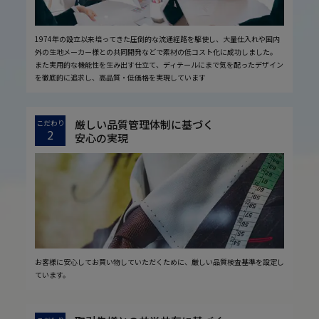
1974年の設立以来培ってきた圧倒的な流通経路を駆使し、大量仕入れや国内
外の生地メーカー様との共同開発などで素材の低コスト化に成功しました。
また実用的な機能性を生み出す仕立て、ディテールにまで気を配ったデザイン
を徹底的に追求し、高品質・低価格を実現しています
厳しい品質管理体制に基づく
こだわり
2
安心の実現
お客様に安心してお買い物していただくために、厳しい品質検査基準を設定し
ています。