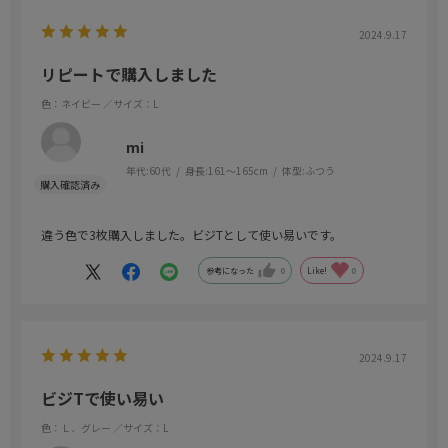
2024.9.17
リピートで購入しました
色：ネイビー
／サイズ：L
mi
年代:
60代
身長:
161～165cm
体型:
ふつう
違う色で3枚購入しました。ビジTとして使い易いです。
参考になった
0
Like!
0
2024.9.17
ビジTで使い易い
色：Ｌ．グレー
／サイズ：L