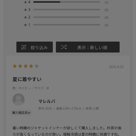
★
4
(2)
★
3
(0)
★
2
(0)
★
1
(0)
絞り込み
表示：新しい順
2025.6.22
夏に着やすい
色：ネイビー
／サイズ：M
マレルバ
年代:
50代
身長:
166～170cm
体型:
小柄
暑い時期のジャケットインナーが欲しくて購入しました。衿首の後
ろが高くなっているのが良い。接触冷感は夏の時期に快適ですね。