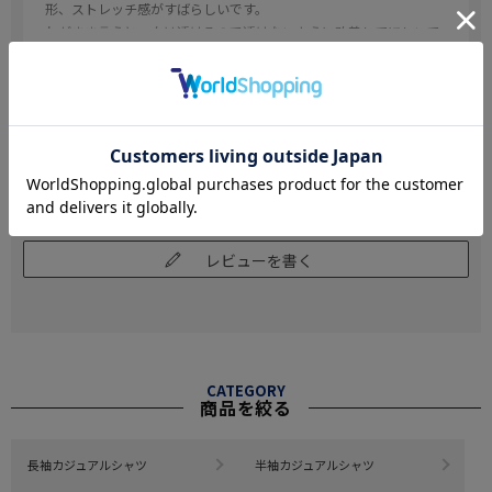
形、ストレッチ感がすばらしいです。
わがまま言うと、白は透けるので透けないように改善してほしいで
す。
続きを読む
あと、黒はもっと黒くしてほしい。
参考になった
0
Like!
0
絞り込み
表示：新しい順
レビューを書く
CATEGORY
商品を絞る
長袖カジュアルシャツ
半袖カジュアルシャツ