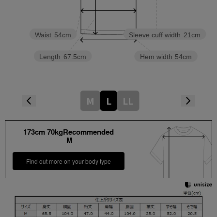
Waist
54cm
Sleeve cuff width
21cm
Length
67.5cm
Hem width
54cm
M
L
LL
173cm 70kgRecommended
M
Find out more on your body type