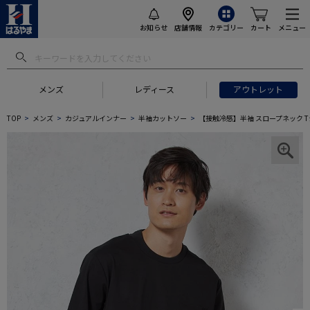
お知らせ
店舗情報
カテゴリー
カート
メニュー
メンズ
レディース
アウトレット
TOP
メンズ
カジュアルインナー
半袖カットソー
【接触冷感】半袖 スロープネック Tシ