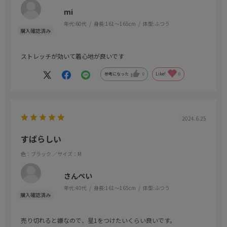
mi
年代:
60代
身長:
161～165cm
体型:
ふつう
ストレッチが効いて着心地が良いです
参考になった
0
Like!
0
2024.6.25
すばらしい
色：ブラック
／サイズ：M
さんぺい
年代:
40代
身長:
161～165cm
体型:
ふつう
売り切れると嫌なので、星1をつけたいくらい良いです。