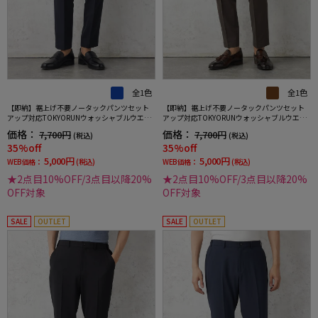
全1色
全1色
【即納】裾上げ不要ノータックパンツセット
【即納】裾上げ不要ノータックパンツセット
アップ対応TOKYORUNウォッシャブルウエス
アップ対応TOKYORUNウォッシャブルウエス
トシャーリングダブルフェイス生地ストレッ
トシャーリングダブルフェイス生地ストレッ
価格：
価格：
7,700円
7,700円
(税込)
(税込)
チ通年
チ通年
35%off
35%off
5,000円
5,000円
WEB価格：
(税込)
WEB価格：
(税込)
★2点目10%OFF/3点目以降20%
★2点目10%OFF/3点目以降20%
OFF対象
OFF対象
SALE
OUTLET
SALE
OUTLET