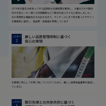
1974年の設立以来培ってきた圧倒的な流通経路を駆使し、大量仕入れや国内
外の生地メーカー様との共同開発などで素材の低コスト化に成功しました。
また実用的な機能性を生み出す仕立て、ディテールにまで気を配ったデザイン
を徹底的に追求し、高品質・低価格を実現しています
厳しい品質管理体制に基づく
こだわり
2
安心の実現
お客様に安心してお買い物していただくために、厳しい品質検査基準を設定し
ています。
取引先様との共栄共存に基づく
こだわり
3