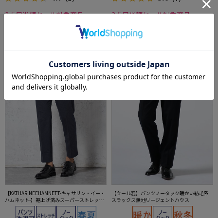
2点目半額セール対象商品
2点目半額セール対象商品
SALE
OUTLET
SALE
OUTLET
【KATHARINEEHAMNETT-キャサリン・イー・
【ウール混】パンツノータック暖かい紡毛系
ハムネット-】裾上げ済みスーパーストレッチ
スラックス無地リージェントハウス
パンツチノパンウォッシャブルネイビー無地