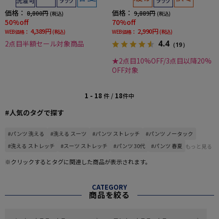
価格：
価格：
8,800円
9,889円
(税込)
(税込)
50%off
70%off
4,389円
2,990円
WEB価格：
(税込)
WEB価格：
(税込)
4.4
2点目半額セール対象商品
（19）
★2点目10%OFF/3点目以降20%
OFF対象
1 - 18
18
件 /
件中
#人気のタグで探す
#パンツ 洗える
#洗える スーツ
#パンツ ストレッチ
#パンツ ノータック
#洗える ストレッチ
#スーツ ストレッチ
#パンツ 30代
#パンツ 春夏
もっと見る
※クリックするとタグに関連した商品が表示されます。
CATEGORY
商品を絞る