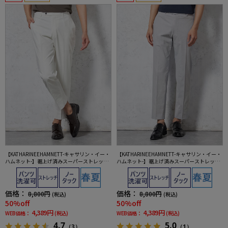
【KATHARINEEHAMNETT-キャサリン・イー・
【KATHARINEEHAMNETT-キャサリン・イー・
ハムネット-】裾上げ済みスーパーストレッチ
ハムネット-】裾上げ済みスーパーストレッチ
パンツチノパンウォッシャブルホワイト無地
パンツチノパンウォッシャブルライトグレー
無地
価格：
価格：
8,800円
8,800円
(税込)
(税込)
50%off
50%off
4,389円
4,389円
WEB価格：
(税込)
WEB価格：
(税込)
4.7
5.0
（3）
（1）