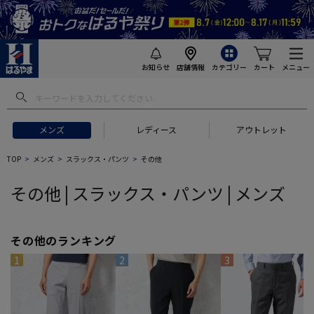
お知らせ
店舗情報
カテゴリー
カート
メニュー
 ギフトにおすすめ
#セットアップ スーツ
#長袖 ワイシャツ
#スー
メンズ
レディース
アウトレット
TOP
メンズ
スラックス・パンツ
その他
その他 | スラックス・パンツ | メンズ
その他のランキング
1
2
3