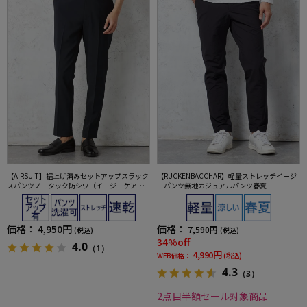
【AIRSUIT】裾上げ済みセットアップスラック
【RUCKENBACCHAR】軽量ストレッチイージ
スパンツノータック防シワ（イージーケア）
ーパンツ無地カジュアルパンツ春夏
ストレッチ通年吸水速乾UVカット春夏
価格：
4,950円
価格：
7,590円
(税込)
(税込)
34%off
4.0
（1）
4,990円
WEB価格：
(税込)
4.3
（3）
2点目半額セール対象商品