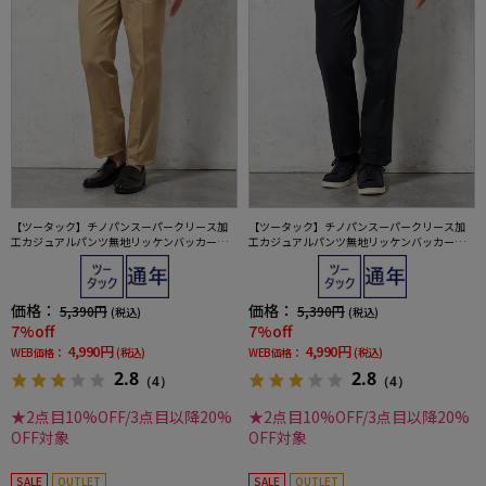
【ツータック】チノパンスーパークリース加
【ツータック】チノパンスーパークリース加
工カジュアルパンツ無地リッケンバッカー通
工カジュアルパンツ無地リッケンバッカー通
年
年
価格：
価格：
5,390円
5,390円
(税込)
(税込)
7%off
7%off
4,990円
4,990円
WEB価格：
(税込)
WEB価格：
(税込)
2.8
2.8
（4）
（4）
★2点目10%OFF/3点目以降20%
★2点目10%OFF/3点目以降20%
OFF対象
OFF対象
SALE
OUTLET
SALE
OUTLET