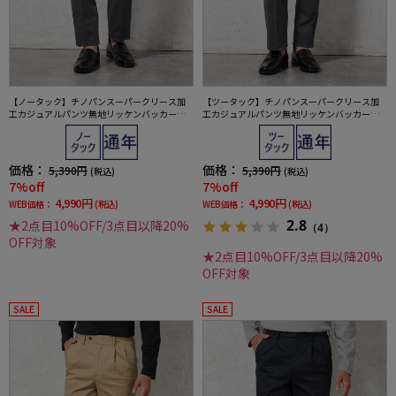
【ノータック】チノパンスーパークリース加
【ツータック】チノパンスーパークリース加
工カジュアルパンツ無地リッケンバッカー通
工カジュアルパンツ無地リッケンバッカー通
年
年
価格：
価格：
5,390円
5,390円
(税込)
(税込)
7%off
7%off
4,990円
4,990円
WEB価格：
(税込)
WEB価格：
(税込)
2.8
★2点目10%OFF/3点目以降20%
（4）
OFF対象
★2点目10%OFF/3点目以降20%
OFF対象
SALE
SALE