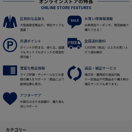
オンラインストアの特長
ONLINE STORE FEATURES
圧倒的な品揃え
お買い得情報満載
大型店限定商品や、特別サイズも
会員限定クーポンや、限定価格で
豊富！
購入できる！
共通ポイント
全国送料無料
ポイントが貯まる、使える。店舗
5,000円（税込）以上のお買い上
でもネットでもポイントの相互利
げで送料無料
用可能！
豊富な商品情報
返品・補正サービス
サイズ詳細・ディテールなどお客
補正前・着用前の返品可能
様の購入をサポート！商品により
※一部返品不可商品あり購入時の
店頭在庫も表示。
補正サービスも承ります。
アフターケア
全国のはるやま店舗が、購入後も
安心サポート
カテゴリー