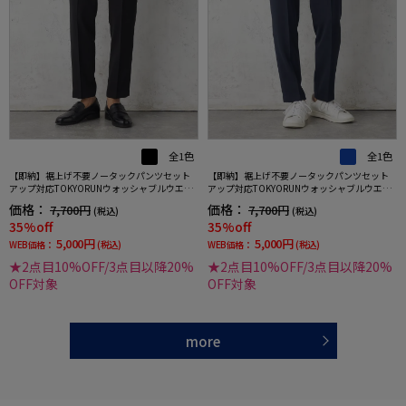
全1色
全1色
【即納】裾上げ不要ノータックパンツセット
【即納】裾上げ不要ノータックパンツセット
アップ対応TOKYORUNウォッシャブルウエス
アップ対応TOKYORUNウォッシャブルウエス
トシャーリングブレスエフェクト生地ストレ
トシャーリングブレスエフェクト生地ストレ
価格：
価格：
7,700円
7,700円
(税込)
(税込)
ッチ春夏
ッチ春夏
35%off
35%off
5,000円
5,000円
WEB価格：
(税込)
WEB価格：
(税込)
★2点目10%OFF/3点目以降20%
★2点目10%OFF/3点目以降20%
OFF対象
OFF対象
more