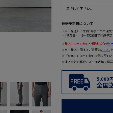
発送予定日について
（当日発送）：午前9時までのご注文
（4営業日）：2～4営業日で発送予定
※
発送日は土日祝日や棚卸などの
弊社
※当日発送に関するご注意は
こちら
を
※「営業日」は土日祝日を除く平日と
※運送会社の都合により予告無く発送
5,00
全国