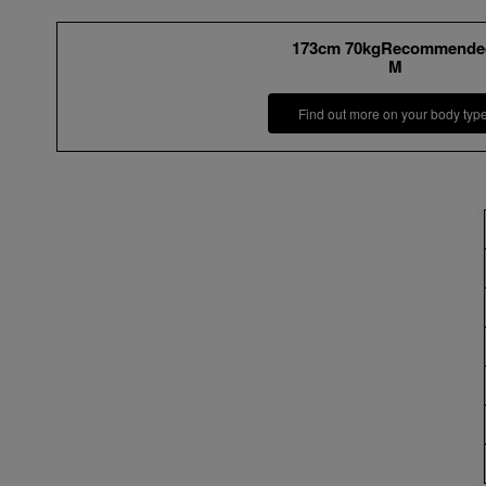
173cm 70kgRecommende
M
Find out more on your body typ