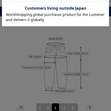
レビュー
Waist
86cm
Rise length
24cm
Hip
101cm
Thickness of thigh
33cm
Inseam length
75cm
Hem width
19cm
S
M
L
LL
3L