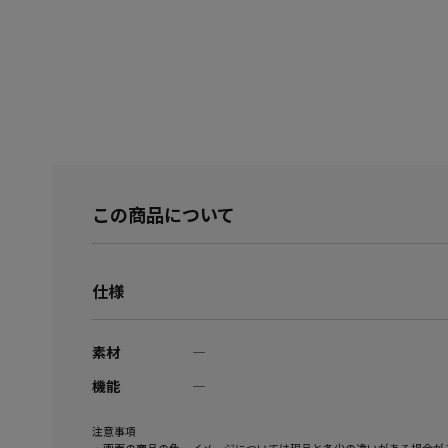
この商品について
仕様
素材
―
機能
―
注意事項
・画面の商品の色、イメージについては現品と多少の違いがある場合が