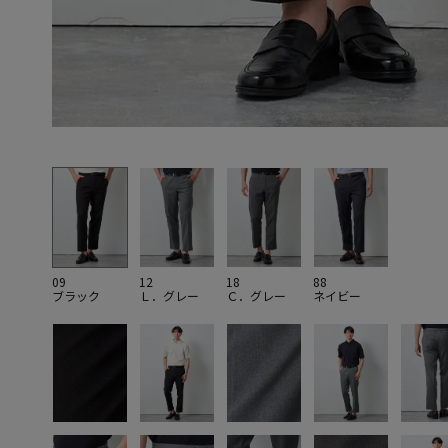
09
12
18
88
ブラック
Ｌ．グレー
Ｃ．グレー
ネイビー