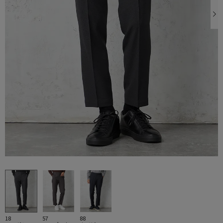
18
57
88