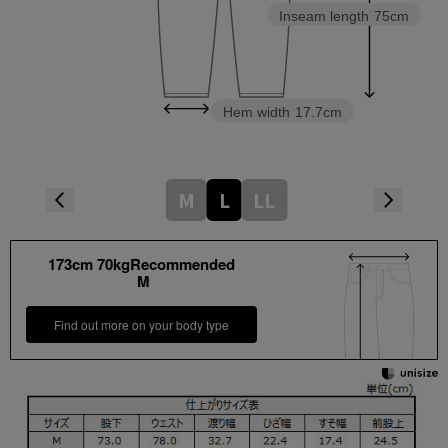
Inseam length
75cm
Hem width
17.7cm
M
L
LL
173cm 70kgRecommended
M
Find out more on your body type