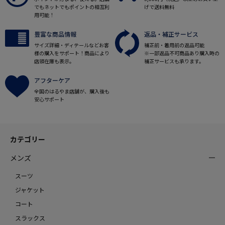
でもネットでもポイントの相互利
げで送料無料
用可能！
豊富な商品情報
返品・補正サービス
サイズ詳細・ディテールなどお客
補正前・着用前の返品可能
様の購入をサポート！商品により
※一部返品不可商品あり購入時の
店頭在庫も表示。
補正サービスも承ります。
アフターケア
全国のはるやま店舗が、購入後も
安心サポート
カテゴリー
メンズ
スーツ
ジャケット
コート
スラックス