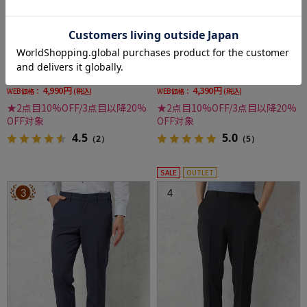
全2色
全3色
【ストレッチ】パンツスラックスノータック
【ストレッチ】スマビズパンツノータックス
ドライパンツウォッシャブルnero【スリムデ
リムシルエットウォッシャブルイージーケア
ザイン】
スラックス
価格：
価格：
6,589円
5,489円
(税込)
(税込)
24%off
20%off
4,990円
4,390円
WEB価格：
(税込)
WEB価格：
(税込)
★2点目10%OFF/3点目以降20%
★2点目10%OFF/3点目以降20%
OFF対象
OFF対象
4.5
5.0
（2）
（5）
SALE
OUTLET
3
4