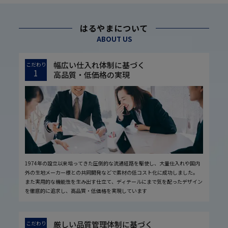
はるやまについて
ABOUT US
幅広い仕入れ体制に基づく
こだわり
1
高品質・低価格の実現
1974年の設立以来培ってきた圧倒的な流通経路を駆使し、大量仕入れや国内
外の生地メーカー様との共同開発などで素材の低コスト化に成功しました。
また実用的な機能性を生み出す仕立て、ディテールにまで気を配ったデザイン
を徹底的に追求し、高品質・低価格を実現しています
厳しい品質管理体制に基づく
こだわり