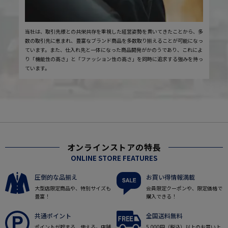
当社は、取引先様との共栄共存を重視した経営姿勢を貫いてきたことから、多
数の取引先に恵まれ、豊富なブランド商品を多数取り揃えることが可能になっ
ています。また、仕入れ先と一体になった商品開発がかのうであり、これによ
り「機能性の高さ」と「ファッション性の高さ」を同時に追求する強みを持っ
ています。
オンラインストアの特長
ONLINE STORE FEATURES
圧倒的な品揃え
お買い得情報満載
大型店限定商品や、特別サイズも
会員限定クーポンや、限定価格で
豊富！
購入できる！
共通ポイント
全国送料無料
ポイントが貯まる、使える。店舗
5,000円（税込）以上のお買い上