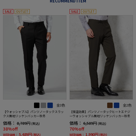
RECOMMEND ITEM
SALE
OUTLET
SALE
OUTLET
全3色
全2色
【ウォッシャブル】パンツノータックスラッ
【保温効果】パンツノータックヒートエナジ
クス無地リッケンバッカー秋冬
ーウォッシャブル無地リッケンバッカー秋冬
価格：
価格：
8,789円
6,589円
(税込)
(税込)
38%off
70%off
5,489円
1,990円
WEB価格：
(税込)
WEB価格：
(税込)