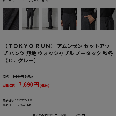
Ｃ．グレー
Ｄ．ブラウン
ネイビー
【ＴＯＫＹＯ ＲＵＮ】 アムンゼン セットアッ
プ パンツ 無地 ウォッシャブル ノータック 秋冬
（Ｃ．グレー）
(税込)
価格：
8,690円
7,690円
(税込)
WEB価格：
商品番号：
1207764996
商品コード：
25WTKR-S
サイズの選び方
お直しについて