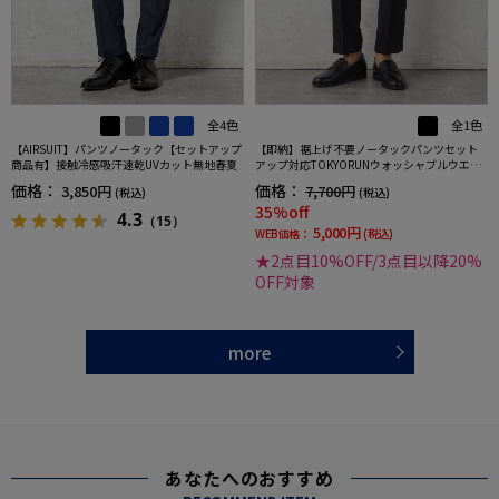
全4色
全1色
【AIRSUIT】パンツノータック【セットアップ
【即納】裾上げ不要ノータックパンツセット
商品有】接触冷感吸汗速乾UVカット無地春夏
アップ対応TOKYORUNウォッシャブルウエス
トシャーリングブレスエフェクト生地ストレ
価格：
価格：
3,850円
7,700円
(税込)
(税込)
ッチ春夏
35%off
4.3
（15）
5,000円
WEB価格：
(税込)
★2点目10%OFF/3点目以降20%
OFF対象
more
あなたへのおすすめ