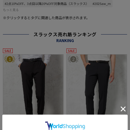
#2点10%OFF、3点目以降20%OFF対象商品（スラックス）
#2025aw_m
もっと見る
※クリックするとタグに関連した商品が表示されます。
スラックス売れ筋ランキング
RANKING
SALE
SALE
1
2