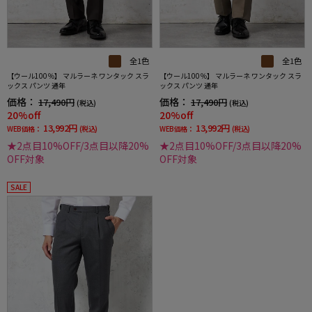
全1色
全1色
【ウール100％】 マルラーネ ワンタック スラ
【ウール100％】 マルラーネ ワンタック スラ
ックス パンツ 通年
ックス パンツ 通年
価格：
価格：
17,490円
17,490円
(税込)
(税込)
20%off
20%off
13,992円
13,992円
WEB価格：
(税込)
WEB価格：
(税込)
★2点目10%OFF/3点目以降20%
★2点目10%OFF/3点目以降20%
OFF対象
OFF対象
SALE