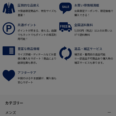
圧倒的な品揃え
お買い得情報満載
大型店限定商品や、特別サイズも
会員限定クーポンや、限定価格で
豊富！
購入できる！
共通ポイント
全国送料無料
ポイントが貯まる、使える。店舗
5,000円（税込）以上のお買い上
でもネットでもポイントの相互利
げで送料無料
用可能！
豊富な商品情報
返品・補正サービス
サイズ詳細・ディテールなどお客
補正前・着用前の返品可能
様の購入をサポート！商品により
※一部返品不可商品あり購入時の
店頭在庫も表示。
補正サービスも承ります。
アフターケア
全国のはるやま店舗が、購入後も
安心サポート
カテゴリー
メンズ