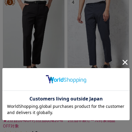
3
4
全4色
全1色
【届いて即着用できる！】裾上げ不要スラッ
【KATHARINEEHAMNETT-キャサリン・イー・
クステーパードシルエットストレッチ洗濯OK
ハムネット-】裾上げ済みスーパーストレッチ
イージーケア【SmartPick！】
パンツチノパンウォッシャブルネイビー無地
価格：
価格：
5,489円
8,800円
(税込)
(税込)
42%off
50%off
3,190円
4,389円
WEB価格：
(税込)
WEB価格：
(税込)
★2点目10%OFF/3点目以降20%
2点目半額セール対象商品
OFF対象