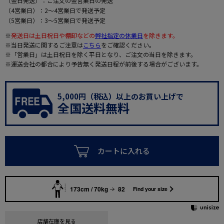
（翌日発送）：ご注文の翌営業日の発送
（4営業日）：2～4営業日で発送予定
（5営業日）：3～5営業日で発送予定
※
発送日は土日祝日や棚卸などの
弊社指定の休業日
を除きます。
※当日発送に関するご注意は
こちら
をご確認ください。
※「営業日」は土日祝日を除く平日となり、ご注文の当日を除きます。
※運送会社の都合により予告無く発送日程が前後する場合がございます。
5,000円（税込）以上のお買い上げで
全国送料無料
カートに入れる
173cm / 70kg
82
Find your size
店舗在庫を見る