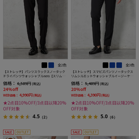
全2色
全3色
【ストレッチ】パンツスラックスノータック
【ストレッチ】スマビズパンツノータックス
ドライパンツウォッシャブルnero【スリムデ
リムシルエットウォッシャブルイージーケア
ザイン】
スラックス
価格：
価格：
6,589円
5,489円
(税込)
(税込)
24%off
20%off
4,990円
4,390円
WEB価格：
(税込)
WEB価格：
(税込)
★2点目10%OFF/3点目以降20%
★2点目10%OFF/3点目以降20%
OFF対象
OFF対象
4.5
5.0
（2）
（6）
SALE
OUTLET
SALE
OUTLET