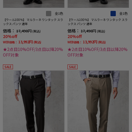
全1色
全1色
【ウール100％】 マルラーネ ワンタック スラ
【ウール100％】 マルラーネ ワンタック スラ
ックス パンツ 通年
ックス パンツ 通年
価格：
価格：
17,490円
17,490円
(税込)
(税込)
20%off
20%off
13,992円
13,992円
WEB価格：
(税込)
WEB価格：
(税込)
★2点目10%OFF/3点目以降20%
★2点目10%OFF/3点目以降20%
OFF対象
OFF対象
SALE
SALE