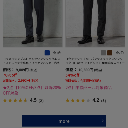
全1色
全2色
【ウォッシャブル】パンツワンタックウエス
【ウォッシャブル】パンツスラックスワンタ
トストレッチ千鳥格子リッケンバッカー秋冬
ック【i-Pants-アイパンツ-】尾州麻混ニット素
材ストレッチ春夏
価格：
価格：
9,889円
10,890円
(税込)
(税込)
70%off
54%off
2,990円
4,990円
WEB価格：
(税込)
WEB価格：
(税込)
★2点目10%OFF/3点目以降20%
2点目半額セール対象商品
OFF対象
4.5
4.2
（2）
（5）
more