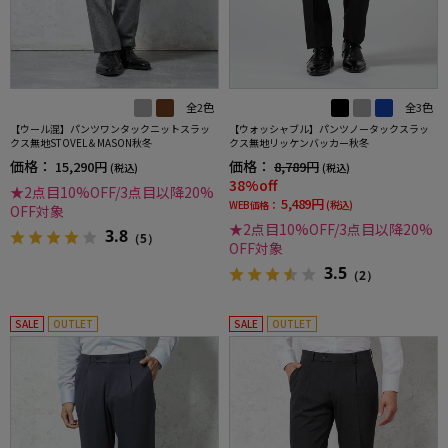
全2色
全3色
【ウール混】パンツワンタックニットスラッ
【ウォッシャブル】パンツノータックスラッ
クス無地STOVEL＆MASON秋冬
クス無地リッケンバッカー秋冬
価格：
価格：
15,290円
8,789円
(税込)
(税込)
38%off
★2点目10%OFF/3点目以降20%
5,489円
WEB価格：
(税込)
OFF対象
★2点目10%OFF/3点目以降20%
3.8
（5）
OFF対象
3.5
（2）
SALE
OUTLET
SALE
OUTLET