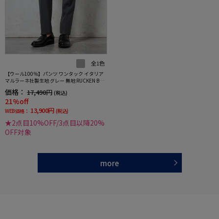
全1色
【ウール100％】パンツ ワンタック イタリア
マルラーネ社製生地 グレー 無地 RUCKEN BAC
CHAR
価格：
17,490円
(税込)
21%off
13,900円
WEB価格：
(税込)
★2点目10%OFF/3点目以降20%
OFF対象
more