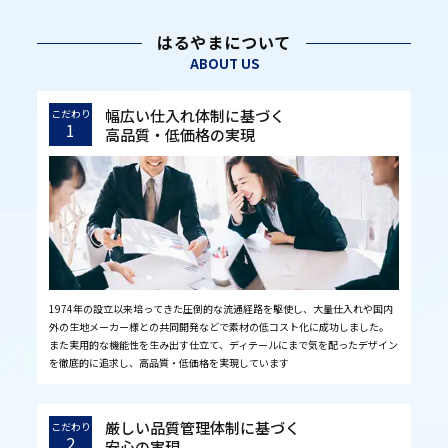
はるやまについて
ABOUT US
幅広い仕入れ体制に基づく
こだわり
1
高品質・低価格の実現
1974年の設立以来培ってきた圧倒的な流通経路を駆使し、大量仕入れや国内
外の生地メーカー様との共同開発などで素材の低コスト化に成功しました。
また実用的な機能性を生み出す仕立て、ディテールにまで気を配ったデザイン
を徹底的に追求し、高品質・低価格を実現しています
厳しい品質管理体制に基づく
こだわり
2
安心の実現