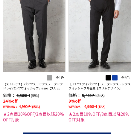
全1色
全2色
【ストレッチ】パンツスラックスノータック
【i-Pants-アイパンツ-】ノータックスラックス
ドライパンツウォッシャブルnero【スリムデ
ウォッシャブル春夏【スリムデザイン】
ザイン】
価格：
価格：
6,589円
5,489円
(税込)
(税込)
24%off
9%off
4,990円
4,990円
WEB価格：
(税込)
WEB価格：
(税込)
★2点目10%OFF/3点目以降20%
★2点目10%OFF/3点目以降20%
OFF対象
OFF対象