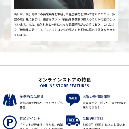
当社は、取引先様との共栄共存を重視した経営姿勢を貫いてきたことから、多
数の取引先に恵まれ、豊富なブランド商品を多数取り揃えることが可能になっ
ています。また、仕入れ先と一体になった商品開発がかのうであり、これによ
り「機能性の高さ」と「ファッション性の高さ」を同時に追求する強みを持っ
ています。
オンラインストアの特長
ONLINE STORE FEATURES
圧倒的な品揃え
お買い得情報満載
大型店限定商品や、特別サイズも
会員限定クーポンや、限定価格で
豊富！
購入できる！
共通ポイント
全国送料無料
ポイントが貯まる、使える。店舗
5,000円（税込）以上のお買い上