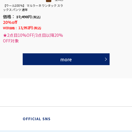
【ウール100％】 マルラーネ ワンタック スラ
ックス パンツ 通年
価格：
17,490円
(税込)
20%off
13,992円
WEB価格：
(税込)
★2点目10%OFF/3点目以降20%
OFF対象
more
OFFICIAL SNS