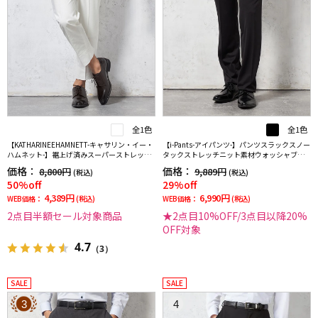
全1色
全1色
【KATHARINEEHAMNETT-キャサリン・イー・
【i-Pants-アイパンツ-】パンツスラックスノー
ハムネット-】裾上げ済みスーパーストレッチ
タックストレッチニット素材ウォッシャブル
パンツチノパンウォッシャブルホワイト無地
シャドウストライプRUCKENBACCHAR
価格：
価格：
8,800円
9,889円
(税込)
(税込)
50%off
29%off
4,389円
6,990円
WEB価格：
(税込)
WEB価格：
(税込)
2点目半額セール対象商品
★2点目10%OFF/3点目以降20%
OFF対象
4.7
（3）
SALE
SALE
3
4