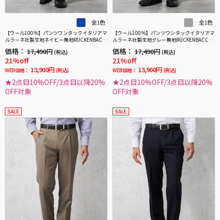
全1色
全1色
【ウール100％】パンツワンタックイタリアマ
【ウール100％】パンツワンタックイタリアマ
ルラーネ社製生地ネイビー無地RUCKENBACC
ルラーネ社製生地グレー無地RUCKENBACCHA
HAR
R
価格：
価格：
17,490円
17,490円
(税込)
(税込)
21%off
21%off
13,900円
13,900円
WEB価格：
(税込)
WEB価格：
(税込)
★2点目10%OFF/3点目以降20%
★2点目10%OFF/3点目以降20%
OFF対象
OFF対象
SALE
SALE