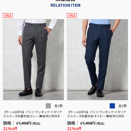
RELATION ITEM
SALE
SALE
全1色
全1色
【ウール100％】パンツ ワンタック イタリア
【ウール100％】パンツ ワンタック イタリア
マルラーネ社製生地 グレー 無地 RUCKEN BAC
マルラーネ社製生地 ネイビー 無地 RUCKEN BA
CHAR
CCHAR
価格：
価格：
17,490円
17,490円
(税込)
(税込)
21%off
21%off