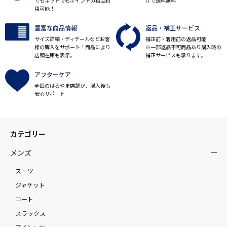
でもネットでもポイントの相互利
げで送料無料
用可能！
豊富な商品情報
返品・補正サービス
サイズ詳細・ディテールなどお客
補正前・着用前の返品可能
様の購入をサポート！商品により
※一部返品不可商品あり購入時の
店頭在庫も表示。
補正サービスも承ります。
アフターケア
全国のはるやま店舗が、購入後も
安心サポート
カテゴリー
メンズ
スーツ
ジャケット
コート
スラックス