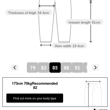
Thickness of thigh
34.4cm
Inseam length
91cm
Hem width
19.4cm
79
82
85
88
91
94
173cm 70kgRecommended
82
Find out more on your body type