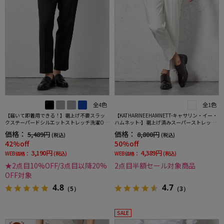
全4色
全1色
【届いて即着用できる！】裾上げ不要スラッ
【KATHARINEEHAMNETT-キャサリン・イー・
クステーパードシルエットストレッチ洗濯OK
ハムネット-】裾上げ済みスーパーストレッチ
イージーケア【SmartPick！】
パンツチノパンウォッシャブルホワイト無地
価格：
価格：
5,489円
8,800円
(税込)
(税込)
42%off
50%off
3,190円
4,389円
WEB価格：
(税込)
WEB価格：
(税込)
★2点目10%OFF/3点目以降20%
2点目半額セール対象商品
OFF対象
4.8
4.7
（5）
（3）
SALE