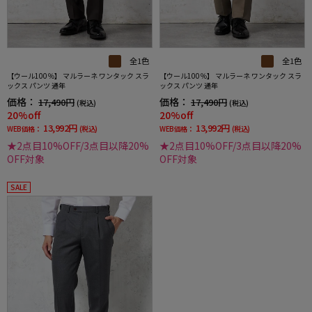
全1色
全1色
【ウール100％】 マルラーネ ワンタック スラ
【ウール100％】 マルラーネ ワンタック スラ
ックス パンツ 通年
ックス パンツ 通年
価格：
価格：
17,490円
17,490円
(税込)
(税込)
20%off
20%off
13,992円
13,992円
WEB価格：
(税込)
WEB価格：
(税込)
★2点目10%OFF/3点目以降20%
★2点目10%OFF/3点目以降20%
OFF対象
OFF対象
SALE