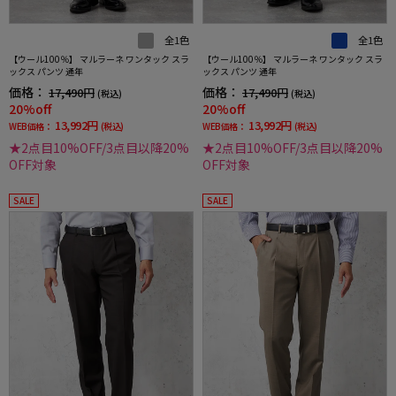
全1色
全1色
【ウール100％】 マルラーネ ワンタック スラ
【ウール100％】 マルラーネ ワンタック スラ
ックス パンツ 通年
ックス パンツ 通年
価格：
価格：
17,490円
17,490円
(税込)
(税込)
20%off
20%off
13,992円
13,992円
WEB価格：
(税込)
WEB価格：
(税込)
★2点目10%OFF/3点目以降20%
★2点目10%OFF/3点目以降20%
OFF対象
OFF対象
SALE
SALE