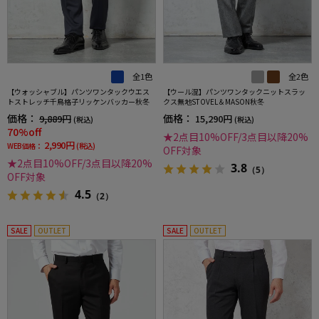
全1色
全2色
【ウォッシャブル】パンツワンタックウエス
【ウール混】パンツワンタックニットスラッ
トストレッチ千鳥格子リッケンバッカー秋冬
クス無地STOVEL＆MASON秋冬
価格：
価格：
9,889円
15,290円
(税込)
(税込)
70%off
★2点目10%OFF/3点目以降20%
2,990円
WEB価格：
(税込)
OFF対象
★2点目10%OFF/3点目以降20%
3.8
（5）
OFF対象
4.5
（2）
SALE
OUTLET
SALE
OUTLET