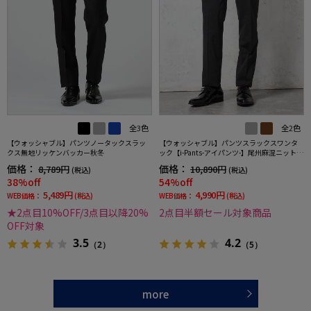
全3色
全2色
【ウォッシャブル】パンツノータックスラッ
【ウォッシャブル】パンツスラックスワンタ
クス無地リッケンバッカー秋冬
ック【i-Pants-アイパンツ-】尾州麻混ニット素
材ストレッチ春夏
価格：
価格：
8,789円
10,890円
(税込)
(税込)
38%off
54%off
5,489円
4,990円
WEB価格：
(税込)
WEB価格：
(税込)
★2点目10%OFF/3点目以降20%
2点目半額セール対象商品
OFF対象
3.5
4.2
（2）
（5）
more