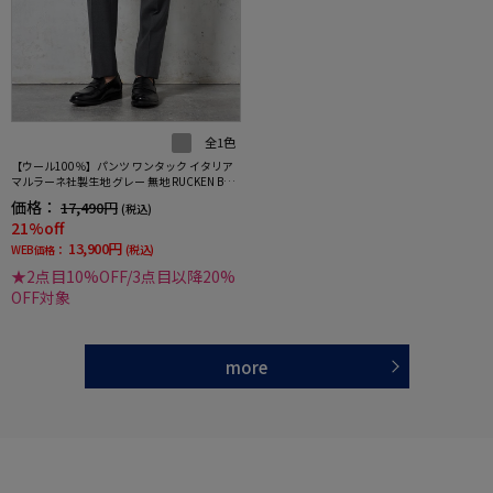
全1色
【ウール100％】パンツ ワンタック イタリア
マルラーネ社製生地 グレー 無地 RUCKEN BAC
CHAR
価格：
17,490円
(税込)
21%off
13,900円
WEB価格：
(税込)
★2点目10%OFF/3点目以降20%
OFF対象
more