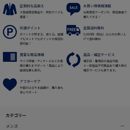
圧倒的な品揃え
お買い得情報満載
大型店限定商品や、特別サイズも
会員限定クーポンや、限定価格で
豊富！
購入できる！
共通ポイント
全国送料無料
ポイントが貯まる、使える。店舗
5,000円（税込）以上のお買い上
でもネットでもポイントの相互利
げで送料無料
用可能！
豊富な商品情報
返品・補正サービス
サイズ詳細・ディテールなどお客
補正前・着用前の返品可能
様の購入をサポート！商品により
※一部返品不可商品あり購入時の
店頭在庫も表示。
補正サービスも承ります。
アフターケア
全国のはるやま店舗が、購入後も
安心サポート
カテゴリー
メンズ