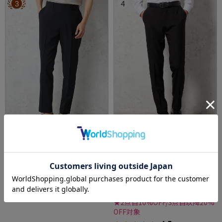
3
4
全3色
全2色
【AIRSUIT】裾上げ済みセットアップスラック
【ストレッチ】パンツスラックスノータック
スパンツノータック防シワ（イージーケア）
ドライパンツウォッシャブルnero【スリムデ
ストレッチ通年吸水速乾UVカット春夏
ザイン】
価格：
価格：
4,950円
6,589円
(税込)
(税込)
24%off
4.0
（1）
4,990円
WEB価格：
(税込)
★2点目10%OFF/3点目以降20%
OFF対象