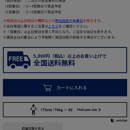
（翌日発送）：ご注文の翌営業日の発送
（4営業日）：2～4営業日で発送予定
（5営業日）：3～5営業日で発送予定
※
発送日は土日祝日や棚卸などの
弊社指定の休業日
を除きます。
※当日発送に関するご注意は
こちら
をご確認ください。
※「営業日」は土日祝日を除く平日となり、ご注文の当日を除きます。
※運送会社の都合により予告無く発送日程が前後する場合がございます。
5,000円（税込）以上のお買い上げで
全国送料無料
カートに入れる
173cm / 70kg
82
Find your size
店舗在庫を見る