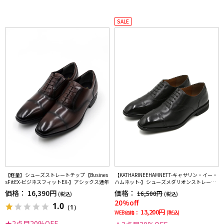
SALE
【軽量】シューズストレートチップ【Busines
【KATHARINEEHAMNETT-キャサリン・イー・
sFitEX-ビジネスフィットEX-】アシックス通年
ハムネット-】シューズメダリオンストレート
チップ本革靴紐付き無地通年
価格：
16,390円
価格：
16,500円
(税込)
(税込)
20%off
1.0
（1）
13,200円
WEB価格：
(税込)
★2点目20%OFF