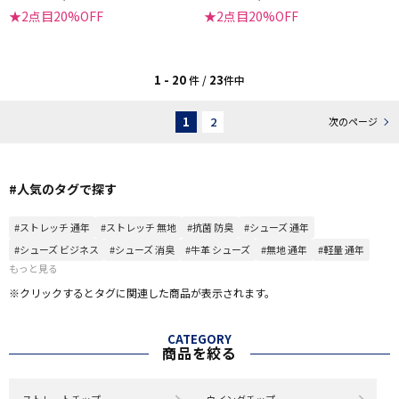
★2点目20%OFF
★2点目20%OFF
1 - 20
23
件 /
件中
1
2
次のページ
#人気のタグで探す
#ストレッチ 通年
#ストレッチ 無地
#抗菌 防臭
#シューズ 通年
#シューズ ビジネス
#シューズ 消臭
#牛革 シューズ
#無地 通年
#軽量 通年
もっと見る
※クリックするとタグに関連した商品が表示されます。
CATEGORY
商品を絞る