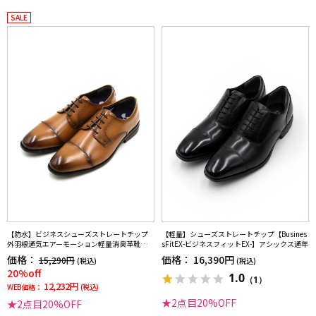
SALE
【防水】ビジネスシューズストレートチップ
【軽量】シューズストレートチップ【Busines
外羽根通気エアーモーション軽量消臭革靴リ
sFitEX-ビジネスフィットEX-】アシックス通年
ッケンバッカー通年
価格：
価格：
16,390円
15,290円
(税込)
(税込)
20%off
1.0
（1）
12,232円
WEB価格：
(税込)
★2点目20%OFF
★2点目20%OFF