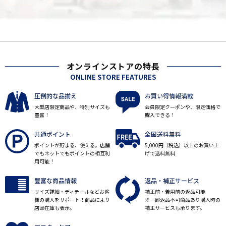
オンラインストアの特長
ONLINE STORE FEATURES
圧倒的な品揃え
お買い得情報満載
大型店限定商品や、特別サイズも
会員限定クーポンや、限定価格で
豊富！
購入できる！
共通ポイント
全国送料無料
ポイントが貯まる、使える。店舗
5,000円（税込）以上のお買い上
でもネットでもポイントの相互利
げで送料無料
用可能！
豊富な商品情報
返品・補正サービス
サイズ詳細・ディテールなどお客
補正前・着用前の返品可能
様の購入をサポート！商品により
※一部返品不可商品あり購入時の
店頭在庫も表示。
補正サービスも承ります。