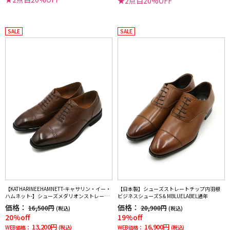
★2点目20%OFF
SALE
SALE
【KATHARINEEHAMNETT-キャサリン・イー・
【日本製】シューズストレートチップ内羽根
ハムネット-】シューズメダリオンストレート
ビジネスシューズS＆MBLUELABEL通年
チップ本革靴紐付き無地通年
価格：
価格：
16,500円
20,900円
(税込)
(税込)
20%off
19%off
13,200円
16,900円
WEB価格：
(税込)
WEB価格：
(税込)