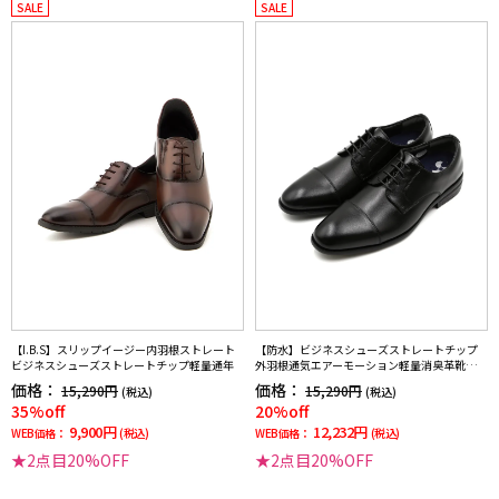
SALE
SALE
【I.B.S】スリップイージー内羽根ストレート
【防水】ビジネスシューズストレートチップ
ビジネスシューズストレートチップ軽量通年
外羽根通気エアーモーション軽量消臭革靴リ
ッケンバッカー通年
価格：
価格：
15,290円
15,290円
(税込)
(税込)
35%off
20%off
9,900円
12,232円
WEB価格：
(税込)
WEB価格：
(税込)
★2点目20%OFF
★2点目20%OFF