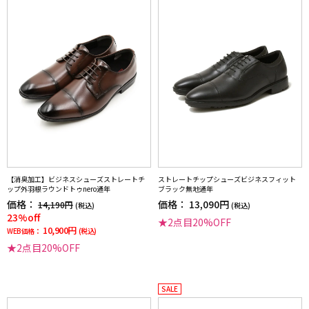
【消臭加工】ビジネスシューズストレートチ
ストレートチップシューズビジネスフィット
ップ外羽根ラウンドトゥnero通年
ブラック無地通年
価格：
価格：
13,090円
14,190円
(税込)
(税込)
23%off
★2点目20%OFF
10,900円
WEB価格：
(税込)
★2点目20%OFF
SALE