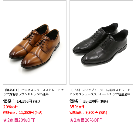
【消臭加工】ビジネスシューズストレートチ
【I.B.S】スリップイージー内羽根ストレート
ップ外羽根ラウンドトゥnero通年
ビジネスシューズストレートチップ軽量通年
価格：
価格：
14,190円
15,290円
(税込)
(税込)
20%off
35%off
11,352円
9,900円
WEB価格：
(税込)
WEB価格：
(税込)
★2点目20%OFF
★2点目20%OFF