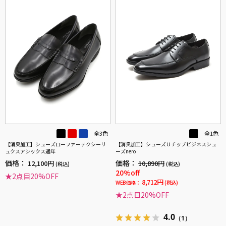
全3色
全1色
【消臭加工】シューズローファーテクシーリ
【消臭加工】シューズＵチップビジネスシュ
ュクスアシックス通年
ーズnero
価格：
価格：
12,100円
10,890円
(税込)
(税込)
20%off
★2点目20%OFF
8,712円
WEB価格：
(税込)
★2点目20%OFF
4.0
（1）