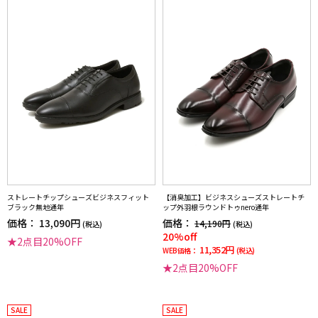
ストレートチップシューズビジネスフィット
【消臭加工】ビジネスシューズストレートチ
ブラック無地通年
ップ外羽根ラウンドトゥnero通年
価格：
13,090円
価格：
14,190円
(税込)
(税込)
20%off
★2点目20%OFF
11,352円
WEB価格：
(税込)
★2点目20%OFF
SALE
SALE