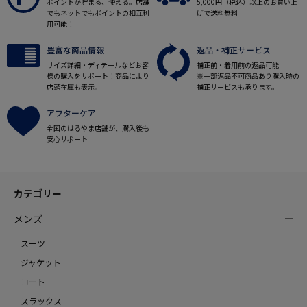
ポイントが貯まる、使える。店舗
5,000円（税込）以上のお買い上
でもネットでもポイントの相互利
げで送料無料
用可能！
豊富な商品情報
返品・補正サービス
サイズ詳細・ディテールなどお客
補正前・着用前の返品可能
様の購入をサポート！商品により
※一部返品不可商品あり購入時の
店頭在庫も表示。
補正サービスも承ります。
アフターケア
全国のはるやま店舗が、購入後も
安心サポート
カテゴリー
メンズ
スーツ
ジャケット
コート
スラックス