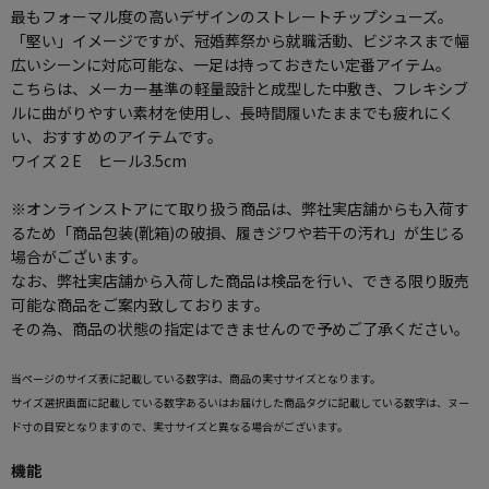
最もフォーマル度の高いデザインのストレートチップシューズ。
「堅い」イメージですが、冠婚葬祭から就職活動、ビジネスまで幅
広いシーンに対応可能な、一足は持っておきたい定番アイテム。
こちらは、メーカー基準の軽量設計と成型した中敷き、フレキシブ
ルに曲がりやすい素材を使用し、長時間履いたままでも疲れにく
い、おすすめのアイテムです。
ワイズ２E ヒール3.5cm
※オンラインストアにて取り扱う商品は、弊社実店舗からも入荷す
るため「商品包装(靴箱)の破損、履きジワや若干の汚れ」が生じる
場合がございます。
なお、弊社実店舗から入荷した商品は検品を行い、できる限り販売
可能な商品をご案内致しております。
その為、商品の状態の指定はできませんので予めご了承ください。
当ページのサイズ表に記載している数字は、商品の実寸サイズとなります。
サイズ選択画面に記載している数字あるいはお届けした商品タグに記載している数字は、ヌー
ド寸の目安となりますので、実寸サイズと異なる場合がございます。
機能