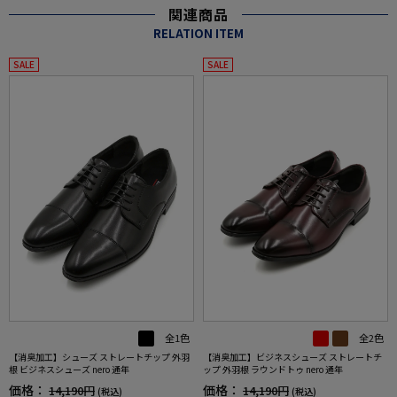
関連商品
RELATION ITEM
SALE
SALE
全1色
全2色
【消臭加工】シューズ ストレートチップ 外羽
【消臭加工】ビジネスシューズ ストレートチ
根 ビジネスシューズ nero 通年
ップ 外羽根 ラウンドトゥ nero 通年
価格：
価格：
14,190円
14,190円
(税込)
(税込)