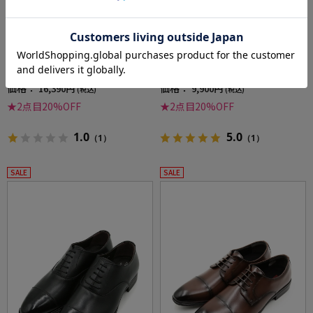
全2色
全2色
【軽量】シューズストレートチップ【Busines
ビジネスシューズストレートチップ内羽根テ
sFitEX-ビジネスフィットEX-】アシックス通年
クシーリュクスアシックス通年
価格：
価格：
16,390円
9,900円
(税込)
(税込)
★2点目20%OFF
★2点目20%OFF
1.0
5.0
（1）
（1）
SALE
SALE