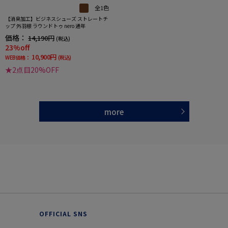
全1色
【消臭加工】ビジネスシューズ ストレートチ
ップ 外羽根 ラウンドトゥ nero 通年
価格：
14,190円
(税込)
23%off
10,900円
WEB価格：
(税込)
★2点目20%OFF
more
OFFICIAL SNS