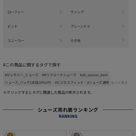
ローファー
ヴァンプ
ビット
プレーントゥ
スニーカー
その他
#この商品に関するタグで探す
#セレモニー_シューズ
#Mリクルートシューズ
#all_season_item
シューズ_バッグ2点目20%OFF
#ビジネスフィット
#シューズ 通年
もっと見る
※クリックするとタグに関連した商品が表示されます。
シューズ売れ筋ランキング
RANKING
1
2