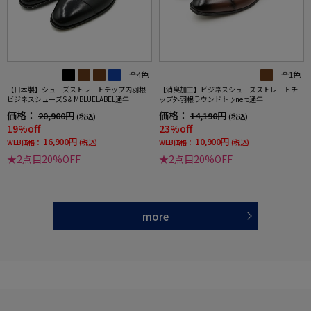
全4色
全1色
【日本製】シューズストレートチップ内羽根
【消臭加工】ビジネスシューズストレートチ
ビジネスシューズS＆MBLUELABEL通年
ップ外羽根ラウンドトゥnero通年
価格：
価格：
20,900円
14,190円
(税込)
(税込)
19%off
23%off
16,900円
10,900円
WEB価格：
(税込)
WEB価格：
(税込)
★2点目20%OFF
★2点目20%OFF
more