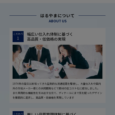
はるやまについて
ABOUT US
幅広い仕入れ体制に基づく
こだわり
1
高品質・低価格の実現
1974年の設立以来培ってきた圧倒的な流通経路を駆使し、大量仕入れや国内
外の生地メーカー様との共同開発などで素材の低コスト化に成功しました。
また実用的な機能性を生み出す仕立て、ディテールにまで気を配ったデザイン
を徹底的に追求し、高品質・低価格を実現しています
厳しい品質管理体制に基づく
こだわり