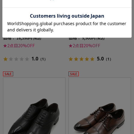
全2色
全2色
【軽量】シューズストレートチップ【Busines
ビジネスシューズストレートチップ内羽根テ
sFitEX-ビジネスフィットEX-】アシックス通年
クシーリュクスアシックス通年
価格：
価格：
16,390円
9,900円
(税込)
(税込)
★2点目20%OFF
★2点目20%OFF
1.0
5.0
（1）
（1）
SALE
SALE