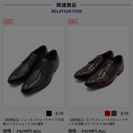
関連商品
RELATION ITEM
SALE
SALE
全1色
全2色
【消臭加工】シューズ ストレートチップ 外羽
【消臭加工】ビジネスシューズ ストレートチ
根 ビジネスシューズ nero 通年
ップ 外羽根 ラウンドトゥ nero 通年
価格：
価格：
14,190円
14,190円
(税込)
(税込)