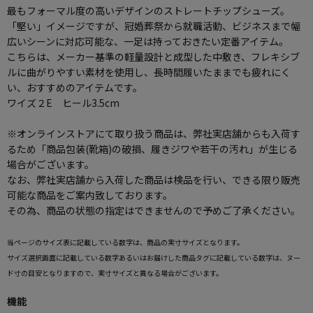
最もフォーマル度の高いデザインのストレートチップシューズ。
「堅い」イメージですが、冠婚葬祭から就職活動、ビジネスまで幅
広いシーンに対応可能な、一足は持っておきたい定番アイテム。
こちらは、メーカー基準の軽量設計と成型した中敷き、フレキシブ
ルに曲がりやすい素材を使用し、長時間履いたままでも疲れにく
い、おすすめのアイテムです。
ワイズ２E ヒール3.5cm
※オンラインストアにて取り扱う商品は、弊社実店舗からも入荷す
るため「商品包装(靴箱)の破損、履きジワや若干の汚れ」が生じる
場合がございます。
なお、弊社実店舗から入荷した商品は検品を行い、できる限り販売
可能な商品をご案内致しております。
その為、商品の状態の指定はできませんので予めご了承ください。
当ページのサイズ表に記載している数字は、商品の実寸サイズとなります。
サイズ選択画面に記載している数字あるいはお届けした商品タグに記載している数字は、ヌー
ド寸の目安となりますので、実寸サイズと異なる場合がございます。
機能