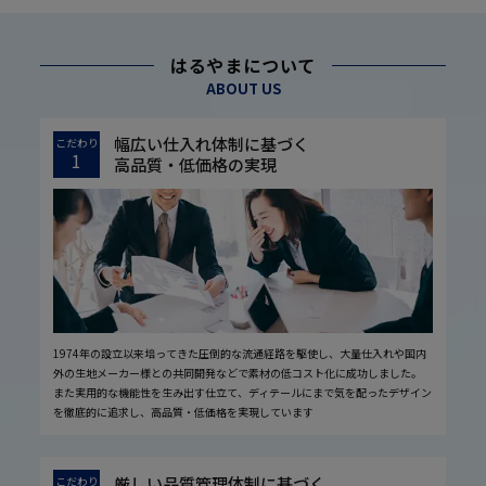
はるやまについて
ABOUT US
幅広い仕入れ体制に基づく
こだわり
1
高品質・低価格の実現
1974年の設立以来培ってきた圧倒的な流通経路を駆使し、大量仕入れや国内
外の生地メーカー様との共同開発などで素材の低コスト化に成功しました。
また実用的な機能性を生み出す仕立て、ディテールにまで気を配ったデザイン
を徹底的に追求し、高品質・低価格を実現しています
厳しい品質管理体制に基づく
こだわり