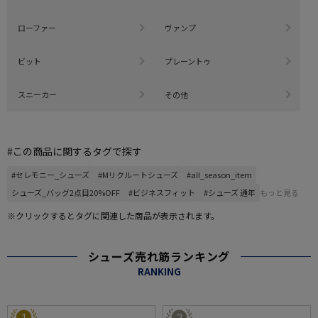
ローファー
ヴァンプ
ビット
プレーントゥ
スニーカー
その他
#この商品に関するタグで探す
#セレモニー_シューズ
#Mリクルートシューズ
#all_season_item
シューズ_バッグ2点目20%OFF
#ビジネスフィット
#シューズ 通年
もっと見る
※クリックするとタグに関連した商品が表示されます。
シューズ売れ筋ランキング
RANKING
1
2