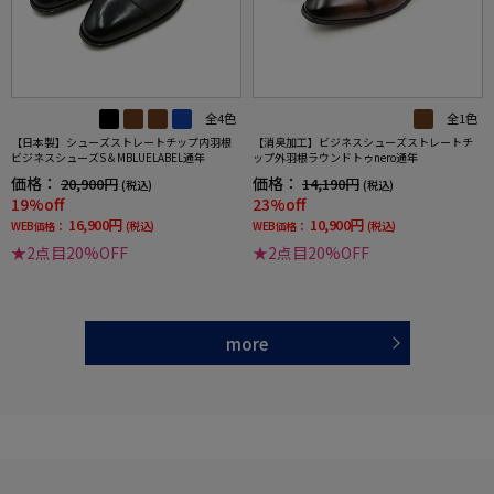
全4色
全1色
【日本製】シューズストレートチップ内羽根
【消臭加工】ビジネスシューズストレートチ
ビジネスシューズS＆MBLUELABEL通年
ップ外羽根ラウンドトゥnero通年
価格：
価格：
20,900円
14,190円
(税込)
(税込)
19%off
23%off
16,900円
10,900円
WEB価格：
(税込)
WEB価格：
(税込)
★2点目20%OFF
★2点目20%OFF
more