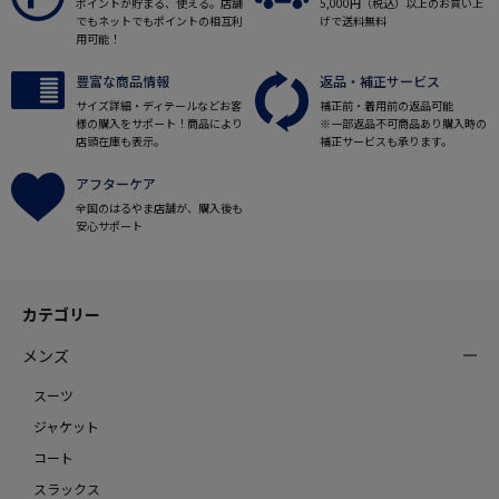
ポイントが貯まる、使える。店舗
5,000円（税込）以上のお買い上
でもネットでもポイントの相互利
げで送料無料
用可能！
豊富な商品情報
返品・補正サービス
サイズ詳細・ディテールなどお客
補正前・着用前の返品可能
様の購入をサポート！商品により
※一部返品不可商品あり購入時の
店頭在庫も表示。
補正サービスも承ります。
アフターケア
全国のはるやま店舗が、購入後も
安心サポート
カテゴリー
メンズ
スーツ
ジャケット
コート
スラックス