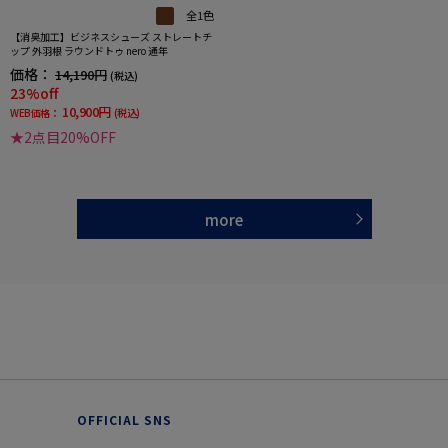
全1色
【消臭加工】ビジネスシューズ ストレートチ
ップ 外羽根 ラウンドトゥ nero 通年
価格：
14,190円
(税込)
23%off
10,900円
WEB価格：
(税込)
★2点目20%OFF
more
OFFICIAL SNS