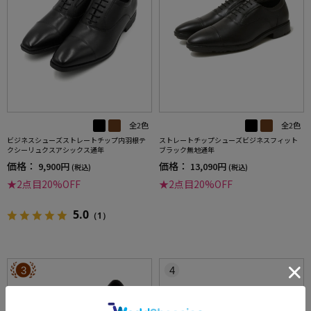
全2色
全2色
ビジネスシューズストレートチップ内羽根テ
ストレートチップシューズビジネスフィット
クシーリュクスアシックス通年
ブラック無地通年
価格：
価格：
9,900円
13,090円
(税込)
(税込)
★2点目20%OFF
★2点目20%OFF
5.0
（1）
3
4