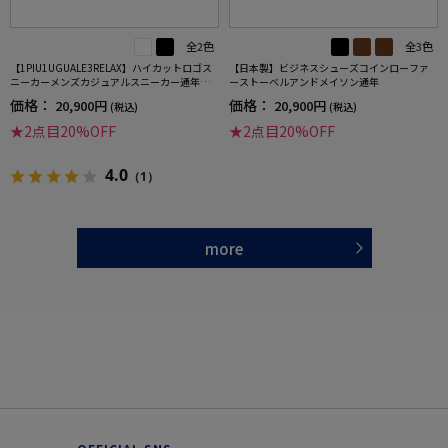
全2色
全3色
【1PIU1UGUALE3RELAX】ハイカットロゴス
【日本製】ビジネスシューズコインローファ
ニーカーメンズカジュアルスニーカー通年
ーストーベルアンドメイソン通年
（ウノピゥウノウグァーレトレ）
価格：
価格：
20,900円
20,900円
(税込)
(税込)
★2点目20%OFF
★2点目20%OFF
4.0
（1）
more