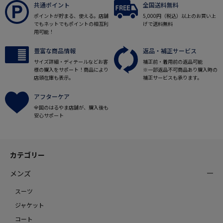
共通ポイント
全国送料無料
ポイントが貯まる、使える。店舗
5,000円（税込）以上のお買い上
でもネットでもポイントの相互利
げで送料無料
用可能！
豊富な商品情報
返品・補正サービス
サイズ詳細・ディテールなどお客
補正前・着用前の返品可能
様の購入をサポート！商品により
※一部返品不可商品あり購入時の
店頭在庫も表示。
補正サービスも承ります。
アフターケア
全国のはるやま店舗が、購入後も
安心サポート
カテゴリー
メンズ
スーツ
ジャケット
コート