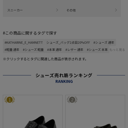
スニーカー
その他
#この商品に関するタグで探す
#KATHARINE_E_HAMNETT
シューズ_バッグ2点目20%OFF
#シューズ 通年
#軽量 通年
#シューズ 軽量
#本革 通年
#レザー 通年
#シューズ 本革
もっと見る
※クリックするとタグに関連した商品が表示されます。
シューズ売れ筋ランキング
RANKING
1
2