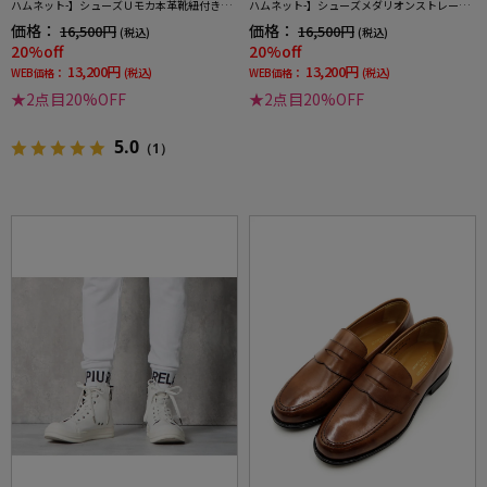
ハムネット-】シューズＵモカ本革靴紐付き無
ハムネット-】シューズメダリオンストレート
地通年
チップ本革靴紐付き無地通年
価格：
価格：
16,500円
16,500円
(税込)
(税込)
20%off
20%off
13,200円
13,200円
WEB価格：
(税込)
WEB価格：
(税込)
★2点目20%OFF
★2点目20%OFF
5.0
（1）