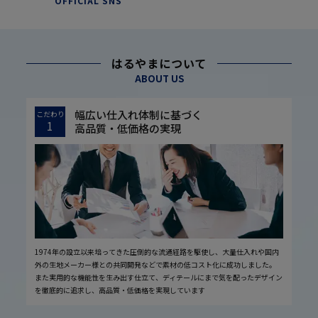
OFFICIAL SNS
はるやまについて
ABOUT US
幅広い仕入れ体制に基づく
こだわり
1
高品質・低価格の実現
1974年の設立以来培ってきた圧倒的な流通経路を駆使し、大量仕入れや国内
外の生地メーカー様との共同開発などで素材の低コスト化に成功しました。
また実用的な機能性を生み出す仕立て、ディテールにまで気を配ったデザイン
を徹底的に追求し、高品質・低価格を実現しています