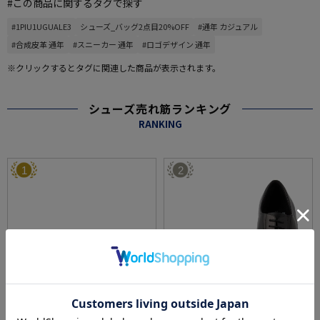
#この商品に関するタグで探す
#1PIU1UGUALE3
シューズ_バッグ2点目20%OFF
#通年 カジュアル
#合成皮革 通年
#スニーカー 通年
#ロゴデザイン 通年
※クリックするとタグに関連した商品が表示されます。
シューズ売れ筋ランキング
RANKING
1
2