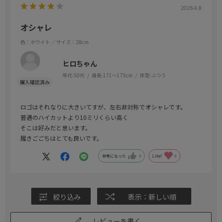
2026.4.8
オシャレ
色：ホワイト
／サイズ：28cm
ヒロちゃん
年代:
50代
身長:
171～175cm
体型:
ふつう
ロゴはそれなりに大きいてすが、左右非対称でオシャレです。
普通のハイカットより10ミリくらい高く
そこは好みだと思います。
履きごごちはとても良いです。
参考になった
0
Like!
0
絞り込み
表示：新しい順
レビューを書く