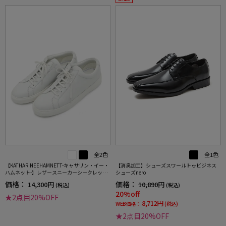
全2色
全1色
【KATHARINEEHAMNETT-キャサリン・イー・
【消臭加工】シューズスワールトゥビジネス
ハムネット-】レザースニーカーシークレット
シューズnero
ヒール本革軽量シューズ通年
価格：
価格：
14,300円
10,890円
(税込)
(税込)
20%off
★2点目20%OFF
8,712円
WEB価格：
(税込)
★2点目20%OFF