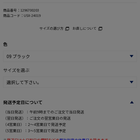
商品番号：
1296700203
商品コード：
USX-24019
サイズの選び方
お直しについて
色
サイズを選ぶ
発送予定日について
（当日発送）：午前9時までのご注文で当日発送
（翌日発送）：ご注文の翌営業日の発送
（4営業日）：2～4営業日で発送予定
（5営業日）：3～5営業日で発送予定
※
発送日は土日祝日や棚卸などの
弊社指定の休業日
を除きます。