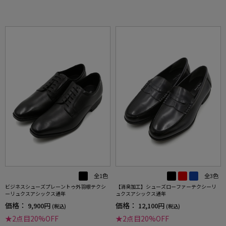
全1色
全3色
ビジネスシューズプレーントゥ外羽根テクシ
【消臭加工】シューズローファーテクシーリ
ーリュクスアシックス通年
ュクスアシックス通年
価格：
価格：
9,900円
12,100円
(税込)
(税込)
★2点目20%OFF
★2点目20%OFF