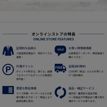
オンラインストアの特長
ONLINE STORE FEATURES
圧倒的な品揃え
お買い得情報満載
大型店限定商品や、特別サイズも
会員限定クーポンや、限定価格で
豊富！
購入できる！
共通ポイント
全国送料無料
ポイントが貯まる、使える。店舗
5,000円（税込）以上のお買い上
でもネットでもポイントの相互利
げで送料無料
用可能！
豊富な商品情報
返品・補正サービス
サイズ詳細・ディテールなどお客
補正前・着用前の返品可能
様の購入をサポート！商品により
※一部返品不可商品あり購入時の
店頭在庫も表示。
補正サービスも承ります。