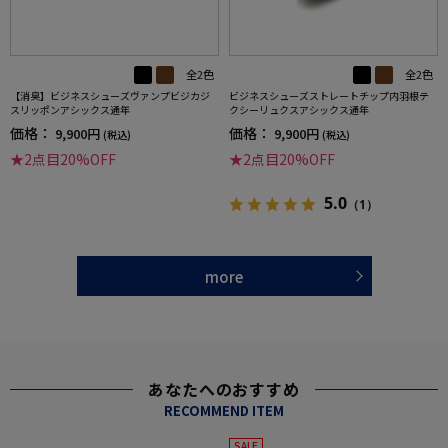
全2色
全2色
【消臭】ビジネスシューズヴァンプビジカジ
ビジネスシューズストレートチップ内羽根テ
スリッポンアシックス通年
クシーリュクスアシックス通年
価格：
価格：
9,900円
9,900円
(税込)
(税込)
★2点目20%OFF
★2点目20%OFF
5.0
（1）
more
あなたへのおすすめ
RECOMMEND ITEM
SALE