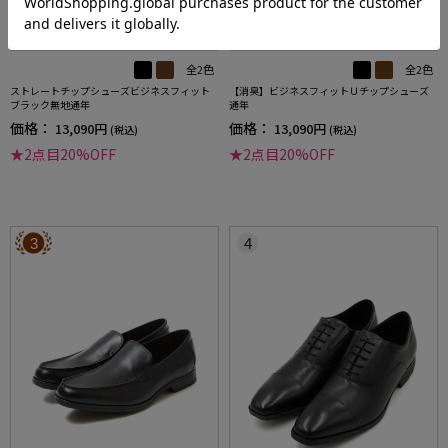
全2色
全2色
ストレートチップシューズビジネスフィット
【消臭】ビジネスフィットＵチップシューズ
ブラック無地通年
通年
価格：
価格：
13,090円
13,090円
(税込)
(税込)
★2点目20%OFF
★2点目20%OFF
3
4