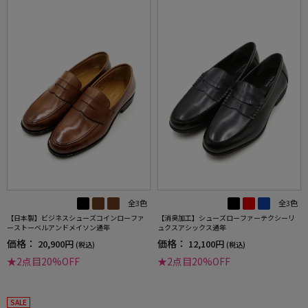
全3色
全3色
【日本製】ビジネスシューズコインローファ
【消臭加工】シューズローファーテクシーリ
ーストーベルアンドメイソン通年
ュクスアシックス通年
価格：
価格：
20,900円
12,100円
(税込)
(税込)
★2点目20%OFF
★2点目20%OFF
SALE