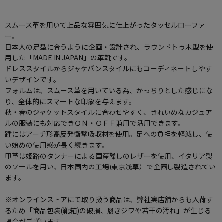
スムース革を用いて上品な雰囲気に仕上がったタッセルローファ
ー。
日本人の足型に合うように企画・設計され、ラウンドトゥ木型を使
用した「MADE IN JAPAN」の革靴です。
ドレススタイルからジャケパンスタイルにもコーディネートしやす
いデザインです。
フォルムは、スムース革を用いている為、かっちりとした感じにな
り、全体的にスマートな印象を与えます。
秋・春のジャケットスタイルに合わせやすく、きれいめなカジュア
ルの服装にも対応できＯＮ・ＯＦＦ兼用で活用できます。
踵にはアーチ形高反発衝撃吸収材を使用。足への負担を軽減し、使
い始めの使用感が長く続きます。
甲革は姫路のタンナーによる国産鞣しのレザーを使用、イタリア製
のソールを用い、日本国内の工場(東京浅草）で企画し製造されてい
ます。
※オンラインストアにて取り扱う商品は、弊社実店舗からも入荷す
るため「商品包装(靴箱)の破損、履きジワや若干の汚れ」が生じる
場合がございます。