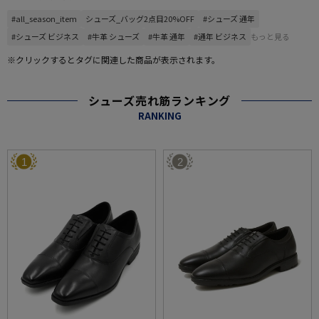
#all_season_item
シューズ_バッグ2点目20%OFF
#シューズ 通年
#シューズ ビジネス
#牛革 シューズ
#牛革 通年
#通年 ビジネス
もっと見る
※クリックするとタグに関連した商品が表示されます。
シューズ売れ筋ランキング
RANKING
1
2