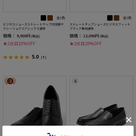
全2色
全2色
ビジネスシューズストレートチップ内羽根テ
ストレートチップシューズビジネスフィット
クシーリュクスアシックス通年
ブラック無地通年
価格：
価格：
9,900円
13,090円
(税込)
(税込)
★2点目20%OFF
★2点目20%OFF
5.0
（1）
3
4