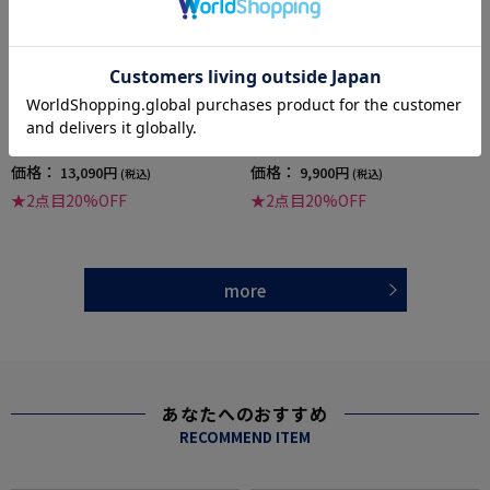
全2色
全2色
【消臭】ビジネスフィットＵチップシューズ
【消臭】ビジネスシューズヴァンプビジカジ
通年
スリッポンアシックス通年
価格：
価格：
13,090円
9,900円
(税込)
(税込)
★2点目20%OFF
★2点目20%OFF
more
あなたへのおすすめ
RECOMMEND ITEM