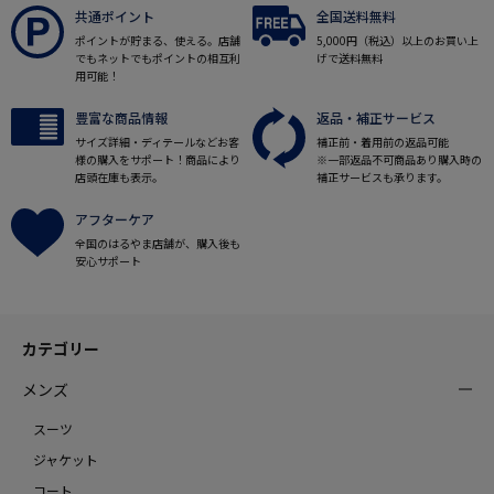
共通ポイント
全国送料無料
ポイントが貯まる、使える。店舗
5,000円（税込）以上のお買い上
でもネットでもポイントの相互利
げで送料無料
用可能！
豊富な商品情報
返品・補正サービス
サイズ詳細・ディテールなどお客
補正前・着用前の返品可能
様の購入をサポート！商品により
※一部返品不可商品あり購入時の
店頭在庫も表示。
補正サービスも承ります。
アフターケア
全国のはるやま店舗が、購入後も
安心サポート
カテゴリー
メンズ
スーツ
ジャケット
コート