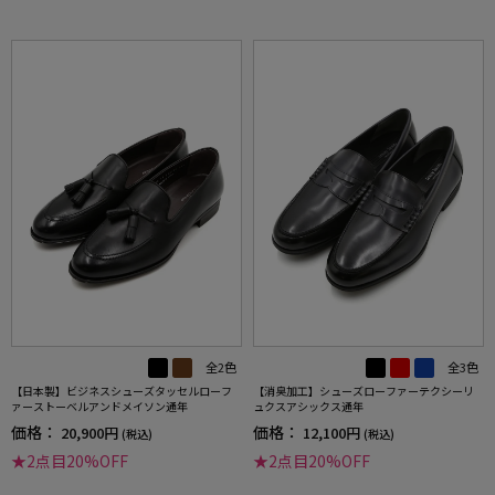
全2色
全3色
【日本製】ビジネスシューズタッセルローフ
【消臭加工】シューズローファーテクシーリ
ァーストーベルアンドメイソン通年
ュクスアシックス通年
価格：
価格：
20,900円
12,100円
(税込)
(税込)
★2点目20%OFF
★2点目20%OFF