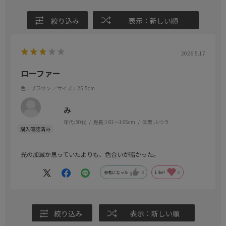
絞り込み
表示：新しい順
2026.5.17
ローファー
色：ブラウン
／サイズ：25.5cm
み
年代:
30代
身長:
161～165cm
体型:
ふつう
光の加減か思っていたよりも、色合いが暗かった。
参考になった
0
Like!
0
絞り込み
表示：新しい順