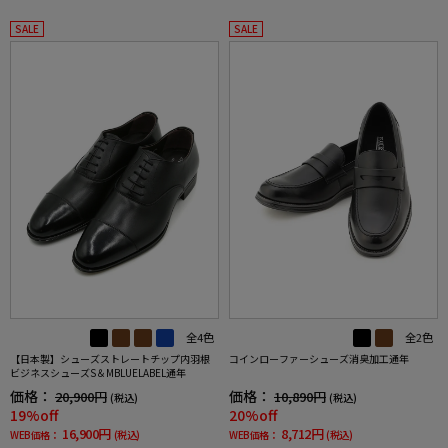
SALE
SALE
全4色
全2色
【日本製】シューズストレートチップ内羽根
コインローファーシューズ消臭加工通年
ビジネスシューズS＆MBLUELABEL通年
価格：
価格：
20,900円
10,890円
(税込)
(税込)
19%off
20%off
16,900円
8,712円
WEB価格：
(税込)
WEB価格：
(税込)