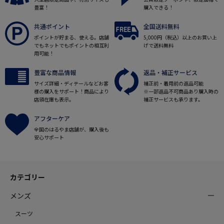
豊富！
購入できる！
共通ポイント
全国送料無料
ポイントが貯まる、使える。店舗
5,000円（税込）以上のお買い上
でもネットでもポイントの相互利
げで送料無料
用可能！
豊富な商品情報
返品・補正サービス
サイズ詳細・ディテールなどお客
補正前・着用前の返品可能
様の購入をサポート！商品により
※一部返品不可商品あり購入時の
店頭在庫も表示。
補正サービスも承ります。
アフターケア
全国のはるやま店舗が、購入後も
安心サポート
カテゴリー
メンズ
スーツ