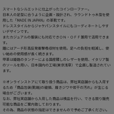
スマートなシルエットに仕上がったコインローファー。
日本人の足型に合うように企画・設計され、ラウンドトゥ木型を使
用した「MADE IN JAPAN」の革靴です。
ドレススタイルからジャケパンスタイルにもコーディネートしやす
いデザインです。
またカジュアルの服装にも対応できＯＮ・ＯＦＦ兼用で活用できま
す。
踵にはアーチ形高反発衝撃吸収材を使用。足への負担を軽減し、使
い始めの使用感が長く続きます。
甲革は姫路のタンナーによる国産鞣しのレザーを使用、イタリア製
のソールを用い、日本国内の工場(東京浅草）で企画し製造されてい
ます。
※オンラインストアにて取り扱う商品は、弊社実店舗からも入荷す
るため「商品包装(靴箱)の破損、履きジワや若干の汚れ」が生じる
場合がございます。
なお、弊社実店舗から入荷した商品は検品を行い、できる限り販売
可能な商品をご案内致しております。
その為、商品の状態の指定はできませんので予めご了承ください。