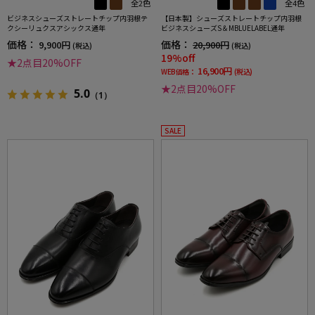
全2色
全4色
ビジネスシューズストレートチップ内羽根テ
【日本製】シューズストレートチップ内羽根
クシーリュクスアシックス通年
ビジネスシューズS＆MBLUELABEL通年
価格：
価格：
9,900円
20,900円
(税込)
(税込)
19%off
★2点目20%OFF
16,900円
WEB価格：
(税込)
★2点目20%OFF
5.0
（1）
SALE