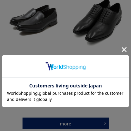
全2色
全2色
【消臭】ビジネスシューズヴァンプビジカジ
ビジネスシューズストレートチップ内羽根テ
スリッポンアシックス通年
クシーリュクスアシックス通年
価格：
価格：
9,900円
9,900円
(税込)
(税込)
★2点目20%OFF
★2点目20%OFF
5.0
（1）
more