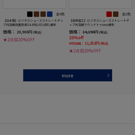
全4色
全2色
【日本製】ビジネスシューズストレートチッ
【消臭加工】ビジネスシューズストレートチ
プ内羽根抗菌防臭S＆MBLUELABEL通年
ップ外羽根ラウンドトゥnero通年
価格：
価格：
20,900円
14,190円
(税込)
(税込)
20%off
★2点目20%OFF
11,352円
WEB価格：
(税込)
★2点目20%OFF
more