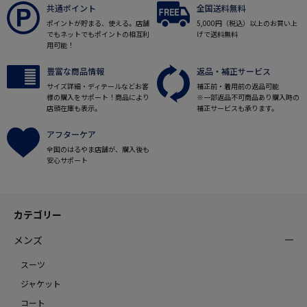
共通ポイント
全国送料無料
ポイントが貯まる、使える。店舗
5,000円（税込）以上のお買い上
でもネットでもポイントの相互利
げで送料無料
用可能！
豊富な商品情報
返品・補正サービス
サイズ詳細・ディテールなどお客
補正前・着用前の返品可能
様の購入をサポート！商品により
※一部返品不可商品あり購入時の
店頭在庫も表示。
補正サービスも承ります。
アフターケア
全国のはるやま店舗が、購入後も
安心サポート
カテゴリー
メンズ
スーツ
ジャケット
コート