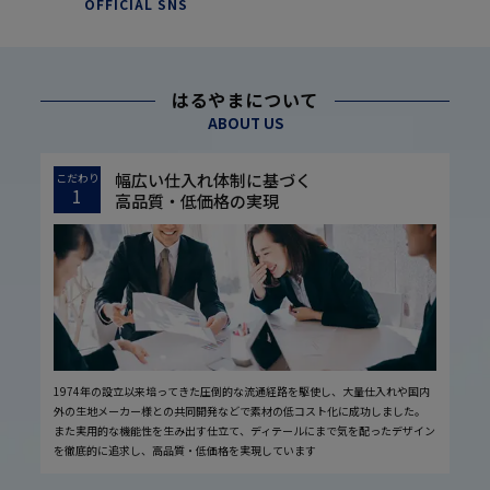
OFFICIAL SNS
はるやまについて
ABOUT US
幅広い仕入れ体制に基づく
こだわり
1
高品質・低価格の実現
1974年の設立以来培ってきた圧倒的な流通経路を駆使し、大量仕入れや国内
外の生地メーカー様との共同開発などで素材の低コスト化に成功しました。
また実用的な機能性を生み出す仕立て、ディテールにまで気を配ったデザイン
を徹底的に追求し、高品質・低価格を実現しています