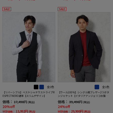
SALE
SALE
全2色
全1色
【リバーシブル】ベストシャドウストライプR
【ウール100％】シングル紺ブレザー2つボタ
ESPECTNERO通年【スリムデザイン】
ンジャケット【イタリアアンジェリコ社製生
地】ネイビー無地リッケンバッカー通年
価格：
価格：
17,490円
39,490円
(税込)
(税込)
20%off
24%off
13,992円
29,900円
WEB価格：
(税込)
WEB価格：
(税込)