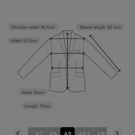
Shoulder width
46.5cm
Sleeve length
66.5cm
Width
56.5cm
Waist
50cm
Length
78cm
A5
A6
A7
A8
A9
AB2
AB3
AB4