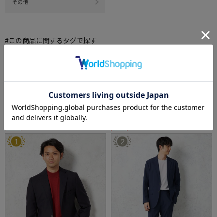
その他
#この商品に関するタグで探す
#M_office_casual
※クリックするとタグに関連した商品が表示されます。
ジャケット売れ筋ランキング
RANKING
SALE
SALE
1
2