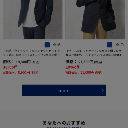
全1色
全1色
【即納】ウォッシャブルジャケットセットア
【ウール混】ジャケット2つボタン紺ブレザー
ップ対応TOKYORUNストレッチ2ボタン背抜き
背抜き無地リージェントハウス通年【定番】
仕様ブレスエフェクト生地春夏
価格：
価格：
14,300円
27,500円
(税込)
(税込)
38%off
20%off
8,900円
22,000円
WEB価格：
(税込)
WEB価格：
(税込)
more
あなたへのおすすめ