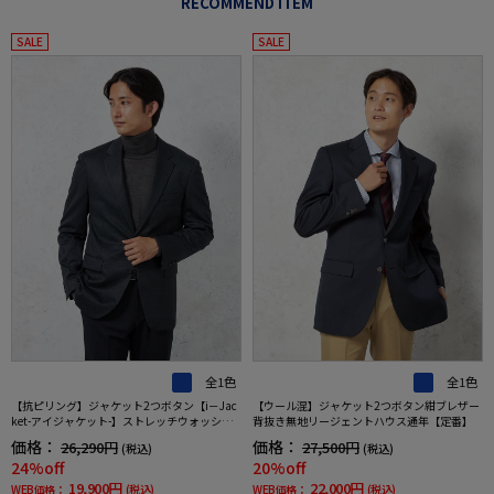
RECOMMEND ITEM
SALE
SALE
全1色
全1色
【抗ピリング】ジャケット2つボタン【i－Jac
【ウール混】ジャケット2つボタン紺ブレザー
ket-アイジャケット-】ストレッチウォッシャ
背抜き無地リージェントハウス通年【定番】
ブル無地ネイビー秋冬
価格：
価格：
26,290円
27,500円
(税込)
(税込)
24%off
20%off
19,900円
22,000円
WEB価格：
(税込)
WEB価格：
(税込)