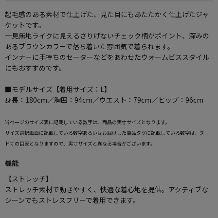
起毛感のある素材で仕上げた、見た目にもあたたかく仕上げたジャ
ケットです。
一見無地ライクに見えるさりげないチェック柄がポイント、深みの
あるブラウンカラーで落ち着いた雰囲気で着られます。
インナーに手持ちのセーターなどをあわせたウォームビススタイル
にもおすすめです。
■モデルサイズ【着用サイズ：L】
身長：180cm／胸囲：94cm／ウエスト：79cm／ヒップ：96cm
当ページのサイズ表に記載している数字は、商品の実寸サイズとなります。
サイズ選択画面に記載している数字あるいはお届けした商品タグに記載している数字は、ヌー
ド寸の目安となりますので、実寸サイズと異なる場合がございます。
機能
【ストレッチ】
ストレッチ素材で動きやすく、快適な着心地を提供。アクティブな
シーンでもストレスフリーで着用できます。