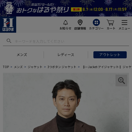
お知らせ
店舗情報
カテゴリー
カート
メニュー
メンズ
レディース
アウトレット
TOP
メンズ
ジャケット
3つボタン ジャケット
【i－Jacket-アイジャケット-】ジャ