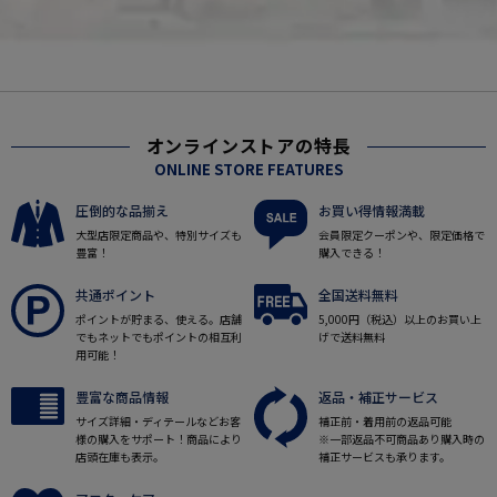
オンラインストアの特長
ONLINE STORE FEATURES
圧倒的な品揃え
お買い得情報満載
大型店限定商品や、特別サイズも
会員限定クーポンや、限定価格で
豊富！
購入できる！
共通ポイント
全国送料無料
ポイントが貯まる、使える。店舗
5,000円（税込）以上のお買い上
でもネットでもポイントの相互利
げで送料無料
用可能！
豊富な商品情報
返品・補正サービス
サイズ詳細・ディテールなどお客
補正前・着用前の返品可能
様の購入をサポート！商品により
※一部返品不可商品あり購入時の
店頭在庫も表示。
補正サービスも承ります。