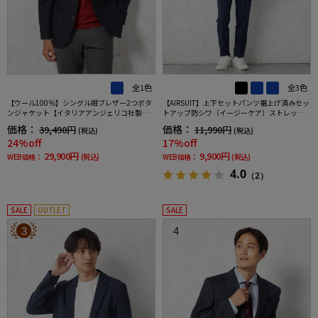
全1色
全3色
【ウール100％】シングル紺ブレザー2つボタ
【AIRSUIT】上下セットパンツ裾上げ済みセッ
ンジャケット【イタリアアンジェリコ社製生
トアップ防シワ（イージーケア）ストレッチ
地】ネイビー無地リッケンバッカー通年
通年吸汗速乾UVカット2つボタンジャケットノ
価格：
価格：
39,490円
11,990円
(税込)
(税込)
ータックスラックス春夏
24%off
17%off
29,900円
9,900円
WEB価格：
(税込)
WEB価格：
(税込)
4.0
（2）
SALE
OUTLET
SALE
3
4