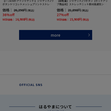
【i－Jacket-アイジャケット-】ジャケット2つ
【超軽量】ジャケット2つボタン【セットアッ
ボタントリコットメッシュプリントストレッ
プ商品有】ストレッチニット素材高通気シャ
チニット素材高通気軽量春夏
ドウストライプi－Jacket-アイジャケット-春
価格：
価格：
26,290円
21,890円
(税込)
(税込)
夏
36%off
27%off
16,900円
15,900円
WEB価格：
(税込)
WEB価格：
(税込)
more
OFFICIAL SNS
はるやまについて