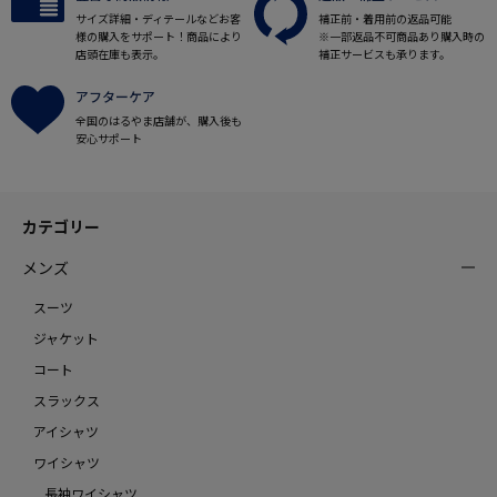
サイズ詳細・ディテールなどお客
補正前・着用前の返品可能
様の購入をサポート！商品により
※一部返品不可商品あり購入時の
店頭在庫も表示。
補正サービスも承ります。
アフターケア
全国のはるやま店舗が、購入後も
安心サポート
カテゴリー
メンズ
スーツ
ジャケット
コート
スラックス
アイシャツ
ワイシャツ
長袖ワイシャツ