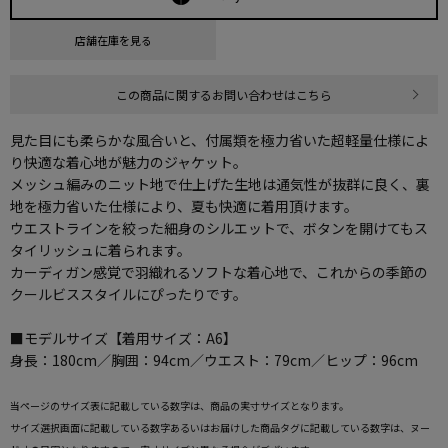
店舗在庫を見る
この商品に関するお問い合わせはこちら
見た目にも柔らかな風合いと、付属類を極力省いた超軽量仕様によ
り快適な着心地が魅力のジャケット。
メッシュ編みのニット地で仕上げた生地は通気性が抜群に良く、裏
地を極力省いた仕様により、夏も快適に着用頂けます。
ウエストラインを絞った細身のシルエットで、ボタンを開けてもス
タイリッシュに着られます。
カーディガン感覚で羽織れるソフトな着心地で、これからの季節の
クールビススタイルにぴったりです。
■モデルサイズ【着用サイズ：A6】
身長：180cm／胸囲：94cm／ウエスト：79cm／ヒップ：96cm
当ページのサイズ表に記載している数字は、商品の実寸サイズとなります。
サイズ選択画面に記載している数字あるいはお届けした商品タグに記載している数字は、ヌー