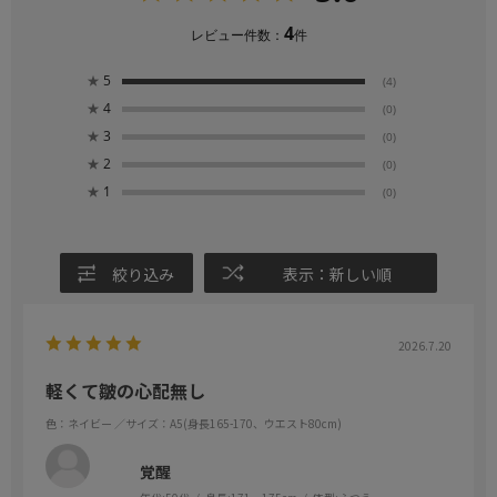
4
レビュー件数：
件
★
5
(4)
★
4
(0)
★
3
(0)
★
2
(0)
★
1
(0)
絞り込み
表示：新しい順
2026.7.20
軽くて皺の心配無し
色：ネイビー
／サイズ：A5(身長165-170、ウエスト80cm)
覚醒