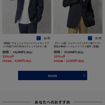
全1色
全1色
【即納】ウォッシャブルジャケットセットア
【ウール混】ジャケット2つボタン紺ブレザー
ップ対応TOKYORUNストレッチ2ボタン背抜き
背抜き無地リージェントハウス通年【定番】
仕様ブレスエフェクト生地春夏
価格：
価格：
14,300円
27,500円
(税込)
(税込)
38%off
20%off
8,900円
22,000円
WEB価格：
(税込)
WEB価格：
(税込)
more
あなたへのおすすめ