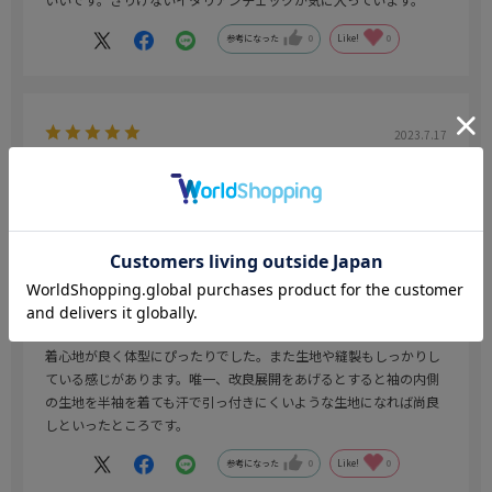
参考になった
0
Like!
0
2023.7.17
着心地が良い
色：ネイビー
／サイズ：AB7(身長175-180、ウエスト90cm)
no name
年代:
30代
身長:
180cm～
体型:
ふつう
着心地が良く体型にぴったりでした。また生地や縫製もしっかりし
ている感じがあります。唯一、改良展開をあげるとすると袖の内側
の生地を半袖を着ても汗で引っ付きにくいような生地になれば尚良
しといったところです。
参考になった
0
Like!
0