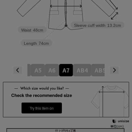
Sleeve cuff width
13.2cm
Waist
48cm
Length
74cm
A4
A5
A6
A7
AB4
AB5
AB6
Check the recommended size
Try this item on