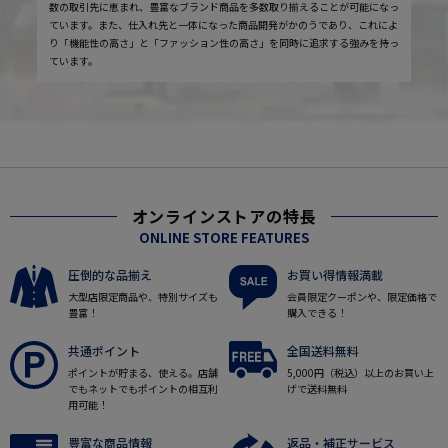
数の取引先に恵まれ、豊富なブランド商品を多数取り揃えることが可能になっ
ています。また、仕入れ先と一体になった商品開発がかのうであり、これによ
り「機能性の高さ」と「ファッション性の高さ」を同時に追求する強みを持っ
ています。
オンラインストアの特長
ONLINE STORE FEATURES
圧倒的な品揃え
お買い得情報満載
大型店限定商品や、特別サイズも
会員限定クーポンや、限定価格で
豊富！
購入できる！
共通ポイント
全国送料無料
ポイントが貯まる、使える。店舗
5,000円（税込）以上のお買い上
でもネットでもポイントの相互利
げで送料無料
用可能！
豊富な商品情報
返品・補正サービス