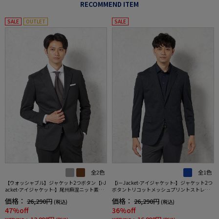
RECOMMEND ITEM
SALE
OUTLET
SALE
全2色
全1色
【ウォッシャブル】ジャケット2つボタン【i-J
【i－Jacket-アイジャケット-】ジャケット2つ
acket-アイジャケット-】尾州麻混ニット素材
ボタントリコットメッシュプリントストレッ
クールモーション裏地春夏
チニット素材高通気軽量春夏
価格：
価格：
26,290円
26,290円
(税込)
(税込)
47%off
36%off