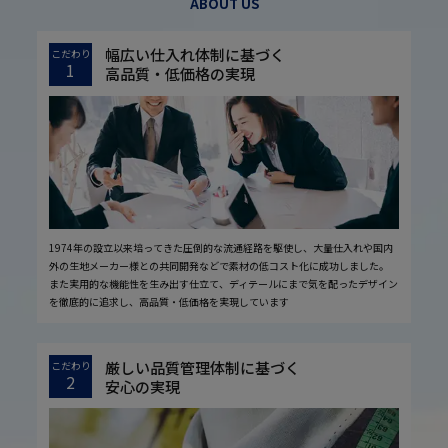
ABOUT US
幅広い仕入れ体制に基づく
こだわり
1
高品質・低価格の実現
1974年の設立以来培ってきた圧倒的な流通経路を駆使し、大量仕入れや国内
外の生地メーカー様との共同開発などで素材の低コスト化に成功しました。
また実用的な機能性を生み出す仕立て、ディテールにまで気を配ったデザイン
を徹底的に追求し、高品質・低価格を実現しています
厳しい品質管理体制に基づく
こだわり
2
安心の実現