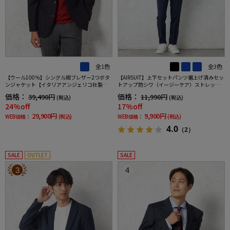
全1色
全3色
【ウール100％】シングル紺ブレザー2つボタ
【AIRSUIT】上下セットパンツ裾上げ済みセッ
ンジャケット【イタリアアンジェリコ社製生
トアップ防シワ（イージーケア）ストレッチ
地】ネイビー無地リッケンバッカー通年
通年吸汗速乾UVカット2つボタンジャケットノ
価格：
価格：
39,490円
11,990円
(税込)
(税込)
ータックスラックス春夏
24%off
17%off
29,900円
9,900円
WEB価格：
(税込)
WEB価格：
(税込)
4.0
（2）
SALE
OUTLET
SALE
3
4