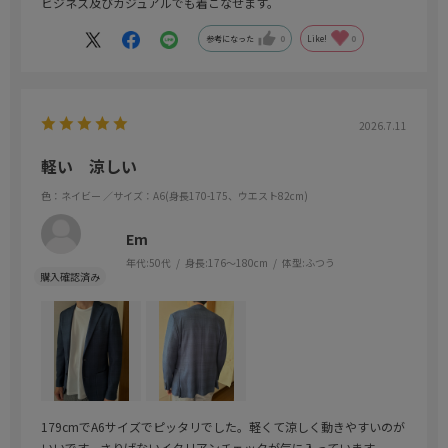
ビジネス及びカジュアルでも着こなせます。
参考になった
0
Like!
0
2026.7.11
軽い 涼しい
色：ネイビー
／サイズ：A6(身長170-175、ウエスト82cm)
Em
年代:
50代
身長:
176～180cm
体型:
ふつう
179cmでA6サイズでピッタリでした。軽くて涼しく動きやすいのが
いいです。さりげないイタリアンチェックが気に入っています。