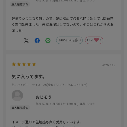
年代:
50代
身長:
171～175cm
体型:
ふつう
軽量でシワになり難いので、鞄に詰めて必要な時に出しても問題無
く着用出来ました。未だ洗濯はしてないので、そこはこれからのお
楽しみ。
参考になった
0
Like!
0
2026.7.18
気に入ってます。
色：ネイビー
／サイズ：A6(身長170-175、ウエスト82cm)
おじそう
年代:
50代
身長:
176～180cm
体型:
ふつう
イメージ通りで生地感も良く愛用しています。