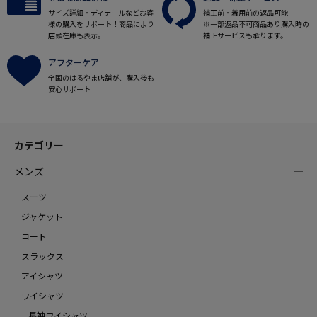
サイズ詳細・ディテールなどお客
補正前・着用前の返品可能
様の購入をサポート！商品により
※一部返品不可商品あり購入時の
店頭在庫も表示。
補正サービスも承ります。
アフターケア
全国のはるやま店舗が、購入後も
安心サポート
カテゴリー
メンズ
スーツ
ジャケット
コート
スラックス
アイシャツ
ワイシャツ
長袖ワイシャツ