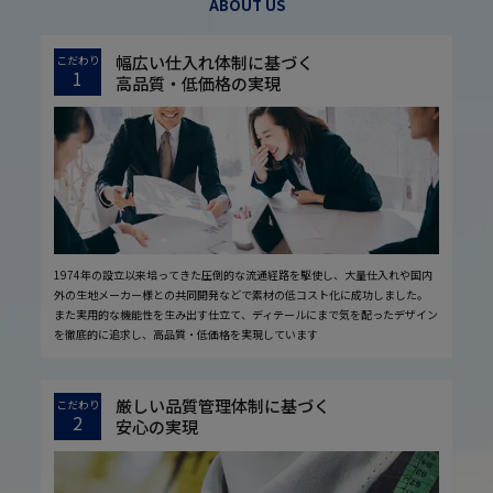
ABOUT US
幅広い仕入れ体制に基づく
こだわり
1
高品質・低価格の実現
1974年の設立以来培ってきた圧倒的な流通経路を駆使し、大量仕入れや国内
外の生地メーカー様との共同開発などで素材の低コスト化に成功しました。
また実用的な機能性を生み出す仕立て、ディテールにまで気を配ったデザイン
を徹底的に追求し、高品質・低価格を実現しています
厳しい品質管理体制に基づく
こだわり
2
安心の実現