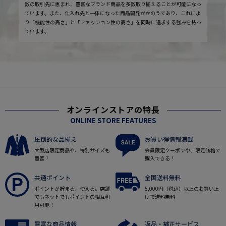
数の取引先に恵まれ、豊富なブランド商品を多数取り揃えることが可能になっ
ています。また、仕入れ先と一体になった商品開発がかのうであり、これによ
り「機能性の高さ」と「ファッション性の高さ」を同時に追求する強みを持っ
ています。
オンラインストアの特長
ONLINE STORE FEATURES
圧倒的な品揃え
お買い得情報満載
大型店限定商品や、特別サイズも
会員限定クーポンや、限定価格で
豊富！
購入できる！
共通ポイント
全国送料無料
ポイントが貯まる、使える。店舗
5,000円（税込）以上のお買い上
でもネットでもポイントの相互利
げで送料無料
用可能！
豊富な商品情報
返品・補正サービス