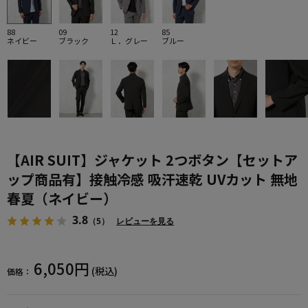
88
09
12
85
ネイビー
ブラック
Ｌ．グレー
ブルー
【AIR SUIT】ジャケット 2つボタン【セットア
ップ商品有】接触冷感 吸汗速乾 UVカット 無地
春夏（ネイビー）
3.8
（5）
レビューを見る
6,050円
(税込)
価格：