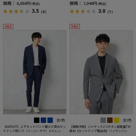
汗速乾UVカット
汗速乾UVカット春夏
価格：
価格：
6,050円
7,040円
(税込)
(税込)
3.5
3.0
（4）
（1）
SALE
SALE
全3色
全3色
【AIRSUIT】上下セットパンツ裾上げ済みセッ
【接触冷感】ジャケット2つボタン超軽量TW
トアップ防シワ（イージーケア）ストレッチ
素材【セットアップ商品有】リッケンバッカ
通年吸汗速乾UVカット2つボタンジャケットノ
ーブラック春夏