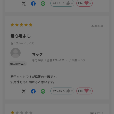
参考になった
0
Like!
0
2026.5.28
着心地よし
色：ブルー
／サイズ：L
マック
年代:
60代
身長:
171～175cm
体型:
ふつう
若干タイトですが満足の一着です。
汎用性もあり助かると思います。
参考になった
0
Like!
0
2025.12.17