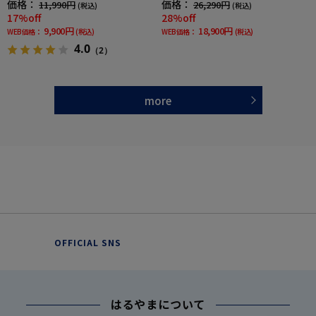
価格：
価格：
11,990円
26,290円
(税込)
(税込)
ータックスラックス春夏
17%off
28%off
9,900円
18,900円
WEB価格：
(税込)
WEB価格：
(税込)
4.0
（2）
more
OFFICIAL SNS
はるやまについて