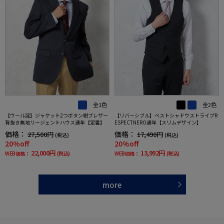
全1色
全2色
【ウール混】ジャケット2つボタン紺ブレザー
【リバーシブル】ベストシャドウストライプR
背抜き無地リージェントハウス通年【定番】
ESPECTNERO通年【スリムデザイン】
価格：
価格：
27,500円
17,490円
(税込)
(税込)
20%off
20%off
22,000円
13,992円
WEB価格：
(税込)
WEB価格：
(税込)
more