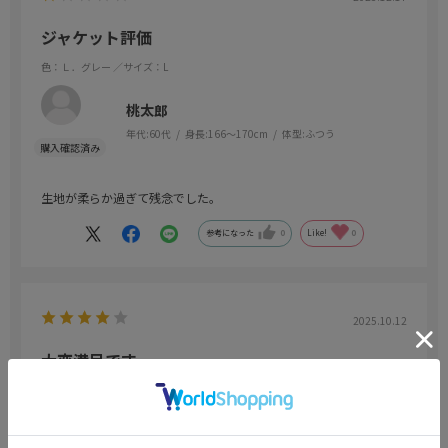
ジャケット評価
色：Ｌ．グレー
／サイズ：L
桃太郎
年代:
60代
身長:
166～170cm
体型:
ふつう
生地が柔らか過ぎて残念でした。
参考になった
0
Like!
0
2025.10.12
大変満足です
色：Ｌ．グレー
／サイズ：ABLL
たみ