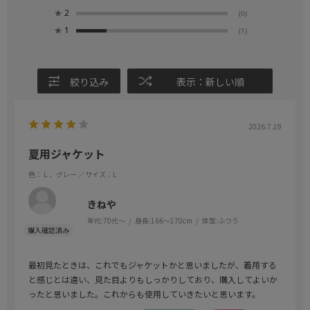
★
2
(0)
★
1
(1)
絞り込み
表示：新しい順
2026.7.19
夏用ジャケット
色：Ｌ．グレー
／サイズ：L
きねや
年代:
70代～
身長:
166～170cm
体型:
ふつう
最初見たときは、これでもジャケットかと思いましたが、着用する
と感じとは違い、見た目よりもしっかりしており、購入してよいか
ったと思いました。これからも使用していきたいと思います。