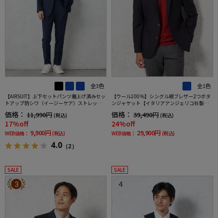
全3色
全1色
【AIRSUIT】上下セットパンツ裾上げ済みセッ
【ウール100％】シングル紺ブレザー2つボタ
トアップ防シワ（イージーケア）ストレッチ
ンジャケット【イタリアアンジェリコ社製生
通年吸汗速乾UVカット2つボタンジャケットノ
地】ネイビー無地リッケンバッカー通年
価格：
価格：
11,990円
39,490円
(税込)
(税込)
ータックスラックス春夏
17%off
24%off
9,900円
29,900円
WEB価格：
(税込)
WEB価格：
(税込)
4.0
（2）
SALE
SALE
3
4