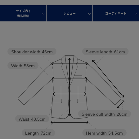
サイズ表 /
レビュー
コーディネート
商品詳細
Shoulder width
46cm
Sleeve length
61cm
Width
53cm
Sleeve cuff width
20cm
Waist
48.5cm
Length
72cm
Hem width
54.5cm