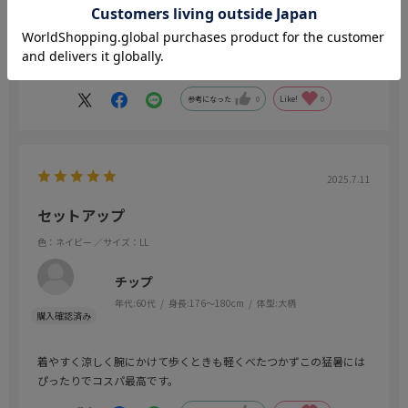
年代:
50代
身長:
161～165cm
体型:
大柄
大変薄くて、暑い日には、丁度良いです。
参考になった
0
Like!
0
2025.7.11
セットアップ
色：ネイビー
／サイズ：LL
チップ
年代:
60代
身長:
176～180cm
体型:
大柄
着やすく涼しく腕にかけて歩くときも軽くべたつかずこの猛暑には
ぴったりでコスパ最高です。