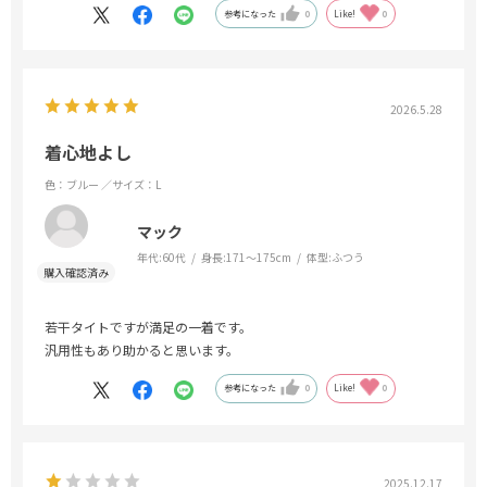
参考になった
0
Like!
0
2026.5.28
着心地よし
色：ブルー
／サイズ：L
マック
年代:
60代
身長:
171～175cm
体型:
ふつう
若干タイトですが満足の一着です。
汎用性もあり助かると思います。
参考になった
0
Like!
0
2025.12.17