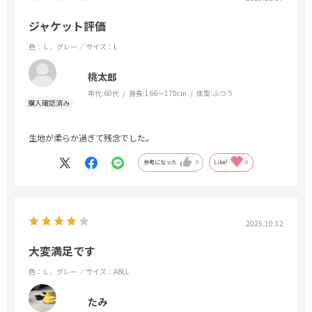
ジャケット評価
色：Ｌ．グレー
／サイズ：L
桃太郎
年代:
60代
身長:
166～170cm
体型:
ふつう
生地が柔らか過ぎて残念でした。
参考になった
0
Like!
0
2025.10.12
大変満足です
色：Ｌ．グレー
／サイズ：ABLL
たみ