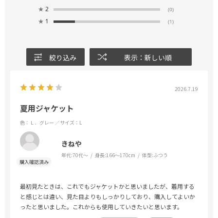
★
2
(0)
★
1
(1)
絞り込み
表示：新しい順
2026.7.19
夏用ジャケット
色：Ｌ．グレー
／サイズ：L
きねや
年代:
70代～
身長:
166～170cm
体型:
ふつう
最初見たときは、これでもジャケットかと思いましたが、着用する
と感じとは違い、見た目よりもしっかりしており、購入してよいか
ったと思いました。これからも使用していきたいと思います。