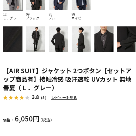
12
09
85
88
Ｌ．グレー
ブラック
ブルー
ネイビー
【AIR SUIT】ジャケット 2つボタン【セットア
ップ商品有】接触冷感 吸汗速乾 UVカット 無地
春夏（Ｌ．グレー）
3.8
（5）
レビューを見る
6,050円
(税込)
価格：