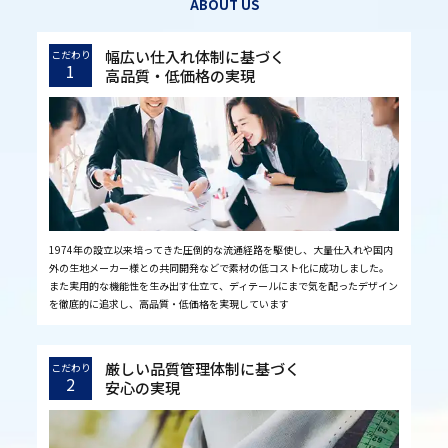
ABOUT US
幅広い仕入れ体制に基づく
こだわり
1
高品質・低価格の実現
1974年の設立以来培ってきた圧倒的な流通経路を駆使し、大量仕入れや国内
外の生地メーカー様との共同開発などで素材の低コスト化に成功しました。
また実用的な機能性を生み出す仕立て、ディテールにまで気を配ったデザイン
を徹底的に追求し、高品質・低価格を実現しています
厳しい品質管理体制に基づく
こだわり
2
安心の実現