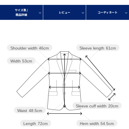
サイズ表 /
レビュー
コーディネート
商品詳細
Shoulder width
46cm
Sleeve length
61cm
Width
53cm
Sleeve cuff width
20cm
Waist
48.5cm
Length
72cm
Hem width
54.5cm