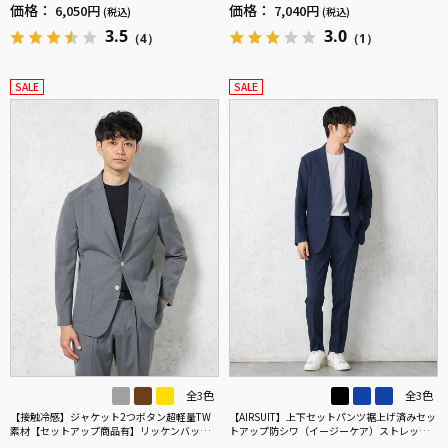
汗速乾UVカット
汗速乾UVカット春夏
価格：
価格：
6,050円
7,040円
(税込)
(税込)
3.5
3.0
（4）
（1）
SALE
SALE
全3色
全3色
【接触冷感】ジャケット2つボタン超軽量TW
【AIRSUIT】上下セットパンツ裾上げ済みセッ
素材【セットアップ商品有】リッケンバッカ
トアップ防シワ（イージーケア）ストレッチ
ーブラック春夏
通年吸汗速乾UVカット2つボタンジャケットノ