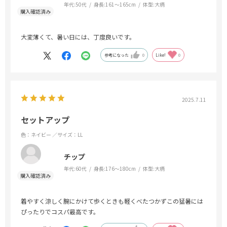
年代:
50代
身長:
161～165cm
体型:
大柄
大変薄くて、暑い日には、丁度良いです。
参考になった
0
Like!
0
2025.7.11
セットアップ
色：ネイビー
／サイズ：LL
チップ
年代:
60代
身長:
176～180cm
体型:
大柄
着やすく涼しく腕にかけて歩くときも軽くべたつかずこの猛暑には
ぴったりでコスパ最高です。