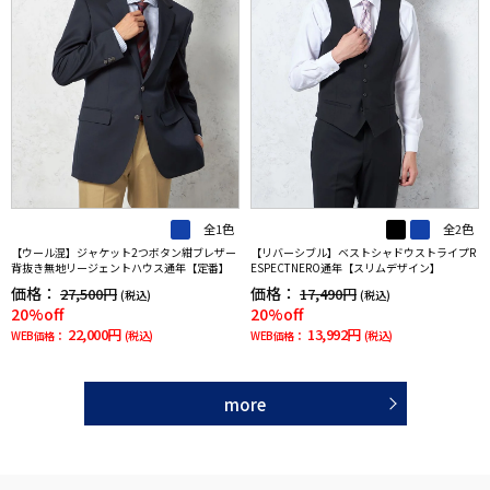
全1色
全2色
【ウール混】ジャケット2つボタン紺ブレザー
【リバーシブル】ベストシャドウストライプR
背抜き無地リージェントハウス通年【定番】
ESPECTNERO通年【スリムデザイン】
価格：
価格：
27,500円
17,490円
(税込)
(税込)
20%off
20%off
22,000円
13,992円
WEB価格：
(税込)
WEB価格：
(税込)
more