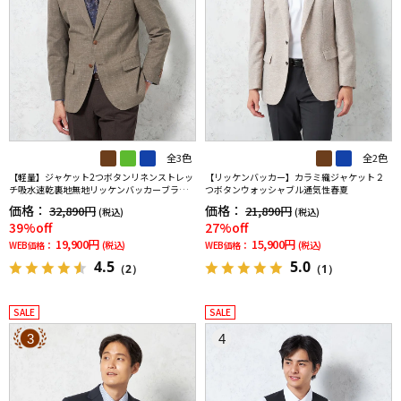
全3色
全2色
【軽量】ジャケット2つボタンリネンストレッ
【リッケンバッカー】カラミ織ジャケット２
チ吸水速乾裏地無地リッケンバッカーブラッ
つボタンウォッシャブル通気性春夏
ク春夏
価格：
価格：
32,890円
21,890円
(税込)
(税込)
39%off
27%off
19,900円
15,900円
WEB価格：
(税込)
WEB価格：
(税込)
4.5
5.0
（2）
（1）
SALE
SALE
3
4