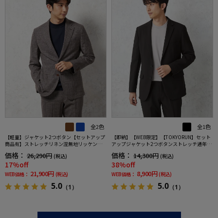
全2色
全1色
【軽量】ジャケット2つボタン【セットアップ
【即納】【WEB限定】【TOKYORUN】セット
商品有】ストレッチリネン混無地リッケンバ
アップジャケット2つボタンストレッチ通年ウ
ッカー春夏
ォッシャブル
価格：
価格：
26,290円
14,300円
(税込)
(税込)
17%off
38%off
21,900円
8,900円
WEB価格：
(税込)
WEB価格：
(税込)
5.0
5.0
（1）
（1）