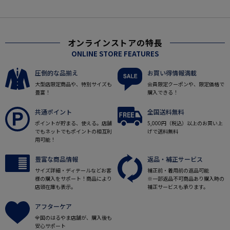
オンラインストアの特長
ONLINE STORE FEATURES
圧倒的な品揃え
お買い得情報満載
大型店限定商品や、特別サイズも
会員限定クーポンや、限定価格で
豊富！
購入できる！
共通ポイント
全国送料無料
ポイントが貯まる、使える。店舗
5,000円（税込）以上のお買い上
でもネットでもポイントの相互利
げで送料無料
用可能！
豊富な商品情報
返品・補正サービス
サイズ詳細・ディテールなどお客
補正前・着用前の返品可能
様の購入をサポート！商品により
※一部返品不可商品あり購入時の
店頭在庫も表示。
補正サービスも承ります。
アフターケア
全国のはるやま店舗が、購入後も
安心サポート