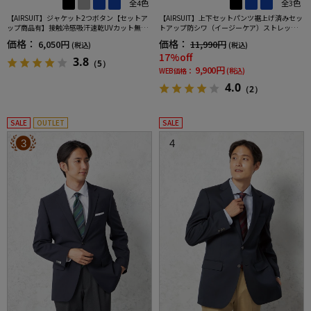
全4色
全3色
【AIRSUIT】ジャケット2つボタン【セットア
【AIRSUIT】上下セットパンツ裾上げ済みセッ
ップ商品有】接触冷感吸汗速乾UVカット無地
トアップ防シワ（イージーケア）ストレッチ
春夏
通年吸汗速乾UVカット2つボタンジャケットノ
価格：
価格：
6,050円
11,990円
(税込)
(税込)
ータックスラックス春夏
17%off
3.8
（5）
9,900円
WEB価格：
(税込)
4.0
（2）
SALE
OUTLET
SALE
3
4