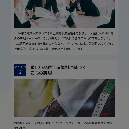
1974年の設立以来培ってきた圧倒的な流通経路を駆使し、大量仕入れや国内
外の生地メーカー様との共同開発などで素材の低コスト化に成功しました。
また実用的な機能性を生み出す仕立て、ディテールにまで気を配ったデザイン
を徹底的に追求し、高品質・低価格を実現しています
厳しい品質管理体制に基づく
こだわり
2
安心の実現
お客様に安心してお買い物していただくために、厳しい品質検査基準を設定し
ています。