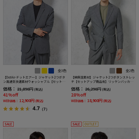
全3色
全2色
【DotAir-ドットエアー-】ジャケット2つボタ
【綿麻混素材】ジャケット2つボタンストレッ
ン高通気快適素材ウォッシャブル【セットア
チ【セットアップ商品有】リッケンバッカー
ップ商品有】TOKYORUN
ブラック春夏
価格：
価格：
21,890円
26,290円
(税込)
(税込)
41%off
28%off
12,900円
18,900円
WEB価格：
(税込)
WEB価格：
(税込)
4.7
（7）
SALE
SALE
OUTLET