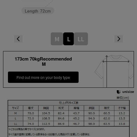
Length
72cm
M
L
LL
173cm 70kgRecommended
M
Find out more on your body type