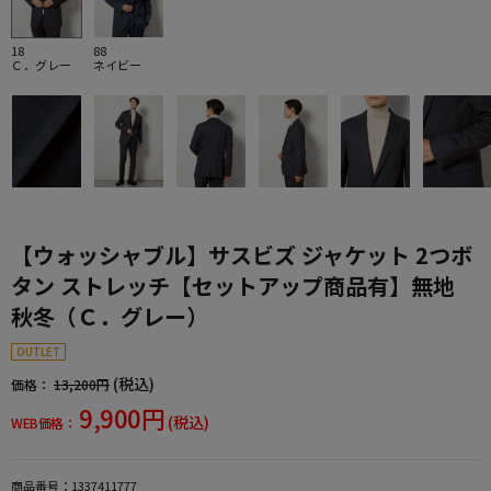
18
88
Ｃ．グレー
ネイビー
【ウォッシャブル】サスビズ ジャケット 2つボ
タン ストレッチ【セットアップ商品有】無地
秋冬（Ｃ．グレー）
OUTLET
(税込)
価格：
13,200円
9,900円
(税込)
WEB価格：
商品番号：
1337411777