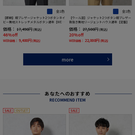
全1色
全1色
【即納】紺ブレザージャケット2つボタンネイ
【ウール混】ジャケット2つボタン紺ブレザー
ビー無地ストレッチメタルボタン通年【WEB
背抜き無地リージェントハウス通年【定番】
限定】【セットアップ対応】
価格：
価格：
17,490円
27,500円
(税込)
(税込)
46%off
20%off
9,400円
22,000円
WEB価格：
(税込)
WEB価格：
(税込)
more
あなたへのおすすめ
RECOMMEND ITEM
SALE
OUTLET
SALE