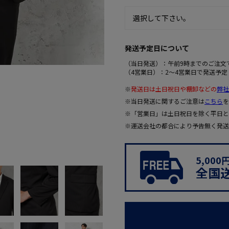
発送予定日について
（当日発送）：午前9時までのご注文
（4営業日）：2～4営業日で発送予定
※
発送日は土日祝日や棚卸などの
弊社
※当日発送に関するご注意は
こちら
を
※「営業日」は土日祝日を除く平日と
※運送会社の都合により予告無く発送
5,00
全国