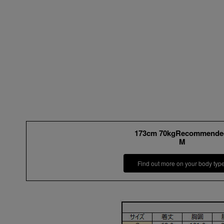
173cm 70kgRecommende
M
Find out more on your body typ