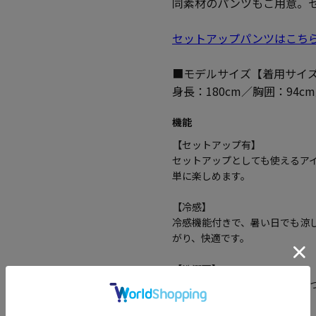
同素材のパンツもご用意。
セットアップパンツはこち
■モデルサイズ【着用サイズ
身長：180cm／胸囲：94c
機能
【セットアップ有】
セットアップとしても使えるア
単に楽しめます。
【冷感】
冷感機能付きで、暑い日でも涼
がり、快適です。
【洗濯可】
洗濯可能で、いつでも清潔に保
イテムです。