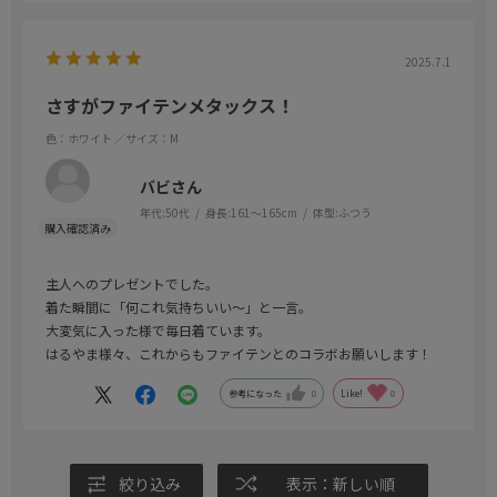
2025.7.1
さすがファイテンメタックス！
色：ホワイト
／サイズ：M
バビさん
年代:
50代
身長:
161～165cm
体型:
ふつう
主人へのプレゼントでした。
着た瞬間に「何これ気持ちいい～」と一言。
大変気に入った様で毎日着ています。
はるやま様々、これからもファイテンとのコラボお願いします！
参考になった
0
Like!
0
絞り込み
表示：新しい順