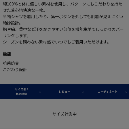
綿100％と体に優しい素材を使用し、パターンにもこだわりを持た
せた着心地快適な一枚。
半袖シャツを着用したり、第一ボタンを外しても肌着が見えにくい
絶妙設計。
胸や脇、背中など汗をかきやすい部位を機能生地でしっかりカバー
リングします。
シーズンを問わない素材感でいつでもご着用いただけます。
機能
抗菌防臭
こだわり設計
サイズ表 /
レビュー
コーディネート
商品詳細
サイズ計測中