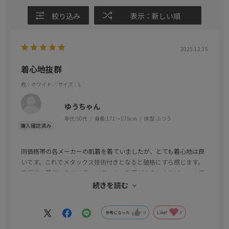
絞り込み
表示：新しい順
2025.12.15
着心地抜群
色：ホワイト
／サイズ：L
ゆうちゃん
年代:
50代
身長:
171～175cm
体型:
ふつう
同価格帯の各メーカーの肌着を着ていましたが、とても着心地は良
いです。これでメタックス技術付きとなると破格にすら感じます。
薄手でも着ているだけで、リラックス効果があるとなれば、この寒
い季節には、さらに厚手の肌着を重ね着しています。
続きを読む
通年使える最高の肌着です。
参考になった
0
Like!
0