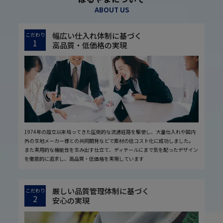
ABOUT US
幅広い仕入れ体制に基づく
こだわり
1
高品質・低価格の実現
1974年の設立以来培ってきた圧倒的な流通経路を駆使し、大量仕入れや国内
外の生地メーカー様との共同開発などで素材の低コスト化に成功しました。
また実用的な機能性を生み出す仕立て、ディテールにまで気を配ったデザイン
を徹底的に追求し、高品質・低価格を実現しています
厳しい品質管理体制に基づく
こだわり
2
安心の実現