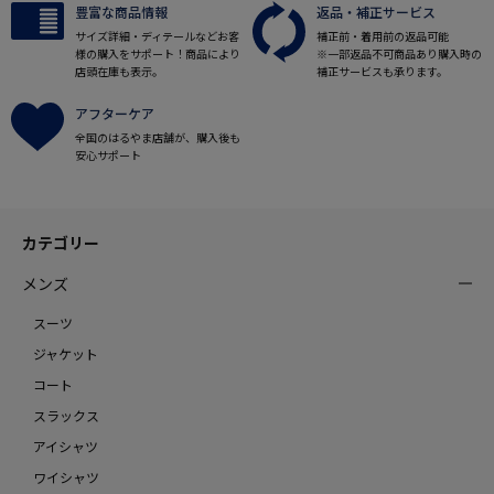
豊富な商品情報
返品・補正サービス
サイズ詳細・ディテールなどお客
補正前・着用前の返品可能
様の購入をサポート！商品により
※一部返品不可商品あり購入時の
店頭在庫も表示。
補正サービスも承ります。
アフターケア
全国のはるやま店舗が、購入後も
安心サポート
カテゴリー
メンズ
スーツ
ジャケット
コート
スラックス
アイシャツ
ワイシャツ