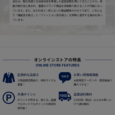
当社は、取引先様との共栄共存を重視した経営姿勢を貫いてきたことから、多
数の取引先に恵まれ、豊富なブランド商品を多数取り揃えることが可能になっ
ています。また、仕入れ先と一体になった商品開発がかのうであり、これによ
り「機能性の高さ」と「ファッション性の高さ」を同時に追求する強みを持っ
ています。
オンラインストアの特長
ONLINE STORE FEATURES
圧倒的な品揃え
お買い得情報満載
大型店限定商品や、特別サイズも
会員限定クーポンや、限定価格で
豊富！
購入できる！
共通ポイント
全国送料無料
ポイントが貯まる、使える。店舗
5,000円（税込）以上のお買い上
でもネットでもポイントの相互利
げで送料無料
用可能！