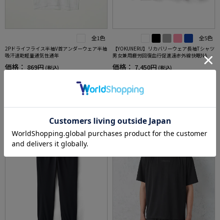
全1色
全5色
2Pドライフライス半袖V首アンダーウェア半袖
【YOKUNERU】リカバリーウェア長袖Tシャツ
吸汗速乾軽量通気性通年
男女兼用疲労回復血行促進遠赤外線快眠NANO
MIX(R)【一般医療機器】SS～LLサイズ
価格：
価格：
869円
7,450円
(税込)
(税込)
5.0
（1）
3
4