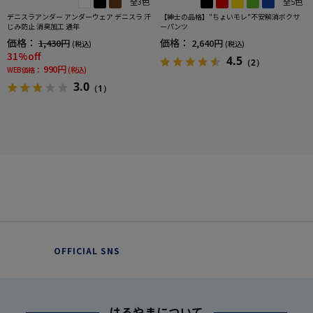
全3色
全5色
デニスラアンダー アンダーウェア デニスラ 汗
【紳士の品格】"ちょいモレ"不安解消ボクサ
じみ防止 消臭加工 通年
ーパンツ
価格：
価格：
1,430円
2,640円
(税込)
(税込)
31%off
4.5
（2）
990円
WEB価格：
(税込)
3.0
（1）
OFFICIAL SNS
はるやまについて