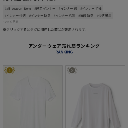
#all_season_item
#通年 インナー
#インナー 綿
#インナー 半袖
#インナー 快適
#インナー 防臭
#インナー 抗菌
#抗菌 防臭
#快適 通年
もっと見る
※クリックするとタグに関連した商品が表示されます。
アンダーウェア売れ筋ランキング
RANKING
1
2