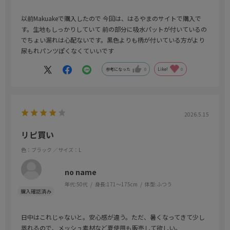
以前Makuakeで購入したので 今回は、はるやまのサイトで購入で
す。生地もしっかりしていて 前の部分に吸水パットが付いているの
でちょい漏れは心配ないです。黒色よりも柄が付いている方がより
尿もれパンツぽくなくていいです
参考になった
0
Like!
0
2026.5.15
リピ買い
色：ブラック
／サイズ：L
no name
年代:
50代
身長:
171～175cm
体型:
ふつう
日中はこれじゃないと。安心感が違う。ただ、暑くなってきて少し
蒸れるので、メッシュ素材など夏使用も販売して欲しい。