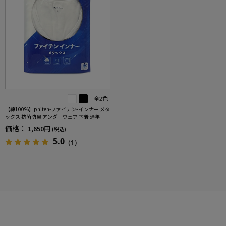
全2色
【綿100%】phiten-ファイテン- インナー メタ
ックス 抗菌防臭 アンダーウェア 下着 通年
価格：
1,650円
(税込)
5.0
（1）