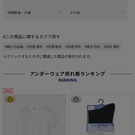
特価長袖・半袖
その他
#この商品に関するタグで探す
#紳士の品格
#快適 通年
#快適 吸水
#快適 防水
#吸水 防水
#防水 通年
※クリックするとタグに関連した商品が表示されます。
アンダーウェア売れ筋ランキング
RANKING
SALE
1
2