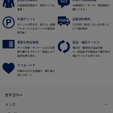
大型店限定商品や、特別サイズも
会員限定クーポンや、限定価格で
豊富！
購入できる！
共通ポイント
全国送料無料
ポイントが貯まる、使える。店舗
5,000円（税込）以上のお買い上
でもネットでもポイントの相互利
げで送料無料
用可能！
豊富な商品情報
返品・補正サービス
サイズ詳細・ディテールなどお客
補正前・着用前の返品可能
様の購入をサポート！商品により
※一部返品不可商品あり購入時の
店頭在庫も表示。
補正サービスも承ります。
アフターケア
全国のはるやま店舗が、購入後も
安心サポート
カテゴリー
メンズ