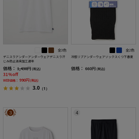
全3色
全2色
デニスラアンダーアンダーウェアデニスラ汗
冷感リブアンダーウェアソックスくつ下春夏
じみ防止消臭加工通年
価格：
価格：
1,430円
660円
(税込)
(税込)
31%off
990円
WEB価格：
(税込)
3.0
（1）
3
4