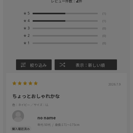
2
レビュー件数：
件
★
5
(1)
★
4
(1)
★
3
(0)
★
2
(0)
★
1
(0)
絞り込み
表示：新しい順
2026.7.9
ちょっとおしゃれかな
色：ネイビー
／サイズ：LL
no name
年代:
50代
身長:
171～175cm