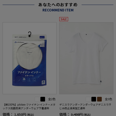
あなたへのおすすめ
RECOMMEND ITEM
SALE
全2色
全3色
【綿100%】phiten-ファイテン-インナーメタ
デニスラアンダーアンダーウェアデニスラ汗
ックス抗菌防臭アンダーウェア下着通年
じみ防止消臭加工通年
価格：
価格：
1,650円
1,430円
(税込)
(税込)