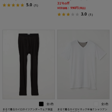
31%off
5.0
（1）
990円
WEB価格：
(税込)
3.0
（1）
全1色
全1色
まるで着るカイロタイツアンダーウェア保温
まるで着るカイロＶネック半袖Ｔシャツアン