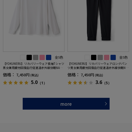
全5色
全5色
【YOKUNERU】リカバリーウェア長袖Tシャツ
【YOKUNERU】リカバリーウェアロングパン
男女兼用疲労回復血行促進遠赤外線快眠NANO
ツ男女兼用疲労回復血行促進遠赤外線快眠NA
MIX(R)【一般医療機器】SS～LLサイズ
NOMIX(R)【一般医療機器】SS～LLサイズ
価格：
価格：
7,450円
7,450円
(税込)
(税込)
5.0
3.6
（1）
（5）
more