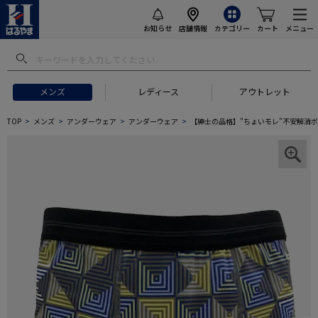
お知らせ
店舗情報
カテゴリー
カート
メニュー
メンズ
レディース
アウトレット
TOP
メンズ
アンダーウェア
アンダーウェア
【紳士の品格】"ちょいモレ"不安解消