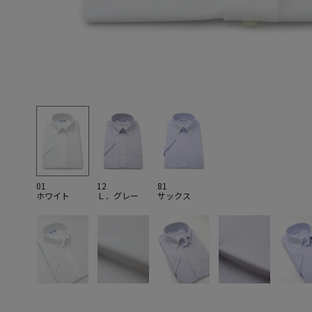
01
12
81
ホワイト
Ｌ．グレー
サックス