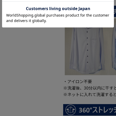
■機能
・アイロン不要
※洗濯後、30分以内に干す
※ネットに入れて洗濯する