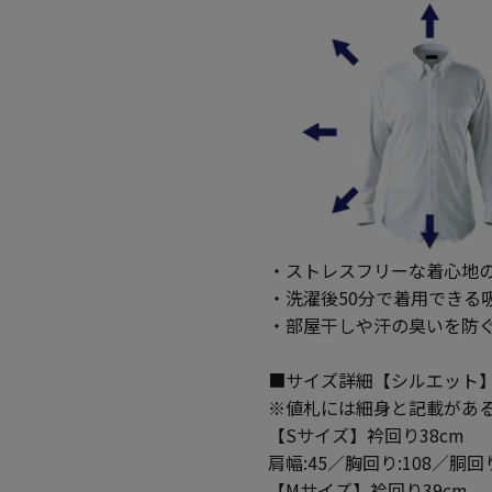
・ストレスフリーな着心地の
・洗濯後50分で着用できる
・部屋干しや汗の臭いを防
■サイズ詳細【シルエット
※値札には細身と記載があ
【Sサイズ】衿回り38cm
肩幅:45／胸回り:108／胴回り
【Mサイズ】衿回り39cm