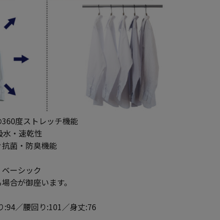
360度ストレッチ機能
吸水・速乾性
ぐ抗菌・防臭機能
】ベーシック
る場合が御座います。
:94／腰回り:101／身丈:76