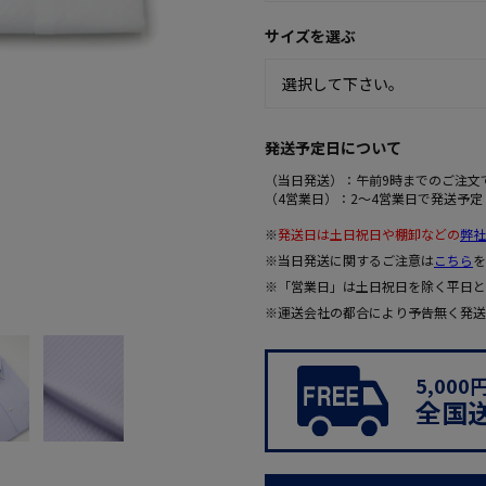
サイズを選ぶ
発送予定日について
（当日発送）：午前9時までのご注文
（4営業日）：2～4営業日で発送予定
※
発送日は土日祝日や棚卸などの
弊社
※当日発送に関するご注意は
こちら
を
※「営業日」は土日祝日を除く平日と
※運送会社の都合により予告無く発送
5,00
全国