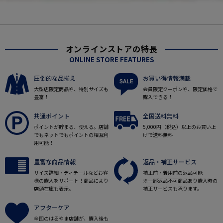
オンラインストアの特長
ONLINE STORE FEATURES
圧倒的な品揃え
お買い得情報満載
大型店限定商品や、特別サイズも
会員限定クーポンや、限定価格で
豊富！
購入できる！
共通ポイント
全国送料無料
ポイントが貯まる、使える。店舗
5,000円（税込）以上のお買い上
でもネットでもポイントの相互利
げで送料無料
用可能！
豊富な商品情報
返品・補正サービス
サイズ詳細・ディテールなどお客
補正前・着用前の返品可能
様の購入をサポート！商品により
※一部返品不可商品あり購入時の
店頭在庫も表示。
補正サービスも承ります。
アフターケア
全国のはるやま店舗が、購入後も