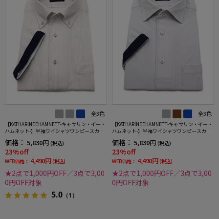
全3色
全3色
【KATHARINEEHAMNETT-キャサリン・イー・
【KATHARINEEHAMNETT-キャサリン・イー・
ハムネット-】半袖ワイシャツワンピースカラ
ハムネット-】半袖ワイシャツワンピースカラ
ーボタンダウン360°ストレッチ吸水速乾チェ
ーセミワイド360°ストレッチ吸水速乾へリン
価格：
価格：
5,830円
5,830円
(税込)
(税込)
ック通年
ボン通年
23%off
23%off
4,490円
4,490円
WEB価格：
(税込)
WEB価格：
(税込)
★2点で1,000円OFF／3点で3,00
★2点で1,000円OFF／3点で3,00
0円OFF対象
0円OFF対象
5.0
（1）