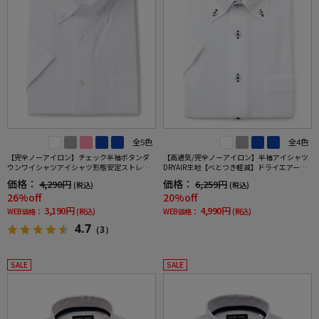
全5色
全4色
【完全ノーアイロン】チェック半袖ボタンダ
【高通気/完全ノーアイロン】半袖アイシャツ
ウンワイシャツアイシャツ形態安定ストレッ
DRYAIR生地【べとつき軽減】ドライエアーボ
チ吸水速乾春夏
タンダウン別布半袖ワイシャツシャドウスト
価格：
価格：
4,290円
6,259円
(税込)
(税込)
ライプ形態安定ストレッチ防汚効果吸汗速乾
26%off
20%off
春夏
3,190円
4,990円
WEB価格：
(税込)
WEB価格：
(税込)
4.7
（3）
SALE
SALE