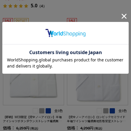
5.0
（4）
SALE
OUTLET
SALE
3
4
全3色
全3色
【即納】WEB限定【完全ノーアイロン】半袖
【完全ノーアイロン】ロンビックセミワイド
アイシャツボタンダウンストレッチ織柄無地i-
半袖ワイシャツ織柄無地形態安定ストレッチ
shirtワイシャツ春夏
吸汗速乾ワイシャツ春夏
価格：
価格：
6,259円
4,290円
(税込)
(税込)