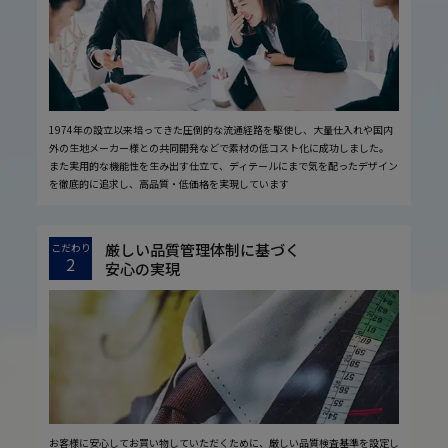
1974年の設立以来培ってきた圧倒的な流通経路を駆使し、大量仕入れや国内
外の生地メーカー様との共同開発などで素材の低コスト化に成功しました。
また実用的な機能性を生み出す仕立て、ディテールにまで気を配ったデザイン
を徹底的に追求し、高品質・低価格を実現しています
厳しい品質管理体制に基づく
こだわり
2
安心の実現
お客様に安心してお買い物していただくために、厳しい品質検査基準を設定し