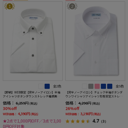
1
2
全2色
全5色
【即納】WEB限定【完全ノーアイロン】半袖
【完全ノーアイロン】チェック半袖ボタンダ
アイシャツボタンダウンストレッチ織柄無地i-
ウンワイシャツアイシャツ形態安定ストレッ
shirtワイシャツ春夏
チ吸水速乾春夏
価格：
価格：
6,259円
4,290円
(税込)
(税込)
30%off
26%off
4,390円
3,190円
WEB価格：
(税込)
WEB価格：
(税込)
4.7
★2点で1,000円OFF／3点で3,00
（3）
0円OFF対象