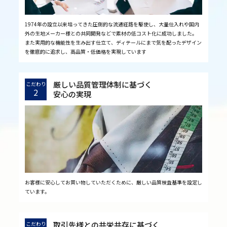
1974年の設立以来培ってきた圧倒的な流通経路を駆使し、大量仕入れや国内
外の生地メーカー様との共同開発などで素材の低コスト化に成功しました。
また実用的な機能性を生み出す仕立て、ディテールにまで気を配ったデザイン
を徹底的に追求し、高品質・低価格を実現しています
厳しい品質管理体制に基づく
こだわり
2
安心の実現
お客様に安心してお買い物していただくために、厳しい品質検査基準を設定し
ています。
取引先様との共栄共存に基づく
こだわり