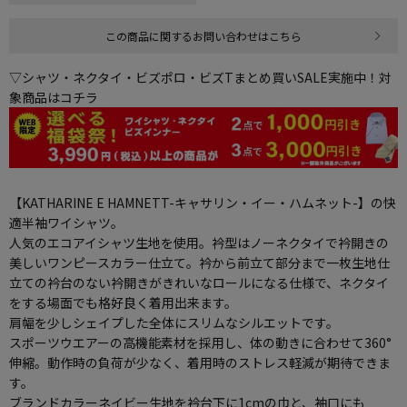
この商品に関するお問い合わせはこちら
▽シャツ・ネクタイ・ビズポロ・ビズTまとめ買いSALE実施中！対
象商品はコチラ
【KATHARINE E HAMNETT-キャサリン・イー・ハムネット-】の快
適半袖ワイシャツ。
人気のエコアイシャツ生地を使用。衿型はノーネクタイで衿開きの
美しいワンピースカラー仕立て。衿から前立て部分まで一枚生地仕
立ての衿台のない衿開きがきれいなロールになる仕様で、ネクタイ
をする場面でも格好良く着用出来ます。
肩幅を少しシェイプした全体にスリムなシルエットです。
スポーツウエアーの高機能素材を採用し、体の動きに合わせて360°
伸縮。動作時の負荷が少なく、着用時のストレス軽減が期待できま
す。
ブランドカラーネイビー生地を衿台下に1cmの巾と、袖口にも