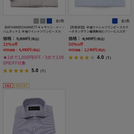
全3色
全1色
【KATHARINEEHAMNETT-キャサリン・イー・
【形態安定】半袖ワイシャツワンピースカラ
ハムネット-】半袖ワイシャツワンピースカラ
ーボタンダウン織柄無地ビバリーヒルズポロ
ーボタンダウン360°ストレッチ吸水速乾チェ
クラブ春夏
価格：
価格：
5,830円
4,389円
(税込)
(税込)
ック通年
23%off
50%off
4,490円
2,190円
WEB価格：
(税込)
WEB価格：
(税込)
4.0
★2点で1,000円OFF／3点で3,00
（1）
0円OFF対象
5.0
（1）
SALE
OUTLET