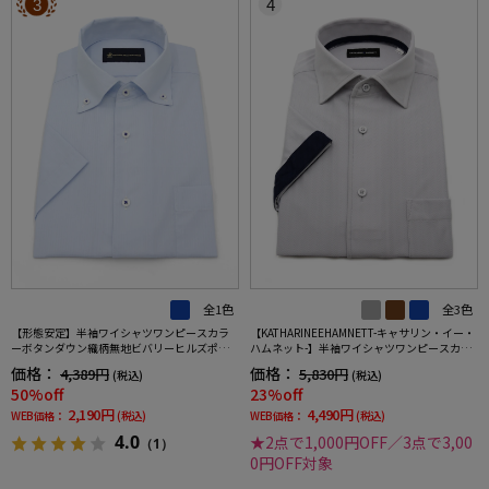
3
4
全1色
全3色
【形態安定】半袖ワイシャツワンピースカラ
【KATHARINEEHAMNETT-キャサリン・イー・
ーボタンダウン織柄無地ビバリーヒルズポロ
ハムネット-】半袖ワイシャツワンピースカラ
クラブ春夏
ーセミワイド360°ストレッチ吸水速乾へリン
価格：
価格：
4,389円
5,830円
(税込)
(税込)
ボン通年
50%off
23%off
2,190円
4,490円
WEB価格：
(税込)
WEB価格：
(税込)
4.0
★2点で1,000円OFF／3点で3,00
（1）
0円OFF対象