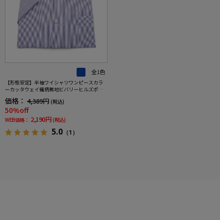
全1色
【形態安定】半袖ワイシャツワンピースカラ
ーカッタウェイ織柄無地ビバリーヒルズポロ
クラブ春夏
価格：
4,389円
(税込)
50%off
2,190円
WEB価格：
(税込)
5.0
（1）