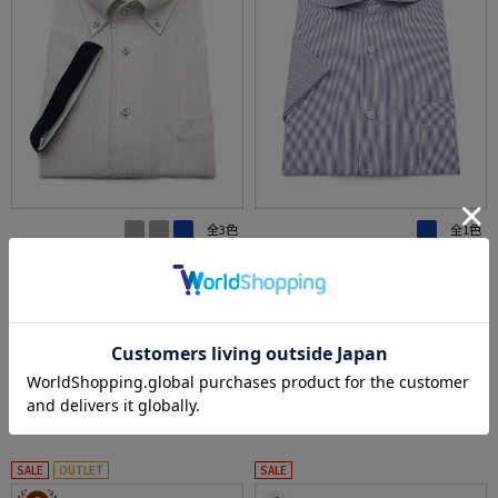
全3色
全1色
【KATHARINEEHAMNETT-キャサリン・イー・
【形態安定】半袖ワイシャツワンピースカラ
ハムネット-】半袖ワイシャツワンピースカラ
ーカッタウェイ織柄無地ビバリーヒルズポロ
ーボタンダウン360°ストレッチ吸水速乾チェ
クラブ春夏
価格：
価格：
5,830円
4,389円
(税込)
(税込)
ック通年
23%off
50%off
4,490円
2,190円
WEB価格：
(税込)
WEB価格：
(税込)
5.0
★2点で1,000円OFF／3点で3,00
（1）
0円OFF対象
5.0
（1）
SALE
OUTLET
SALE