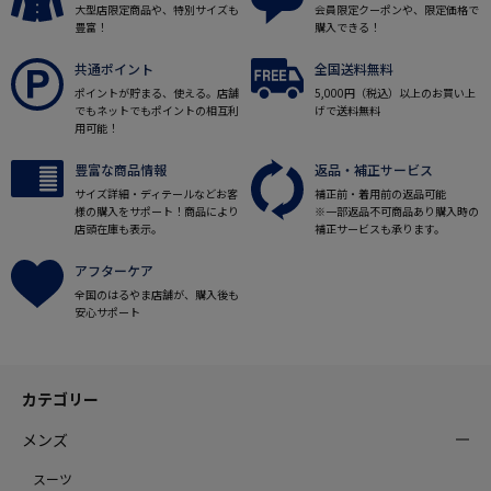
大型店限定商品や、特別サイズも
会員限定クーポンや、限定価格で
豊富！
購入できる！
共通ポイント
全国送料無料
ポイントが貯まる、使える。店舗
5,000円（税込）以上のお買い上
でもネットでもポイントの相互利
げで送料無料
用可能！
豊富な商品情報
返品・補正サービス
サイズ詳細・ディテールなどお客
補正前・着用前の返品可能
様の購入をサポート！商品により
※一部返品不可商品あり購入時の
店頭在庫も表示。
補正サービスも承ります。
アフターケア
全国のはるやま店舗が、購入後も
安心サポート
カテゴリー
メンズ
スーツ