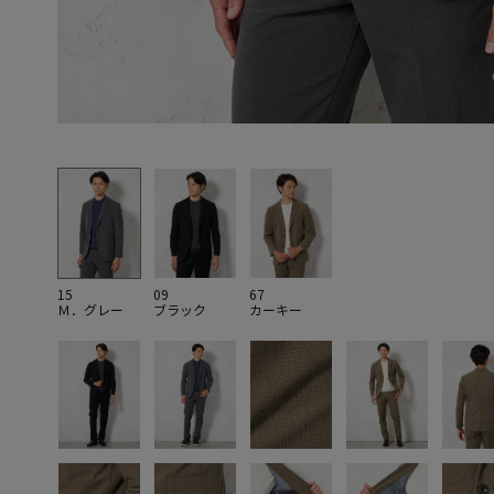
15
09
67
Ｍ．グレー
ブラック
カーキー