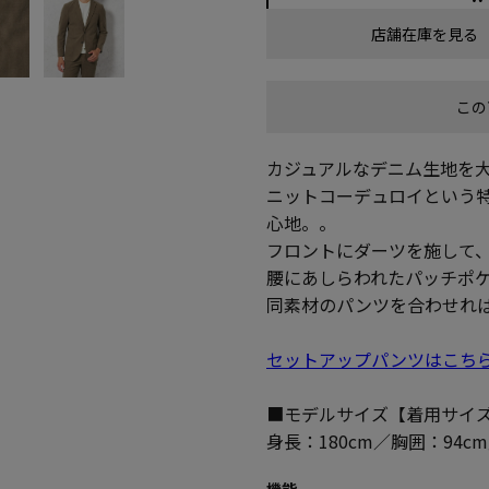
店舗在庫を見る
この
カジュアルなデニム生地を
ニットコーデュロイという特
心地。。
フロントにダーツを施して
腰にあしらわれたパッチポ
同素材のパンツを合わせれ
セットアップパンツはこち
■モデルサイズ【着用サイズ
身長：180cm／胸囲：94c
機能