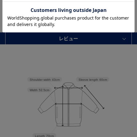
レビュー
Sleeve length
60cm
Shoulder width
43cm
Width
52.5cm
Length
70cm