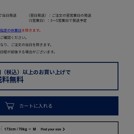
で当日発送
（翌日発送）：ご注文の翌営業日の発送
（5営業日）：3～5営業日で発送予定
指定の休業日
を除きます。
ご確認ください。
なり、ご注文の当日を除きます。
日程が前後する場合がございます。
0円（税込）以上のお買い上げで
送料無料
カートに入れる
173cm / 70kg
M
Find your size