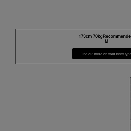
173cm 70kgRecommende
M
Find out more on your body typ