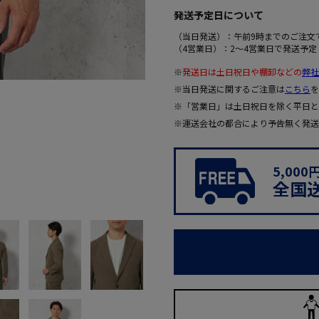
発送予定日について
（当日発送）：午前9時までのご注文
（4営業日）：2～4営業日で発送予定
※
発送日は土日祝日や棚卸などの
弊社
※当日発送に関するご注意は
こちら
を
※「営業日」は土日祝日を除く平日と
※運送会社の都合により予告無く発送
5,00
全国