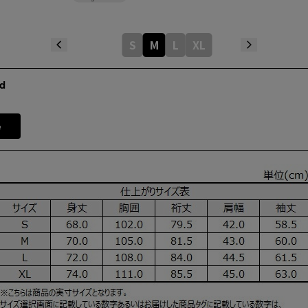
S
M
L
XL
d
e