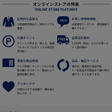
オンラインストアの特長
ONLINE STORE FEATURES
圧倒的な品揃え
お買い得情報満載
大型店限定商品や、特別サイズも
会員限定クーポンや、限定価格で
豊富！
購入できる！
共通ポイント
全国送料無料
ポイントが貯まる、使える。店舗
5,000円（税込）以上のお買い上
でもネットでもポイントの相互利
げで送料無料
用可能！
豊富な商品情報
返品・補正サービス
サイズ詳細・ディテールなどお客
補正前・着用前の返品可能
様の購入をサポート！商品により
※一部返品不可商品あり購入時の
店頭在庫も表示。
補正サービスも承ります。
アフターケア
全国のはるやま店舗が、購入後も
安心サポート