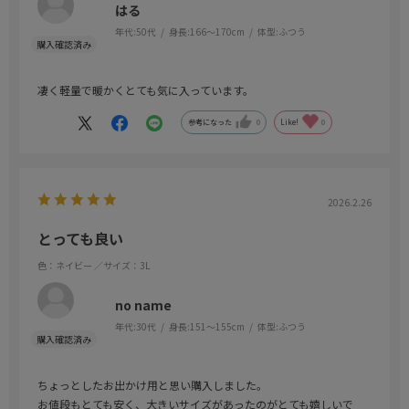
はる
年代:
50代
身長:
166～170cm
体型:
ふつう
凄く軽量で暖かくとても気に入っています。
参考になった
0
Like!
0
2026.2.26
とっても良い
色：ネイビー
／サイズ：3L
no name
年代:
30代
身長:
151～155cm
体型:
ふつう
ちょっとしたお出かけ用と思い購入しました。
お値段もとても安く、大きいサイズがあったのがとても嬉しいで