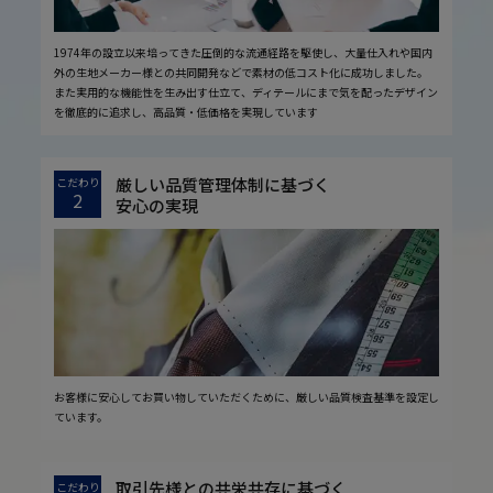
1974年の設立以来培ってきた圧倒的な流通経路を駆使し、大量仕入れや国内
外の生地メーカー様との共同開発などで素材の低コスト化に成功しました。
また実用的な機能性を生み出す仕立て、ディテールにまで気を配ったデザイン
を徹底的に追求し、高品質・低価格を実現しています
厳しい品質管理体制に基づく
こだわり
2
安心の実現
お客様に安心してお買い物していただくために、厳しい品質検査基準を設定し
ています。
取引先様との共栄共存に基づく
こだわり