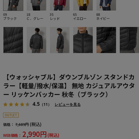
09
18
35
65
88
ブラック
Ｃ．グレー
レッド
イエロー
ネイビー
【ウォッシャブル】ダウンブルゾン スタンドカ
ラー【軽量/撥水/保温】 無地 カジュアルアウタ
ー リッケンバッカー 秋冬（ブラック）
4.5
（11）
レビューを見る
OUTLET
(税込)
価格：
7,689円
2,990円
(税込)
WEB価格：