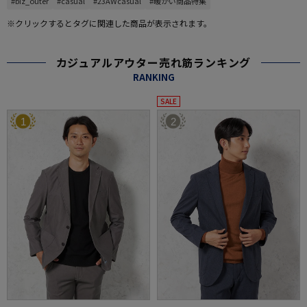
#biz_outer
#casual
#23AWcasual
#暖かい商品特集
※クリックするとタグに関連した商品が表示されます。
カジュアルアウター売れ筋ランキング
RANKING
SALE
1
2