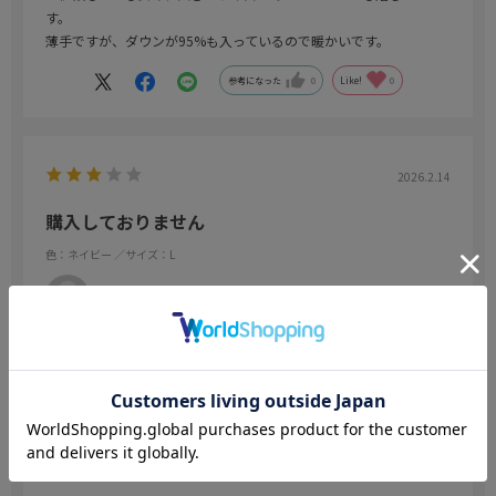
す。
薄手ですが、ダウンが95%も入っているので暖かいです。
参考になった
0
Like!
0
2026.2.14
購入しておりません
色：ネイビー
／サイズ：L
肥後もっこす
購入まで至ってないので何とも言えませんが、良い商品だとは思い
ます。
参考になった
0
Like!
0