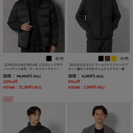
全2色
全3色
【1PIU1UGUALE3RELAX】LOGOジップダウ
【LOGOS-ロゴス-】ウールライクフリースブ
ンジャケット秋冬（ウノピゥウノウグァーレ
ルゾン裏タフタ付きカジュアルアウター無地
トレ）
秋冬
価格：
価格：
44,000円
4,389円
(税込)
(税込)
20%off
9%off
35,200円
3,990円
WEB価格：
(税込)
WEB価格：
(税込)
SALE