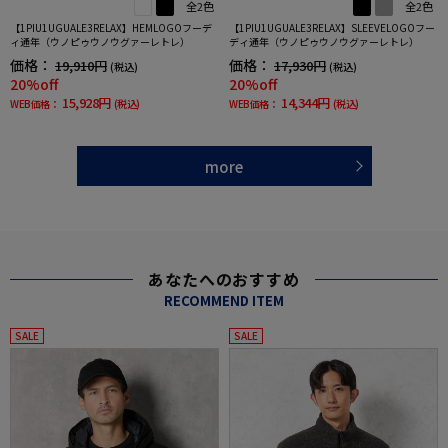
全2色
全2色
【1PIU1UGUALE3RELAX】HEMLOGOフーデ
【1PIU1UGUALE3RELAX】SLEEVELOGOフー
ィ通年（ウノピゥウノウグァーレトレ）
ディ通年（ウノピゥウノウグァーレトレ）
価格：
価格：
19,910円
17,930円
(税込)
(税込)
20%off
20%off
15,928円
14,344円
WEB価格：
(税込)
WEB価格：
(税込)
more
あなたへのおすすめ
RECOMMEND ITEM
SALE
SALE