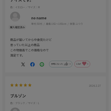
色：イエロー
／サイズ：M
no name
年代:
50代
身長:
161～165cm
体型:
ふつう
商品が届いてから中身見たけど
思っていた以上の商品
この物価高でこの価格なので
満足です。
参考になった
0
Like!
0
2026.2.27
ブルゾン
色：ブラック
／サイズ：L