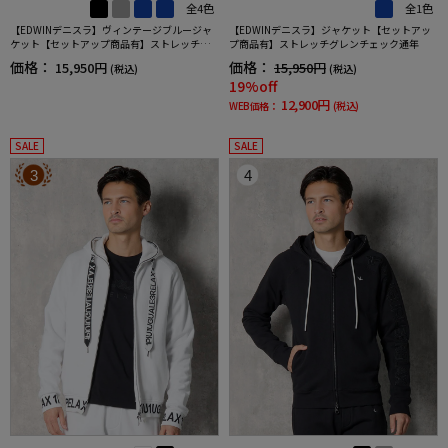
全4色
全1色
【EDWINデニスラ】ヴィンテージブルージャ
【EDWINデニスラ】ジャケット【セットアッ
ケット【セットアップ商品有】ストレッチ無
プ商品有】ストレッチグレンチェック通年
地通年
価格：
価格：
15,950円
15,950円
(税込)
(税込)
19%off
12,900円
WEB価格：
(税込)
SALE
SALE
3
4