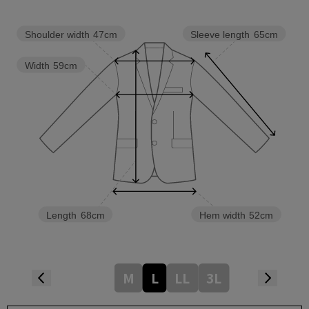
Shoulder width
47cm
Sleeve length
65cm
Width
59cm
Length
68cm
Hem width
52cm
M
L
LL
3L