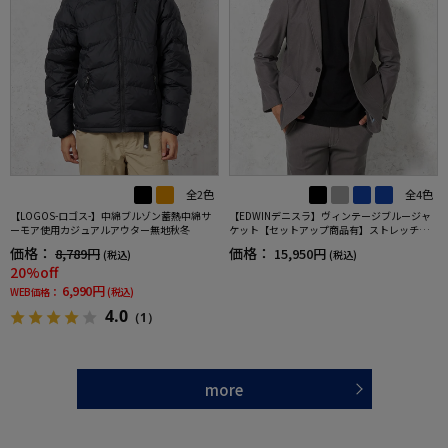
全2色
全4色
【LOGOS-ロゴス-】中綿ブルゾン蓄熱中綿サ
【EDWINデニスラ】ヴィンテージブルージャ
ーモア使用カジュアルアウター無地秋冬
ケット【セットアップ商品有】ストレッチ無
地通年
価格：
価格：
8,789円
15,950円
(税込)
(税込)
20%off
6,990円
WEB価格：
(税込)
4.0
（1）
more