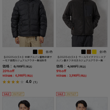
全2色
全3色
【LOGOS-ロゴス-】中綿ブルゾン蓄熱中綿サ
【LOGOS-ロゴス-】ウールライクフリースブ
ーモア使用カジュアルアウター無地秋冬
ルゾン裏タフタ付きカジュアルアウター無地
秋冬
価格：
価格：
8,789円
4,389円
(税込)
(税込)
20%off
9%off
6,990円
3,990円
WEB価格：
(税込)
WEB価格：
(税込)
4.0
（1）
SALE
OUTLET
SALE
OUTLET