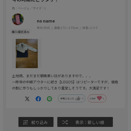
色：ベージュ
／サイズ：L
no name
年代:
50代
身長:
171～175cm
体型:
ふつう
土地柄、まだまだ朝晩寒い日がありますので、、、
一昨年の中綿アウターに続き【LOGOS】はリピーターですが、価格
の割に作りもしっかりしており重宝しそうです。大満足です！
参考になった
0
Like!
0
絞り込み
表示：新しい順