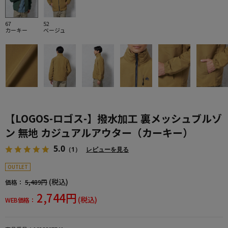
67
52
カーキー
ベージュ
【LOGOS-ロゴス-】撥水加工 裏メッシュブルゾ
ン 無地 カジュアルアウター（カーキー）
5.0
（1）
レビューを見る
OUTLET
(税込)
価格：
5,489円
2,744円
(税込)
WEB価格：