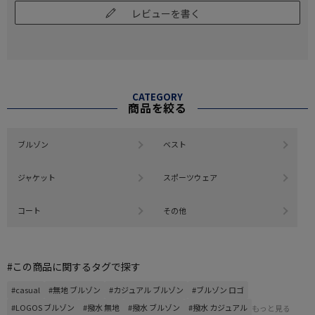
レビューを書く
CATEGORY
商品を絞る
ブルゾン
ベスト
ジャケット
スポーツウェア
コート
その他
#この商品に関するタグで探す
#casual
#無地 ブルゾン
#カジュアル ブルゾン
#ブルゾン ロゴ
#LOGOS ブルゾン
#撥水 無地
#撥水 ブルゾン
#撥水 カジュアル
もっと見る