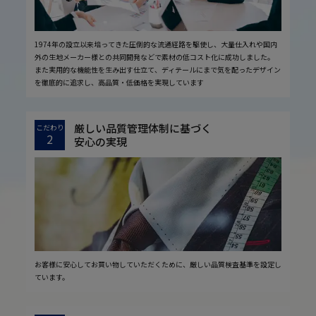
1974年の設立以来培ってきた圧倒的な流通経路を駆使し、大量仕入れや国内
外の生地メーカー様との共同開発などで素材の低コスト化に成功しました。
また実用的な機能性を生み出す仕立て、ディテールにまで気を配ったデザイン
を徹底的に追求し、高品質・低価格を実現しています
厳しい品質管理体制に基づく
こだわり
2
安心の実現
お客様に安心してお買い物していただくために、厳しい品質検査基準を設定し
ています。