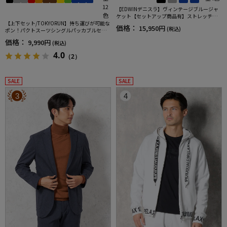
12
【EDWINデニスラ】ヴィンテージブルージャ
色
ケット【セットアップ商品有】ストレッチ無
【上下セット/TOKYORUN】持ち運びが可能な
地通年
価格：
15,950円
(税込)
ポン！パクトスーツシングルパッカブルセッ
トアップ
価格：
9,990円
(税込)
4.0
（2）
SALE
SALE
3
4