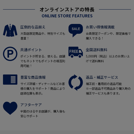
オンラインストアの特長
ONLINE STORE FEATURES
圧倒的な品揃え
お買い得情報満載
大型店限定商品や、特別サイズも
会員限定クーポンや、限定価格で
豊富！
購入できる！
共通ポイント
全国送料無料
ポイントが貯まる、使える。店舗
5,000円（税込）以上のお買い上
でもネットでもポイントの相互利
げで送料無料
用可能！
豊富な商品情報
返品・補正サービス
サイズ詳細・ディテールなどお客
補正前・着用前の返品可能
様の購入をサポート！商品により
※一部返品不可商品あり購入時の
店頭在庫も表示。
補正サービスも承ります。
アフターケア
全国のはるやま店舗が、購入後も
安心サポート