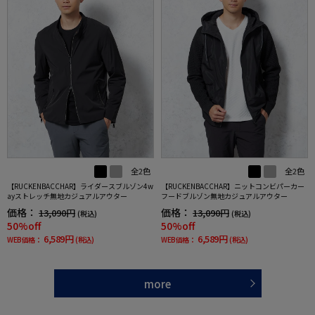
全2色
全2色
【RUCKENBACCHAR】ライダースブルゾン4w
【RUCKENBACCHAR】ニットコンビパーカー
ayストレッチ無地カジュアルアウター
フードブルゾン無地カジュアルアウター
価格：
価格：
13,090円
13,090円
(税込)
(税込)
50%off
50%off
6,589円
6,589円
WEB価格：
(税込)
WEB価格：
(税込)
more