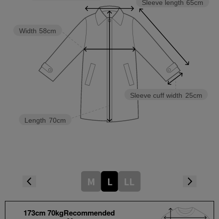
Sleeve length
65cm
Width
58cm
Sleeve cuff width
25cm
Length
70cm
M
L
LL
173cm 70kgRecommended