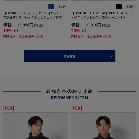
全1色
全2色
【EDWINデニスラ】ジャケット【セットアッ
【1PIU1UGUALE3RELAX】HEMLOGOフーデ
プ商品有】ストレッチグレンチェック通年
ィ通年（ウノピゥウノウグァーレトレ）
価格：
価格：
15,950円
19,910円
(税込)
(税込)
19%off
20%off
12,900円
15,928円
WEB価格：
(税込)
WEB価格：
(税込)
more
あなたへのおすすめ
RECOMMEND ITEM
SALE
SALE