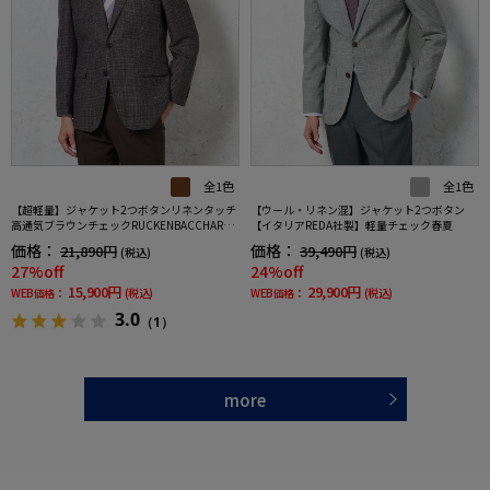
全1色
全1色
【超軽量】ジャケット2つボタンリネンタッチ
【ウール・リネン混】ジャケット2つボタン
高通気ブラウンチェックRUCKENBACCHAR春
【イタリアREDA社製】軽量チェック春夏
夏
価格：
価格：
21,890円
39,490円
(税込)
(税込)
27%off
24%off
15,900円
29,900円
WEB価格：
(税込)
WEB価格：
(税込)
3.0
（1）
more