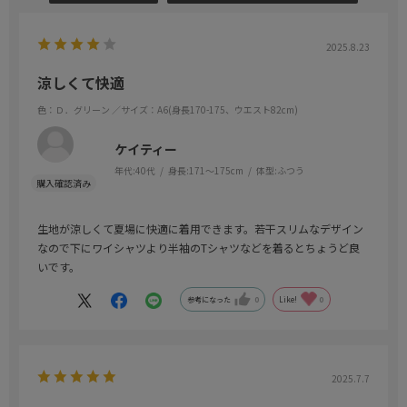
2025.8.23
涼しくて快適
色：Ｄ．グリーン
／サイズ：A6(身長170-175、ウエスト82cm)
ケイティー
年代:
40代
身長:
171～175cm
体型:
ふつう
生地が涼しくて夏場に快適に着用できます。若干スリムなデザイン
なので下にワイシャツより半袖のTシャツなどを着るとちょうど良
いです。
参考になった
0
Like!
0
2025.7.7