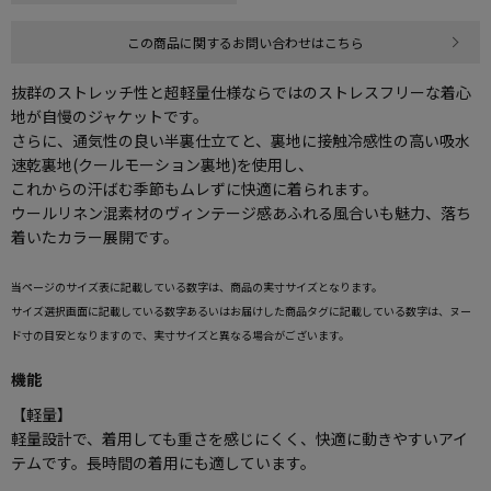
この商品に関するお問い合わせはこちら
抜群のストレッチ性と超軽量仕様ならではのストレスフリーな着心
地が自慢のジャケットです。
さらに、通気性の良い半裏仕立てと、裏地に接触冷感性の高い吸水
速乾裏地(クールモーション裏地)を使用し、
これからの汗ばむ季節もムレずに快適に着られます。
ウールリネン混素材のヴィンテージ感あふれる風合いも魅力、落ち
着いたカラー展開です。
当ページのサイズ表に記載している数字は、商品の実寸サイズとなります。
サイズ選択画面に記載している数字あるいはお届けした商品タグに記載している数字は、ヌー
ド寸の目安となりますので、実寸サイズと異なる場合がございます。
機能
【軽量】
軽量設計で、着用しても重さを感じにくく、快適に動きやすいアイ
テムです。長時間の着用にも適しています。