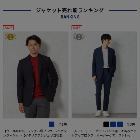
ジャケット売れ筋ランキング
RANKING
SALE
SALE
1
2
全1色
全3色
【ウール100％】シングル紺ブレザー2つボタ
【AIRSUIT】上下セットパンツ裾上げ済みセッ
ンジャケット【イタリアアンジェリコ社製生
トアップ防シワ（イージーケア）ストレッチ
地】ネイビー無地リッケンバッカー通年
通年吸汗速乾UVカット2つボタンジャケットノ