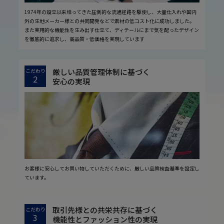
1974年の設立以来培ってきた圧倒的な流通経路を駆使し、大量仕入れや国内
外の生地メーカー様との共同開発などで素材の低コスト化に成功しました。
また実用的な機能性を生み出す仕立て、ディテールにまで気を配ったデザイン
を徹底的に追求し、高品質・低価格を実現しています
厳しい品質管理体制に基づく
こだわり
2
安心の実現
お客様に安心してお買い物していただくために、厳しい品質検査基準を設定し
ています。
取引先様との共栄共存に基づく
こだわり
3
機能性とファッション性の実現