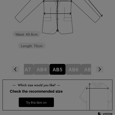
Waist
49.8cm
Length
70cm
A5
A6
A7
AB4
AB5
AB6
AB7
BB4
Check the recommended size
Try this item on