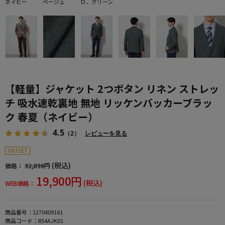
ネイビー
ベージュ
Ｄ．グリーン
【軽量】ジャケット 2つボタン リネン ストレッ
チ 吸水速乾裏地 無地 リッケンバッカーブラッ
ク 春夏（ネイビー）
4.5
（2）
レビューを見る
OUTLET
(税込)
価格：
32,890円
19,900円
(税込)
WEB価格：
商品番号：
1270409161
商品コード：
RS4AJK01