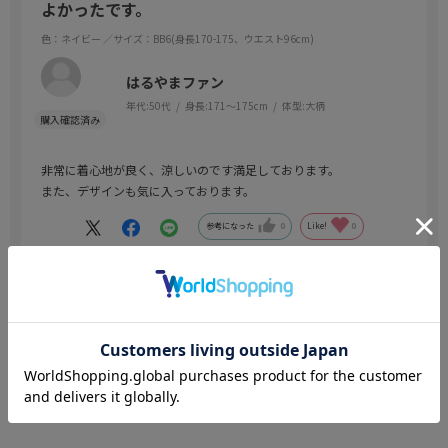
よかったです。
色：ネイビー
／サイズ：BB6(身長170-175、ウエスト96cm)
はるやまファン
年代:
50代
身長:
171～175cm
体型:
大柄
非常に着心地が良く、涼しいのです満足しております。
また、デザインも気に入っております。
参考になった
0
Like!
0
絞り込み
表示：新しい順
レビューを書く