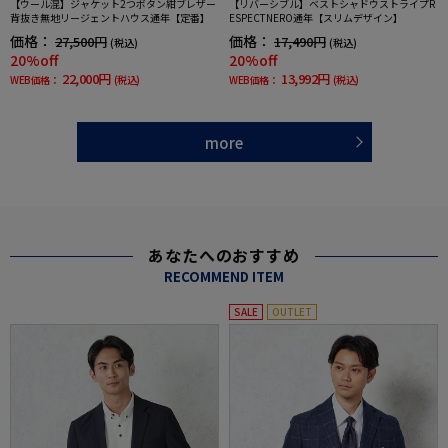
【ウール混】ジャケット2つボタン紺ブレザー
【リバーシブル】ベストシャドウストライプR
背抜き無地リージェントハウス通年【定番】
ESPECTNERO通年【スリムデザイン】
価格：
価格：
27,500円
17,490円
(税込)
(税込)
20%off
20%off
22,000円
13,992円
WEB価格：
(税込)
WEB価格：
(税込)
more
あなたへのおすすめ
RECOMMEND ITEM
SALE
OUTLET