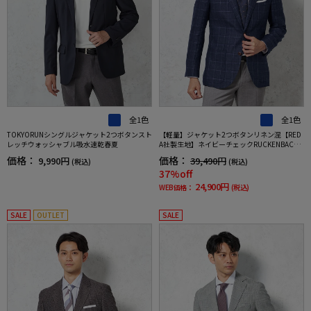
全1色
全1色
TOKYORUNシングルジャケット2つボタンスト
【軽量】ジャケット2つボタンリネン混【RED
レッチウォッシャブル吸水速乾春夏
A社製生地】ネイビーチェックRUCKENBACCH
AR春夏
価格：
価格：
9,990円
39,490円
(税込)
(税込)
37%off
24,900円
WEB価格：
(税込)
SALE
OUTLET
SALE