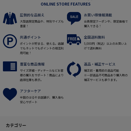
ONLINE STORE FEATURES
圧倒的な品揃え
お買い得情報満載
大型店限定商品や、特別サイズも
会員限定クーポンや、限定価格で
豊富！
購入できる！
共通ポイント
全国送料無料
ポイントが貯まる、使える。店舗
5,000円（税込）以上のお買い上
でもネットでもポイントの相互利
げで送料無料
用可能！
豊富な商品情報
返品・補正サービス
サイズ詳細・ディテールなどお客
補正前・着用前の返品可能
様の購入をサポート！商品により
※一部返品不可商品あり購入時の
店頭在庫も表示。
補正サービスも承ります。
アフターケア
全国のはるやま店舗が、購入後も
安心サポート
カテゴリー