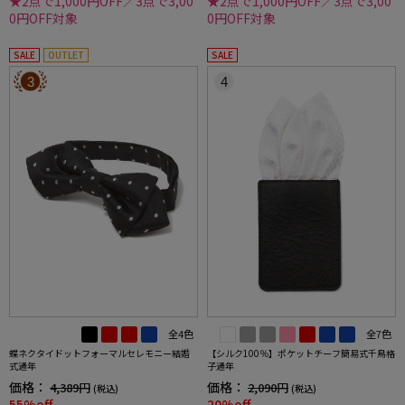
★2点で1,000円OFF／3点で3,00
★2点で1,000円OFF／3点で3,00
0円OFF対象
0円OFF対象
SALE
OUTLET
SALE
3
4
全4色
全7色
蝶ネクタイドットフォーマルセレモニー結婚
【シルク100％】ポケットチーフ簡易式千鳥格
式通年
子通年
価格：
価格：
4,389円
2,090円
(税込)
(税込)
55%off
20%off