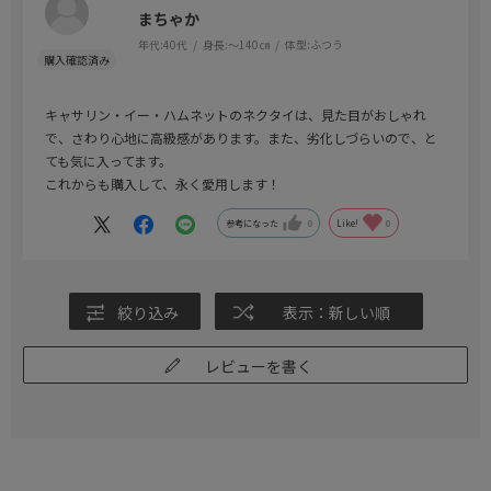
まちゃか
年代:
40代
身長:
～140㎝
体型:
ふつう
キャサリン・イー・ハムネットのネクタイは、見た目がおしゃれ
で、さわり心地に高級感があります。また、劣化しづらいので、と
ても気に入ってます。
これからも購入して、永く愛用します！
参考になった
0
Like!
0
絞り込み
表示：新しい順
レビューを書く