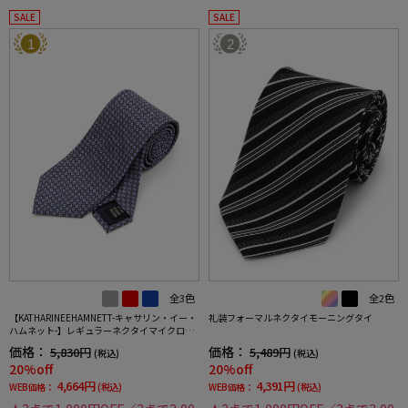
SALE
SALE
1
2
全3色
全2色
【KATHARINEEHAMNETT-キャサリン・イー・
礼装フォーマルネクタイモーニングタイ
ハムネット-】レギュラーネクタイマイクロパ
ターンシルク100%7.5cm巾
価格：
価格：
5,830円
5,489円
(税込)
(税込)
20%off
20%off
4,664円
4,391円
WEB価格：
(税込)
WEB価格：
(税込)