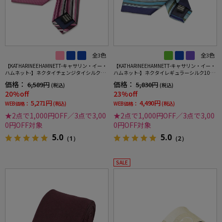
全3色
全3色
【KATHARINEEHAMNETT-キャサリン・イー・
【KATHARINEEHAMNETT-キャサリン・イー・
ハムネット-】ネクタイチェンジタイシルク10
ハムネット-】ネクタイレギュラーシルク10
0％バーチカルグラデーションクレリックタイ
0％ストライプ秋冬
価格：
価格：
6,589円
5,830円
(税込)
(税込)
ストライプ
20%off
23%off
5,271円
4,490円
WEB価格：
(税込)
WEB価格：
(税込)
★2点で1,000円OFF／3点で3,00
★2点で1,000円OFF／3点で3,00
0円OFF対象
0円OFF対象
5.0
5.0
（1）
（2）
SALE