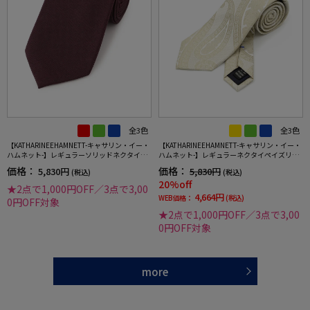
全3色
全3色
【KATHARINEEHAMNETT-キャサリン・イー・
【KATHARINEEHAMNETT-キャサリン・イー・
ハムネット-】レギュラーソリッドネクタイ秋
ハムネット-】レギュラーネクタイペイズリー
冬
柄シルク100%7.5cm巾
価格：
価格：
5,830円
5,830円
(税込)
(税込)
20%off
★2点で1,000円OFF／3点で3,00
4,664円
WEB価格：
(税込)
0円OFF対象
★2点で1,000円OFF／3点で3,00
0円OFF対象
more