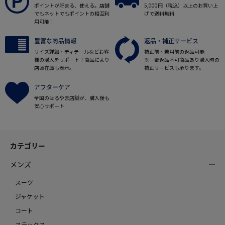
ポイントが貯まる、使える。店舗
5,000円（税込）以上のお買い上
でもネットでもポイントの相互利
げで送料無料
用可能！
豊富な商品情報
返品・補正サービス
サイズ詳細・ディテールなどお客
補正前・着用前の返品可能
様の購入をサポート！商品により
※一部返品不可商品あり購入時の
店頭在庫も表示。
補正サービスも承ります。
アフターケア
全国のはるやま店舗が、購入後も
安心サポート
カテゴリー
メンズ
スーツ
ジャケット
コート
スラックス